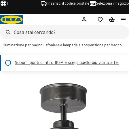
IT
Inserisci il codice postale
Seleziona il negozio
Hej!
Accedi
Lista dei deside
Carrello
…
Illuminazione per bagno
Plafoniere e lampade a sospensione per bagno
Scopri i punti di ritiro IKEA e scegli quello più vicino a te.
magini di 4 FRIHULT
 immagini