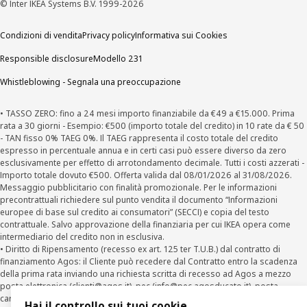
© Inter IKEA Systems B.V. 1999-2026
Condizioni di vendita
Privacy policy
Informativa sui Cookies
Responsible disclosure
Modello 231
Whistleblowing - Segnala una preoccupazione
• TASSO ZERO: fino a 24 mesi importo finanziabile da €49 a €15.000. Prima
rata a 30 giorni - Esempio: €500 (importo totale del credito) in 10 rate da € 50
- TAN fisso 0% TAEG 0%. Il TAEG rappresenta il costo totale del credito
espresso in percentuale annua e in certi casi può essere diverso da zero
esclusivamente per effetto di arrotondamento decimale. Tutti i costi azzerati -
Importo totale dovuto €500. Offerta valida dal 08/01/2026 al 31/08/2026.
Messaggio pubblicitario con finalità promozionale. Per le informazioni
precontrattuali richiedere sul punto vendita il documento “Informazioni
europee di base sul credito ai consumatori” (SECCI) e copia del testo
contrattuale. Salvo approvazione della finanziaria per cui IKEA opera come
intermediario del credito non in esclusiva.
• Diritto di Ripensamento (recesso ex art. 125 ter T.U.B.) dal contratto di
finanziamento Agos: il Cliente può recedere dal Contratto entro la scadenza
della prima rata inviando una richiesta scritta di recesso ad Agos a mezzo
posta elettronica (
clienti@agos.it
), pec (
info@pec.agosducato.it
), posta
cartacea (Viale Fulvio Testi, 280 - 20126 Milano) e per via telematica –
Hai il controllo sui tuoi cookie