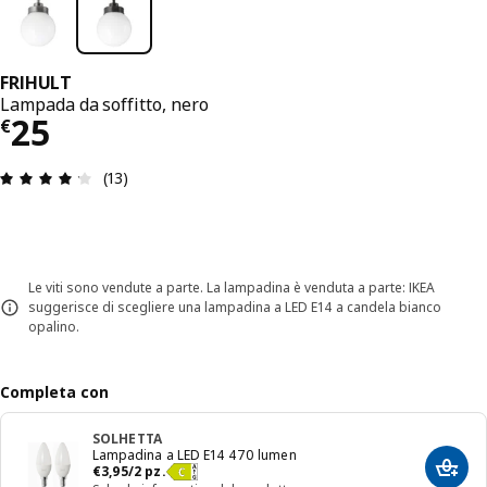
FRIHULT
Lampada da soffitto, nero
Prezzo € 25
25
€
Recensione: 4.2 di 5 stelle. Recensioni totali: 13
(13)
Le viti sono vendute a parte. La lampadina è venduta a parte: IKEA
suggerisce di scegliere una lampadina a LED E14 a candela bianco
opalino.
Completa con
SOLHETTA
Lampadina a LED E14 470 lumen
Prezzo € 3,95/2 pz.
€
3
,
95
/2 pz.
Aggiun