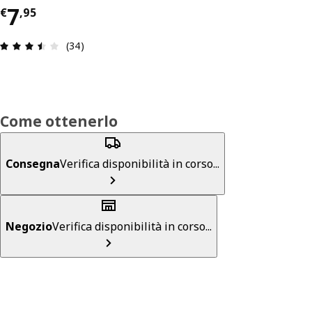
Prezzo € 7,95
7
€
,
95
Recensione: 3.5 di 5 stelle. Recensioni totali: 34
(34)
Come ottenerlo
Consegna
Verifica disponibilità in corso...
Negozio
Verifica disponibilità in corso...