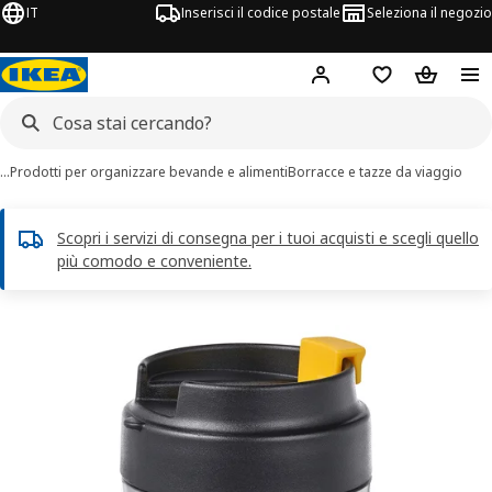
IT
Inserisci il codice postale
Seleziona il negozio
Hej!
Accedi
Lista dei deside
Carrello
…
Prodotti per organizzare bevande e alimenti
Borracce e tazze da viaggio
Scopri i servizi di consegna per i tuoi acquisti e scegli quello
più comodo e conveniente.
magini di 5 ENVÄLDIG
 immagini