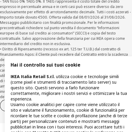
- TAN fisso 0% TAEG 0%. Il TAEG rappresenta il costo totale del credito
espresso in percentuale annua e in certi casi può essere diverso da zero
esclusivamente per effetto di arrotondamento decimale. Tutti i costi azzerati -
Importo totale dovuto €500. Offerta valida dal 08/01/2026 al 31/08/2026.
Messaggio pubblicitario con finalità promozionale. Per le informazioni
precontrattuali richiedere sul punto vendita il documento “Informazioni
europee di base sul credito ai consumatori” (SECCI) e copia del testo
contrattuale. Salvo approvazione della finanziaria per cui IKEA opera come
intermediario del credito non in esclusiva.
• Diritto di Ripensamento (recesso ex art. 125 ter T.U.B.) dal contratto di
finanziamento Agos: il Cliente può recedere dal Contratto entro la scadenza
della prima rata inviando una richiesta scritta di recesso ad Agos a mezzo
Hai il controllo sui tuoi cookie
posta elettronica (
clienti@agos.it
), pec (
info@pec.agosducato.it
), posta
cartacea (Viale Fulvio Testi, 280 - 20126 Milano) e per via telematica –
utilizzando la funzionalità sul sito
www.agos.it
(“Recesso”) - anche per richieste
IKEA Italia Retail S.r.l.
utilizza cookie e tecnologie simili
di finanziamento effettuate con canali a distanza. In caso di pre-
(come pixel e strumenti di tracciamento lato server) su
ammortamento, la comunicazione di recesso da parte del Cliente deve essere
questo sito. Questi servono a farlo funzionare
inviata, con le modalità di cui sopra entro 30 giorni dalla data di accettazione
correttamente, migliorare i nostri servizi e ottimizzare la tua
della richiesta di finanziamento.
esperienza.
Usiamo cookie analitici per capire come viene utilizzato il
Diritto di recesso
Diritto di recesso per i servizi
sito e valutarne il funzionamento, cookie di funzionalità per
ricordare le tue scelte e cookie di profilazione (anche di terze
parti) per personalizzare contenuti e mostrarti messaggi
pubblicitari in linea con i tuoi interessi. Puoi accettare tutti i