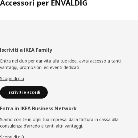
Accessori per ENVÄLDIG
Piè
Iscriviti a IKEA Family
di
Entra nel club per dar vita alla tue idee, avrai accesso a tanti
vantaggi, promozioni ed eventi dedicati
pagina
Scopri di più
Iscriviti o accedi
Entra in IKEA Business Network
Siamo con te in ogni tua impresa: dalla fattura in cassa alla
consulenza d'arredo e tanti altri vantaggi.
Scopri di più