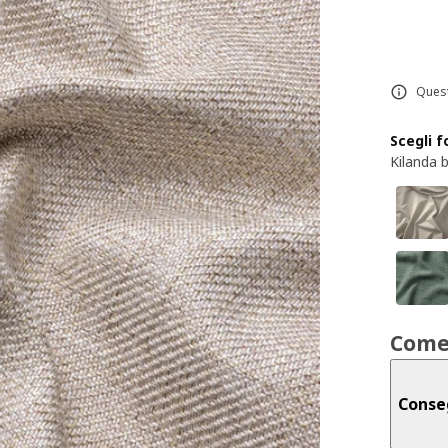
Quest
Scegli 
Kilanda 
Come
Conse