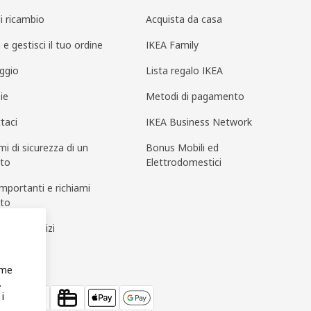
di ricambio
Acquista da casa
 e gestisci il tuo ordine
IKEA Family
ggio
Lista regalo IKEA
ie
Metodi di pagamento
taci
IKEA Business Network
i di sicurezza di un
Bonus Mobili ed
tto
Elettrodomestici
importanti e richiami
tto
 nostri servizi
ome
.
i