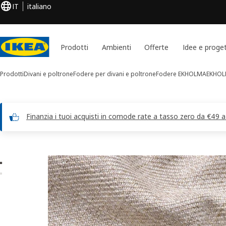
IT
italiano
Prodotti
Ambienti
Offerte
Idee e proget
Prodotti
Divani e poltrone
Fodere per divani e poltrone
Fodere EKHOLMA
EKHO
Finanzia i tuoi acquisti in comode rate a tasso zero da €49 
Immagini di 2 EKHOLMA
 le immagini