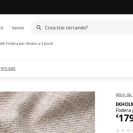
ti
Servizi
LMA
Fodera per divano a 3 posti
a €15.000
Altro da
EKHOL
Fodera 
Pre
17
€