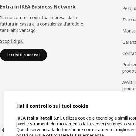
Entra in IKEA Business Network
Pezzi 
Siamo con te in ogni tua impresa: dalla
Traccia
fattura in cassa alla consulenza d'arredo e
tanti altri vantaggi.
Monta
Scopri di più
Garanz
Contat
Iscriviti o accedi
Problem
prodo
Avvisi 
prodo
Tutti i
Hai il controllo sui tuoi cookie
IKEA Italia Retail S.r.l.
utilizza cookie e tecnologie simili (c
pixel e strumenti di tracciamento lato server) su questo sito
Questi servono a farlo funzionare correttamente, migliorare 
nostri servizi e ottimizzare la tua esperienza.