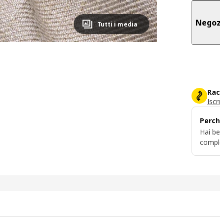
Negoz
Tutti i media
Rac
Iscr
Perch
Hai be
compl