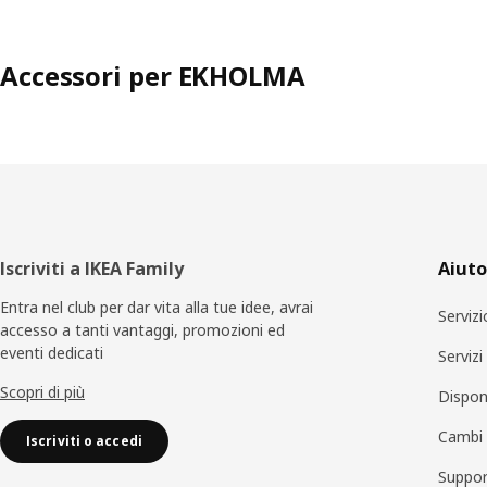
Accessori per EKHOLMA
Piè
Iscriviti a IKEA Family
Aiuto
di
Entra nel club per dar vita alla tue idee, avrai
Servizi
accesso a tanti vantaggi, promozioni ed
pagina
eventi dedicati
Serviz
Scopri di più
Disponi
Cambi 
Iscriviti o accedi
Suppor