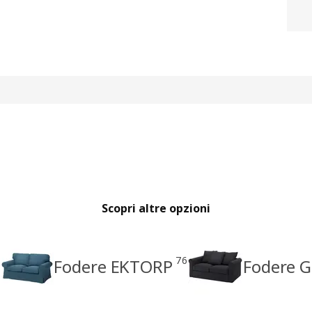
Scopri altre opzioni
76
Fodere EKTORP
Fodere 