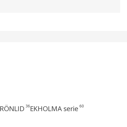
36
60
GRÖNLID
EKHOLMA serie