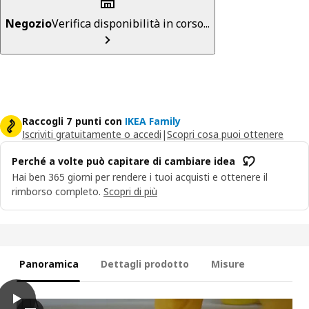
Negozio
Verifica disponibilità in corso...
Raccogli 7 punti con
IKEA Family
Iscriviti gratuitamente o accedi
|
Scopri cosa puoi ottenere
Perché a volte può capitare di cambiare idea
Hai ben 365 giorni per rendere i tuoi acquisti e ottenere il
rimborso completo.
Scopri di più
Panoramica
Dettagli prodotto
Misure
play
BRÄNNBOLL Cestino, grigio/giallo, 30x33x30 cm