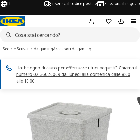
IT
Inserisci il codice postale
Seleziona il negozio
Hej!
Accedi
Lista dei deside
Carrello
…
Sedie e Scrivanie da gaming
Accessori da gaming
Hai bisogno di aiuto per effettuare i tuoi acquisti? Chiama il
numero 02 36020069 dal lunedì alla domenica dalle 8:00
alle 18:00.
magini di 9 BRÄNNBOLL
 immagini