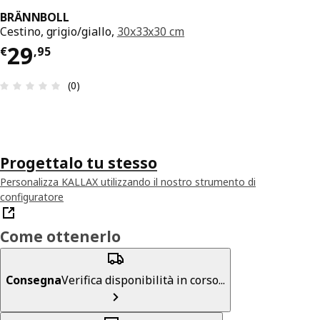
BRÄNNBOLL
Cestino, grigio/giallo,
30x33x30 cm
Prezzo € 29,95
29
€
,
95
Recensione: 0 di 5 stelle. Recensioni totali: 0
(0)
Progettalo tu stesso
Personalizza KALLAX utilizzando il nostro strumento di
configuratore
Come ottenerlo
Consegna
Verifica disponibilità in corso...