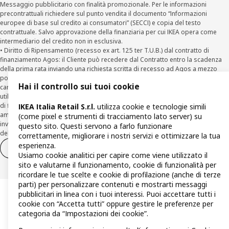
Messaggio pubblicitario con finalità promozionale. Per le informazioni
precontrattuali richiedere sul punto vendita il documento “Informazioni
europee di base sul credito ai consumatori” (SECCI) e copia del testo
contrattuale. Salvo approvazione della finanziaria per cui IKEA opera come
intermediario del credito non in esclusiva.
• Diritto di Ripensamento (recesso ex art. 125 ter T.U.B.) dal contratto di
finanziamento Agos: il Cliente può recedere dal Contratto entro la scadenza
della prima rata inviando una richiesta scritta di recesso ad Agos a mezzo
posta elettronica (
clienti@agos.it
), pec (
info@pec.agosducato.it
), posta
Hai il controllo sui tuoi cookie
cartacea (Viale Fulvio Testi, 280 - 20126 Milano) e per via telematica –
utilizzando la funzionalità sul sito
www.agos.it
(“Recesso”) - anche per richieste
di finanziamento effettuate con canali a distanza. In caso di pre-
IKEA Italia Retail S.r.l.
utilizza cookie e tecnologie simili
ammortamento, la comunicazione di recesso da parte del Cliente deve essere
(come pixel e strumenti di tracciamento lato server) su
inviata, con le modalità di cui sopra entro 30 giorni dalla data di accettazione
questo sito. Questi servono a farlo funzionare
della richiesta di finanziamento.
correttamente, migliorare i nostri servizi e ottimizzare la tua
esperienza.
Diritto di recesso
Diritto di recesso per i servizi
Usiamo cookie analitici per capire come viene utilizzato il
sito e valutarne il funzionamento, cookie di funzionalità per
ricordare le tue scelte e cookie di profilazione (anche di terze
parti) per personalizzare contenuti e mostrarti messaggi
pubblicitari in linea con i tuoi interessi. Puoi accettare tutti i
cookie con “Accetta tutti” oppure gestire le preferenze per
categoria da “Impostazioni dei cookie”.