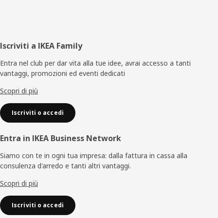
lunga sessione di gioco ci si può rilassare stendendo le gambe
sul cuscino del sedile. Inoltre, le rotelle permettono di spostarla
facilmente quando c'è l'esigenza di riorganizzare lo spazio", dice
Marta. Non occorre essere un gamer per usare e amare questi
prodotti. Non sappiamo in realtà chi li utilizzerà e in che modo.
Piè
Iscriviti a IKEA Family
"È questo il bello! Mi piace quando le persone usano i nostri
di
Entra nel club per dar vita alla tue idee, avrai accesso a tanti
prodotti in modi diversi da quelli che avevamo previsto".
vantaggi, promozioni ed eventi dedicati
pagina
Scopri di più
Iscriviti o accedi
Entra in IKEA Business Network
Siamo con te in ogni tua impresa: dalla fattura in cassa alla
consulenza d'arredo e tanti altri vantaggi.
Scopri di più
Iscriviti o accedi