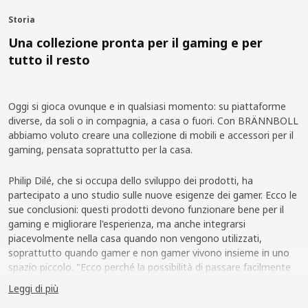
Storia
Una collezione pronta per il gaming e per
tutto il resto
Oggi si gioca ovunque e in qualsiasi momento: su piattaforme
diverse, da soli o in compagnia, a casa o fuori. Con BRÄNNBOLL
abbiamo voluto creare una collezione di mobili e accessori per il
gaming, pensata soprattutto per la casa.
Philip Dilé, che si occupa dello sviluppo dei prodotti, ha
partecipato a uno studio sulle nuove esigenze dei gamer. Ecco le
sue conclusioni: questi prodotti devono funzionare bene per il
gaming e migliorare l'esperienza, ma anche integrarsi
piacevolmente nella casa quando non vengono utilizzati,
soprattutto quando gamer e non gamer vivono insieme in uno
spazio piccolo. "Ecco perché la possibilità di passare facilmente
da un'attività all'altra è così importante! Gli aspetti da
Leggi di più
considerare sono due: design e funzionalità", afferma Philip. È