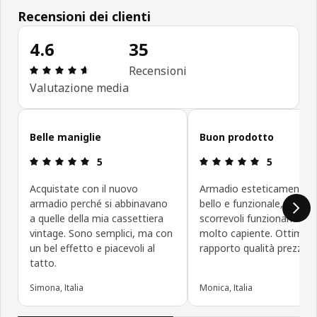
Recensioni dei clienti
4.6
35
Recensione: 4.6 di 5 stelle. Recensioni totali: 35
Recensioni
Valutazione media
Salta le recensioni
Belle maniglie
Buon prodotto
Recensione: 5 di 5 stelle.
Recensione: 5
5
5
Acquistate con il nuovo
Armadio esteticamente 
armadio perché si abbinavano
bello e funzionale, le por
a quelle della mia cassettiera
scorrevoli funzionano be
vintage. Sono semplici, ma con
molto capiente. Ottimo
un bel effetto e piacevoli al
rapporto qualità prezzo.
tatto.
Simona, Italia
Monica, Italia