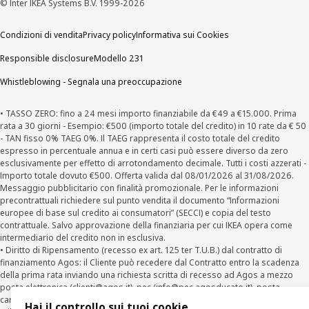
© Inter IKEA Systems B.V. 1999-2026
Condizioni di vendita
Privacy policy
Informativa sui Cookies
Responsible disclosure
Modello 231
Whistleblowing - Segnala una preoccupazione
• TASSO ZERO: fino a 24 mesi importo finanziabile da €49 a €15.000. Prima
rata a 30 giorni - Esempio: €500 (importo totale del credito) in 10 rate da € 50
- TAN fisso 0% TAEG 0%. Il TAEG rappresenta il costo totale del credito
espresso in percentuale annua e in certi casi può essere diverso da zero
esclusivamente per effetto di arrotondamento decimale. Tutti i costi azzerati -
Importo totale dovuto €500. Offerta valida dal 08/01/2026 al 31/08/2026.
Messaggio pubblicitario con finalità promozionale. Per le informazioni
precontrattuali richiedere sul punto vendita il documento “Informazioni
europee di base sul credito ai consumatori” (SECCI) e copia del testo
contrattuale. Salvo approvazione della finanziaria per cui IKEA opera come
intermediario del credito non in esclusiva.
• Diritto di Ripensamento (recesso ex art. 125 ter T.U.B.) dal contratto di
finanziamento Agos: il Cliente può recedere dal Contratto entro la scadenza
della prima rata inviando una richiesta scritta di recesso ad Agos a mezzo
posta elettronica (
clienti@agos.it
), pec (
info@pec.agosducato.it
), posta
cartacea (Viale Fulvio Testi, 280 - 20126 Milano) e per via telematica –
Hai il controllo sui tuoi cookie