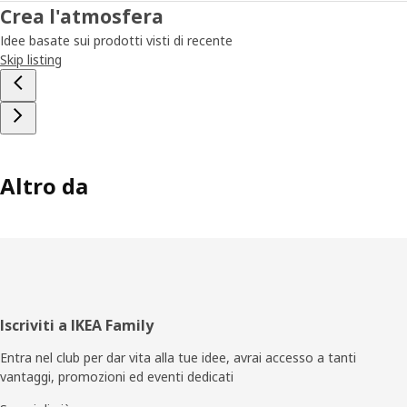
Crea l'atmosfera
Idee basate sui prodotti visti di recente
Skip listing
Altro da
Piè
Iscriviti a IKEA Family
di
Entra nel club per dar vita alla tue idee, avrai accesso a tanti
vantaggi, promozioni ed eventi dedicati
pagina