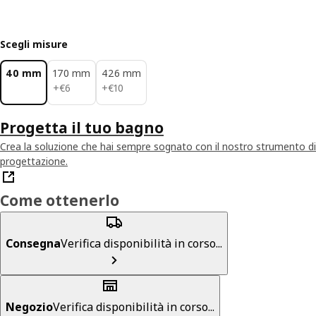
Scegli misure
40 mm
170 mm
426 mm
€ 6
€ 10
+
€
6
+
€
10
Progetta il tuo bagno
Crea la soluzione che hai sempre sognato con il nostro strumento di
progettazione.
Come ottenerlo
Consegna
Verifica disponibilità in corso...
Negozio
Verifica disponibilità in corso...