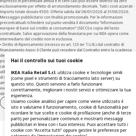
espresso in percentuale annua e in certi casi può essere diverso da zero
esclusivamente per effetto di arrotondamento decimale. Tutti i costi azzerati -
Importo totale dovuto €500. Offerta valida dal 08/01/2026 al 31/08/2026.
Messaggio pubblicitario con finalità promozionale. Per le informazioni
precontrattuali richiedere sul punto vendita il documento “Informazioni
europee di base sul credito ai consumatori” (SECCI) e copia del testo
contrattuale. Salvo approvazione della finanziaria per cui IKEA opera come
intermediario del credito non in esclusiva.
• Diritto di Ripensamento (recesso ex art. 125 ter T.U.B.) dal contratto di
finanziamento Agos: il Cliente può recedere dal Contratto entro la scadenza
della prima rata inviando una richiesta scritta di recesso ad Agos a mezzo
Hai il controllo sui tuoi cookie
posta elettronica (
clienti@agos.it
), pec (
info@pec.agosducato.it
), posta
cartacea (Viale Fulvio Testi, 280 - 20126 Milano) e per via telematica –
utilizzando la funzionalità sul sito
www.agos.it
(“Recesso”) - anche per richieste
IKEA Italia Retail S.r.l.
utilizza cookie e tecnologie simili
di finanziamento effettuate con canali a distanza. In caso di pre-
(come pixel e strumenti di tracciamento lato server) su
ammortamento, la comunicazione di recesso da parte del Cliente deve essere
questo sito. Questi servono a farlo funzionare
inviata, con le modalità di cui sopra entro 30 giorni dalla data di accettazione
correttamente, migliorare i nostri servizi e ottimizzare la tua
della richiesta di finanziamento.
esperienza.
Usiamo cookie analitici per capire come viene utilizzato il
Diritto di recesso
Diritto di recesso per i servizi
sito e valutarne il funzionamento, cookie di funzionalità per
ricordare le tue scelte e cookie di profilazione (anche di terze
parti) per personalizzare contenuti e mostrarti messaggi
pubblicitari in linea con i tuoi interessi. Puoi accettare tutti i
cookie con “Accetta tutti” oppure gestire le preferenze per
categoria da “Impostazioni dei cookie”.