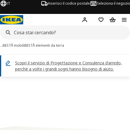
IT
Inserisci il codice postale
Seleziona il negozio
Hej!
Accedi
Lista dei deside
Carrello
…
BESTÅ mobili
BESTÅ elementi da terra
Scopri il servizio di Progettazione e Consulenza d'arredo,
perché a volte i grandi sogni hanno bisogno di aiuto.
magini di 5 BESTÅ
 immagini