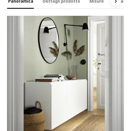
Panoramica
Dettagli prodotto
Misure
Cosa è i