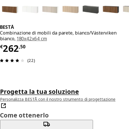
BESTÅ
Combinazione di mobili da parete, bianco/Västerviken
bianco,
180x42x64 cm
Prezzo € 262,50
262
€
,
50
Recensione: 3.9 di 5 stelle. Recensioni totali: 22
(22)
Progetta la tua soluzione
Personalizza BESTÅ con il nostro strumento di progettazione
Come ottenerlo