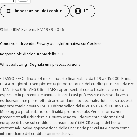
Impostazioni dei cookie
IT
© Inter IKEA Systems B.V. 1999-2026
Condizioni di vendita
Privacy policy
Informativa sui Cookies
Responsible disclosure
Modello 231
Whistleblowing - Segnala una preoccupazione
• TASSO ZERO: fino a 24 mesi importo finanziabile da €49 a €15.000. Prima
rata a 30 giorni - Esempio: €500 (importo totale del credito) in 10 rate da € 50
- TAN fisso 0% TAEG 0%. Il TAEG rappresenta il costo totale del credito
espresso in percentuale annua e in certi casi può essere diverso da zero
esclusivamente per effetto di arrotondamento decimale. Tutti i costi azzerati -
Importo totale dovuto €500. Offerta valida dal 08/01/2026 al 31/08/2026.
Messaggio pubblicitario con finalità promozionale. Per le informazioni
precontrattuali richiedere sul punto vendita il documento “Informazioni
europee di base sul credito ai consumatori” (SECCI) e copia del testo
contrattuale. Salvo approvazione della finanziaria per cui IKEA opera come
intermediario del credito non in esclusiva.