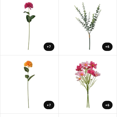
+7
+6
+7
+6