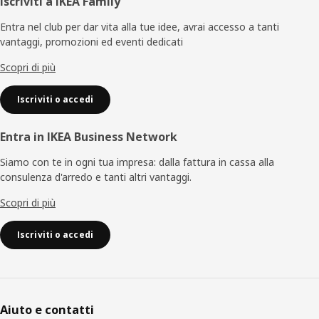
Piè
Iscriviti a IKEA Family
di
Entra nel club per dar vita alla tue idee, avrai accesso a tanti
vantaggi, promozioni ed eventi dedicati
pagina
Scopri di più
Iscriviti o accedi
Entra in IKEA Business Network
Siamo con te in ogni tua impresa: dalla fattura in cassa alla
consulenza d'arredo e tanti altri vantaggi.
Scopri di più
Iscriviti o accedi
Aiuto e contatti