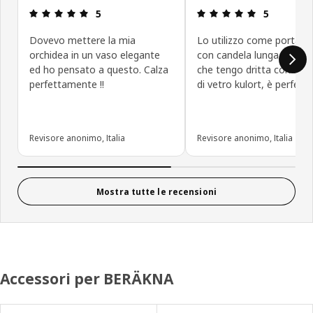
Recensione: 5 di 5 stelle.
Recensione: 5
5
5
Dovevo mettere la mia
Lo utilizzo come porta c
orchidea in un vaso elegante
con candela lunga e colo
ed ho pensato a questo. Calza
che tengo dritta con le br
perfettamente !!
di vetro kulort, è perfett
Revisore anonimo, Italia
Revisore anonimo, Italia
Mostra tutte le recensioni
Accessori per BERÄKNA