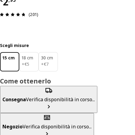
Prezzo € 2,95
2
€
,
95
Recensione: 4.7 di 5 stelle. Recensioni totali: 201
(201)
Scegli misure
15 cm
18 cm
30 cm
€ 5
€ 7
+
€
5
+
€
7
Come ottenerlo
Consegna
Verifica disponibilità in corso...
Negozio
Verifica disponibilità in corso...