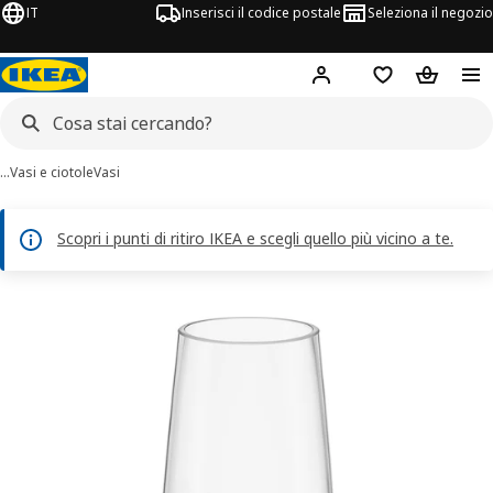
IT
Inserisci il codice postale
Seleziona il negozio
Hej!
Accedi
Lista dei deside
Carrello
…
Vasi e ciotole
Vasi
Scopri i punti di ritiro IKEA e scegli quello più vicino a te.
magini di 6 BERÄKNA
 immagini