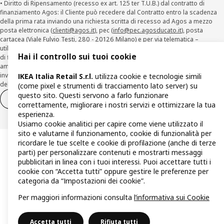
• Diritto di Ripensamento (recesso ex art. 125 ter T.U.B.) dal contratto di
finanziamento Agos: il Cliente può recedere dal Contratto entro la scadenza
della prima rata inviando una richiesta scritta di recesso ad Agos a mezzo
posta elettronica (
clienti@agos.it
), pec (
info@pec.agosducato.it
), posta
cartacea (Viale Fulvio Testi, 280 - 20126 Milano) e per via telematica –
utilizzando la funzionalità sul sito
www.agos.it
(“Recesso”) - anche per richieste
Hai il controllo sui tuoi cookie
di finanziamento effettuate con canali a distanza. In caso di pre-
ammortamento, la comunicazione di recesso da parte del Cliente deve essere
inviata, con le modalità di cui sopra entro 30 giorni dalla data di accettazione
IKEA Italia Retail S.r.l.
utilizza cookie e tecnologie simili
della richiesta di finanziamento.
(come pixel e strumenti di tracciamento lato server) su
questo sito. Questi servono a farlo funzionare
Diritto di recesso
Diritto di recesso per i servizi
correttamente, migliorare i nostri servizi e ottimizzare la tua
esperienza.
Usiamo cookie analitici per capire come viene utilizzato il
sito e valutarne il funzionamento, cookie di funzionalità per
ricordare le tue scelte e cookie di profilazione (anche di terze
parti) per personalizzare contenuti e mostrarti messaggi
pubblicitari in linea con i tuoi interessi. Puoi accettare tutti i
cookie con “Accetta tutti” oppure gestire le preferenze per
categoria da “Impostazioni dei cookie”.
Per maggiori informazioni consulta
l’informativa sui Cookie
Accetta tutti
Rifiuta tutti