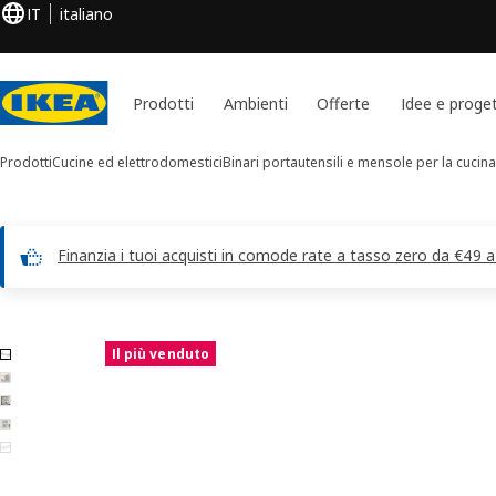
IT
italiano
Prodotti
Ambienti
Offerte
Idee e proget
Prodotti
Cucine ed elettrodomestici
Binari portautensili e mensole per la cucina
Finanzia i tuoi acquisti in comode rate a tasso zero da €49 
Immagini di 5 BEKVÄM
Il più venduto
 le immagini