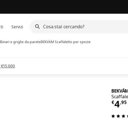
ti
Servizi
Binari e griglie da parete
BEKVÄM
Scaffaletto per spezie
a €15.000
BEKVÄ
Scaffal
Pre
4
€
,
95