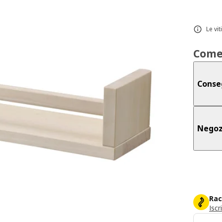
Le vi
Come
Conse
Negoz
Rac
Iscr