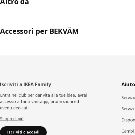
Altro da
Accessori per BEKVÄM
Piè
Iscriviti a IKEA Family
Aiuto
di
Entra nel club per dar vita alla tue idee, avrai
Servizi
accesso a tanti vantaggi, promozioni ed
pagina
eventi dedicati
Serviz
Scopri di più
Disponi
Cambi 
Iscriviti o accedi