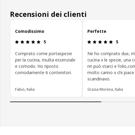
Recensioni dei clienti
Salta le recensioni
Comodissimo
Perfette
Recensione: 5 di 5 stelle.
Recensione:
5
5
Comprato come portaspezie
Ne ho comprato due, me
per la cucina, risulta essenziale
cucina x le spezie, una 
e comodo. Ho riposto
nn può starci e l'olio,c
comodamente 6 contenitori.
molto carino x chi piace 
scandinavo.
Fabio, Italia
Grazia Morena, Italia