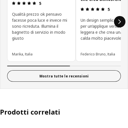
Recensione: 5 di 5 stelle.
5
Recensione: 5
5
Qualità prezzo ok pensavo
facesse poca luce e invece mi
Un design semplice e min
sono ricreduta. Illumina il
per un’applique versatile,
bagnetto di servizio in modo
leggera e che crea una lu
giusto
calda molto piacevole.
Marika, Italia
Federico Bruno, Italia
Mostra tutte le recensioni
Prodotti correlati