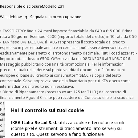
Responsible disclosure
Modello 231
Whistleblowing - Segnala una preoccupazione
• TASSO ZERO: fino a 24 mesi importo finanziabile da €49 a €15.000. Prima
rata a 30 giorni - Esempio: €500 (importo totale del credito) in 10 rate da € 50
- TAN fisso 0% TAEG 0%. Il TAEG rappresenta il costo totale del credito
espresso in percentuale annua e in certi casi può essere diverso da zero
esclusivamente per effetto di arrotondamento decimale. Tutti i costi azzerati -
Importo totale dovuto €500. Offerta valida dal 08/01/2026 al 31/08/2026.
Messaggio pubblicitario con finalità promozionale. Per le informazioni
precontrattuali richiedere sul punto vendita il documento “Informazioni
europee di base sul credito ai consumatori” (SECCI) e copia del testo
contrattuale. Salvo approvazione della finanziaria per cui IKEA opera come
intermediario del credito non in esclusiva.
• Diritto di Ripensamento (recesso ex art. 125 ter T.U.B.) dal contratto di
finanziamento Agos: il Cliente può recedere dal Contratto entro la scadenza
della prima rata inviando una richiesta scritta di recesso ad Agos a mezzo
posta elettronica (
clienti@agos.it
), pec (
info@pec.agosducato.it
), posta
Hai il controllo sui tuoi cookie
cartacea (Viale Fulvio Testi, 280 - 20126 Milano) e per via telematica –
utilizzando la funzionalità sul sito
www.agos.it
(“Recesso”) - anche per richieste
IKEA Italia Retail S.r.l.
utilizza cookie e tecnologie simili
di finanziamento effettuate con canali a distanza. In caso di pre-
(come pixel e strumenti di tracciamento lato server) su
ammortamento, la comunicazione di recesso da parte del Cliente deve essere
questo sito. Questi servono a farlo funzionare
inviata, con le modalità di cui sopra entro 30 giorni dalla data di accettazione