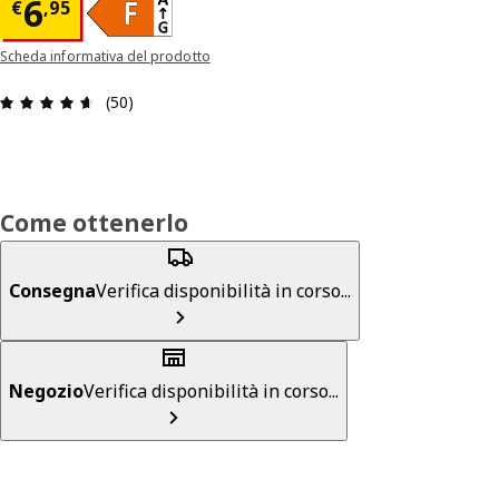
Prezzo € 6,95
6
€
,
95
Scheda informativa del prodotto
Recensione: 4.6 di 5 stelle. Recensioni totali: 50
(50)
Come ottenerlo
Consegna
Verifica disponibilità in corso...
Negozio
Verifica disponibilità in corso...