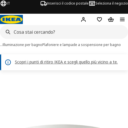
IT
Inserisci il codice postale
Seleziona il negozio
Hej!
Accedi
Lista dei deside
Carrello
…
Illuminazione per bagno
Plafoniere e lampade a sospensione per bagno
Scopri i punti di ritiro IKEA e scegli quello più vicino a te.
magini di 5 BARLAST
 immagini