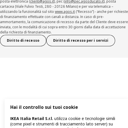
posta elettronica (
clienti@agos.it
), pec (
info@pec.agosducato.it
), posta
cartacea (Viale Fulvio Testi, 280 - 20126 Milano) e per via telematica –
utilizzando la funzionalità sul sito
www.agos.it
(“Recesso”) - anche per richieste
di finanziamento effettuate con canali a distanza. In caso di pre-
ammortamento, la comunicazione di recesso da parte del Cliente deve essere
inviata, con le modalità di cui sopra entro 30 giorni dalla data di accettazione
della richiesta di finanziamento.
Diritto di recesso
Diritto di recesso per i servizi
Hai il controllo sui tuoi cookie
IKEA Italia Retail S.r.l.
utilizza cookie e tecnologie simili
(come pixel e strumenti di tracciamento lato server) su