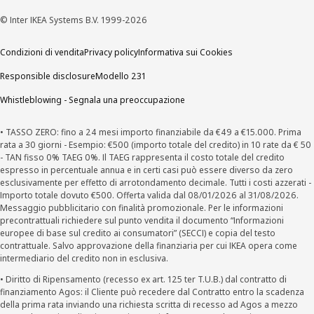
© Inter IKEA Systems B.V. 1999-2026
Condizioni di vendita
Privacy policy
Informativa sui Cookies
Responsible disclosure
Modello 231
Whistleblowing - Segnala una preoccupazione
• TASSO ZERO: fino a 24 mesi importo finanziabile da €49 a €15.000. Prima
rata a 30 giorni - Esempio: €500 (importo totale del credito) in 10 rate da € 50
- TAN fisso 0% TAEG 0%. Il TAEG rappresenta il costo totale del credito
espresso in percentuale annua e in certi casi può essere diverso da zero
esclusivamente per effetto di arrotondamento decimale. Tutti i costi azzerati -
Importo totale dovuto €500. Offerta valida dal 08/01/2026 al 31/08/2026.
Messaggio pubblicitario con finalità promozionale. Per le informazioni
precontrattuali richiedere sul punto vendita il documento “Informazioni
europee di base sul credito ai consumatori” (SECCI) e copia del testo
contrattuale. Salvo approvazione della finanziaria per cui IKEA opera come
intermediario del credito non in esclusiva.
• Diritto di Ripensamento (recesso ex art. 125 ter T.U.B.) dal contratto di
finanziamento Agos: il Cliente può recedere dal Contratto entro la scadenza
della prima rata inviando una richiesta scritta di recesso ad Agos a mezzo