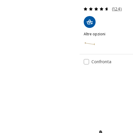
Recensione:
(124)
Altre opzioni
HULTARP
Opzione: HULTARP, Binari
Opzione: HULTARP, Binari
Confronta