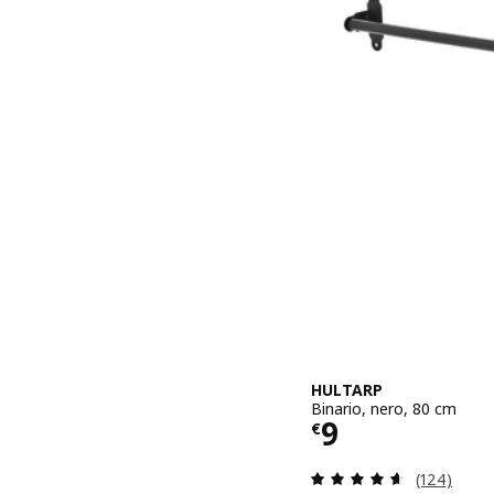
HULTARP
Binario, nero, 80 cm
Prezzo € 9
9
€
Recensione:
(124)