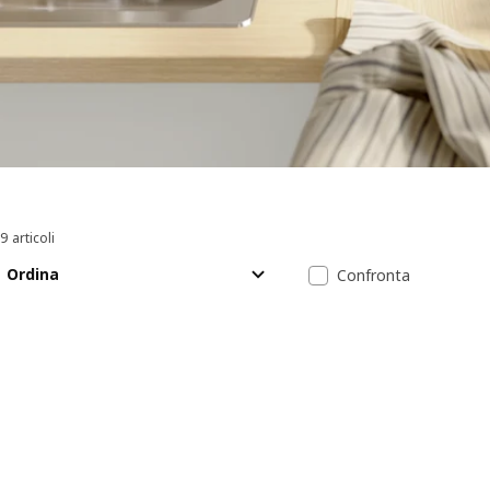
9 articoli
Ordina e filtra
Passa ai risultati
Elenco dei risu
Ordina
Confronta