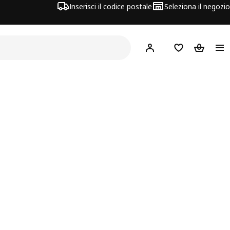
Inserisci il codice postale
Seleziona il negozio
Hej!
Accedi
Lista dei deside
Carrello