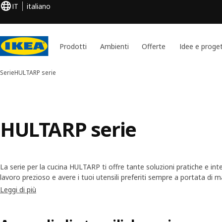
IT
italiano
Prodotti
Ambienti
Offerte
Idee e proget
Serie
HULTARP serie
HULTARP serie
La serie per la cucina HULTARP ti offre tante soluzioni pratiche e intel
lavoro prezioso e avere i tuoi utensili preferiti sempre a portata di
negli arredi. Lo stile tradizionale aggiunge un tocco rustico e di calore
Leggi di più