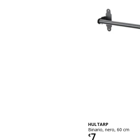
HULTARP
Binario, nero, 60 cm
Prezzo € 7
7
€