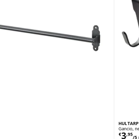
HULTARP
Gancio, n
Prezz
3
€
,
95
/5 