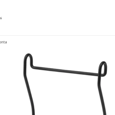
ni
HULTARP, Contenitore, blu/nichelato, 14x16 cm
HULTARP, Contenitore, nero/rete, 14x16 cm
onta
HULTARP, Contenitore, bianco/color ottone lucido, 14x16 cm