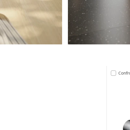
ltati
Confr