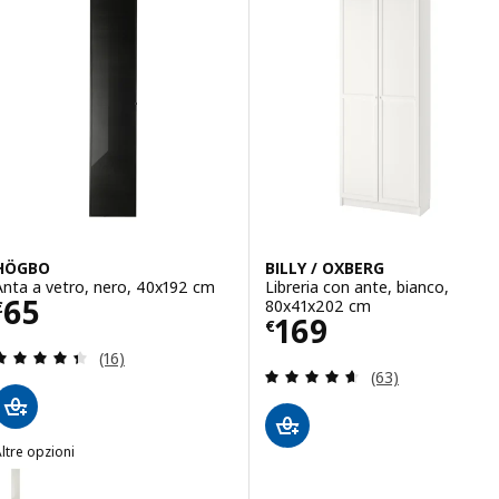
HÖGBO
BILLY / OXBERG
Anta a vetro, nero, 40x192 cm
Libreria con ante, bianco,
Prezzo € 65
65
80x41x202 cm
€
Prezzo € 169
169
€
Recensione: 4.4 fuori da 5 stelle. Totale recension
(16)
Recensione: 4.6 f
(63)
ltre opzioni
HÖGBO
Opzione: HÖGBO, Anta a vetro, bianco, 40x192 cm