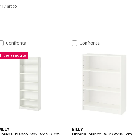
117 articoli
Ordina e filtra
Passa ai risultati
Elenco dei risultati
Confronta
Confronta
Il più venduto
BILLY
BILLY
Libreria, bianco, 80x28x202 cm
Libreria, bianco, 80x28x106 cm