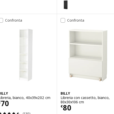
BILLY / OXBERG
Opzione: BILLY / OXBERG, Libre
Opzione: BILLY / OXBERG, Libre
Confronta
Confronta
Opzione: BILLY / OXBERG, Libre
BILLY
BILLY
Libreria, bianco, 40x39x202 cm
Libreria con cassetto, bianco,
Prezzo € 70
70
80x30x106 cm
€
Prezzo € 80
80
€
Recensione: 4.5 fuori da 5 stelle. Totale recension
(130)