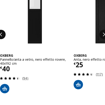
OXBERG
OXBERG
Pannello/anta a vetro, nero effetto rovere,
Anta, nero effetto 
Prezzo € 
25
40x192 cm
€
Prezzo € 40
40
€
Recens
(117)
Recensione: 4.4 fuori da 5 stelle. Totale recensio
(94)