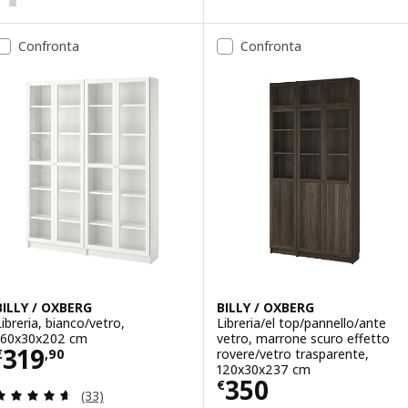
Confronta
Confronta
BILLY / OXBERG
BILLY / OXBERG
Libreria, bianco/vetro,
Libreria/el top/pannello/ante
160x30x202 cm
vetro, marrone scuro effetto
Prezzo € 319,90
319
rovere/vetro trasparente,
€
,
90
120x30x237 cm
Prezzo € 350
350
€
Recensione: 4.6 fuori da 5 stelle. Totale recension
(33)