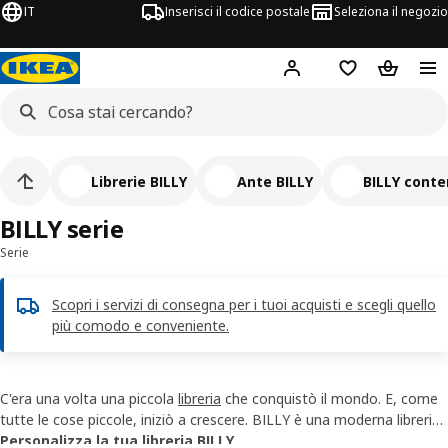
IT
Inserisci il codice postale
Seleziona il negozio
Hej!
Accedi
Lista dei deside
Carrello
Librerie BILLY
Ante BILLY
BILLY conten
BILLY serie
Serie
Scopri i servizi di consegna per i tuoi acquisti e scegli quello
più comodo e conveniente.
C'era una volta una piccola
libreria
che conquistò il mondo. E, come
tutte le cose piccole, iniziò a crescere. BILLY è una moderna libreria,
ora ancora più personalizzabile e usata in modi sempre più diversi.
Personalizza la tua libreria BILLY