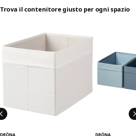
Trova il contenitore giusto per ogni spazio
Salta l'annuncio
DRÖNA
DRÖNA