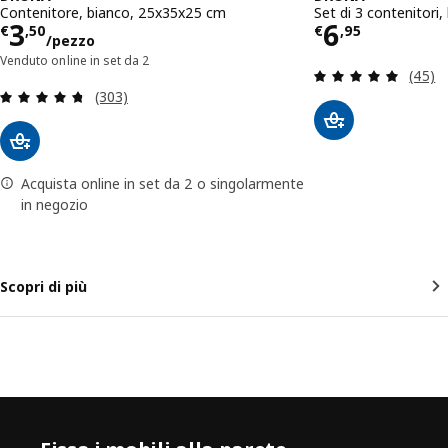
Contenitore, bianco, 25x35x25 cm
Set di 3 contenitori
Prezzo € 3,50/pezzo
Prezzo € 
3
6
€
,
50
€
,
95
/pezzo
Venduto online in set da 2
Recens
(45)
Recensione: 4.7 fuori da 5 stelle. Totale recensio
(303)
Acquista online in set da 2 o singolarmente
in negozio
Scopri di più