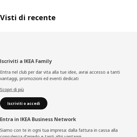
Visti di recente
Piè
Iscriviti a IKEA Family
di
Entra nel club per dar vita alla tue idee, avrai accesso a tanti
vantaggi, promozioni ed eventi dedicati
pagina
Scopri di più
Iscriviti o accedi
Entra in IKEA Business Network
Siamo con te in ogni tua impresa: dalla fattura in cassa alla
consulenza d'arredo e tanti altri vantaggi.