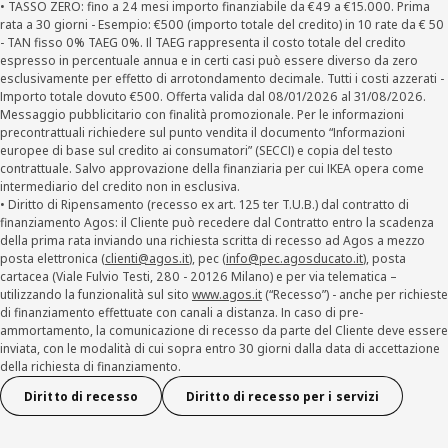
• TASSO ZERO: fino a 24 mesi importo finanziabile da €49 a €15.000. Prima
rata a 30 giorni - Esempio: €500 (importo totale del credito) in 10 rate da € 50
- TAN fisso 0% TAEG 0%. Il TAEG rappresenta il costo totale del credito
espresso in percentuale annua e in certi casi può essere diverso da zero
esclusivamente per effetto di arrotondamento decimale. Tutti i costi azzerati -
Importo totale dovuto €500. Offerta valida dal 08/01/2026 al 31/08/2026.
Messaggio pubblicitario con finalità promozionale. Per le informazioni
precontrattuali richiedere sul punto vendita il documento “Informazioni
europee di base sul credito ai consumatori” (SECCI) e copia del testo
contrattuale. Salvo approvazione della finanziaria per cui IKEA opera come
intermediario del credito non in esclusiva.
• Diritto di Ripensamento (recesso ex art. 125 ter T.U.B.) dal contratto di
finanziamento Agos: il Cliente può recedere dal Contratto entro la scadenza
della prima rata inviando una richiesta scritta di recesso ad Agos a mezzo
posta elettronica (
clienti@agos.it
), pec (
info@pec.agosducato.it
), posta
cartacea (Viale Fulvio Testi, 280 - 20126 Milano) e per via telematica –
utilizzando la funzionalità sul sito
www.agos.it
(“Recesso”) - anche per richieste
di finanziamento effettuate con canali a distanza. In caso di pre-
ammortamento, la comunicazione di recesso da parte del Cliente deve essere
inviata, con le modalità di cui sopra entro 30 giorni dalla data di accettazione
della richiesta di finanziamento.
Diritto di recesso
Diritto di recesso per i servizi