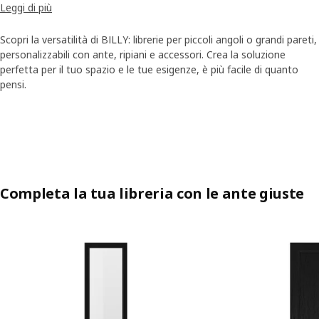
Leggi di più
Grande o piccola, discreta o imponente: BILLY si adatta a tutte le
tue esigenze.
Scopri la versatilità di BILLY: librerie per piccoli angoli o grandi pareti,
personalizzabili con ante, ripiani e accessori. Crea la soluzione
perfetta per il tuo spazio e le tue esigenze, è più facile di quanto
pensi.
Skip listing
Completa la tua libreria con le ante giuste
Salta l'annuncio