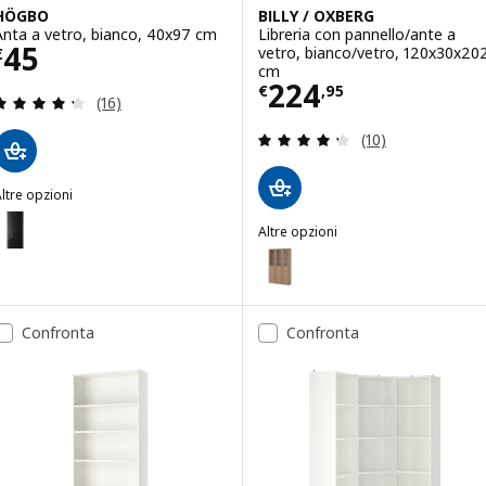
HÖGBO
BILLY / OXBERG
Anta a vetro, bianco, 40x97 cm
Libreria con pannello/ante a
Prezzo € 45
45
vetro, bianco/vetro, 120x30x20
€
cm
Prezzo € 224,95
224
€
,
95
Recensione: 4.3 fuori da 5 stelle. Totale recension
(16)
Recensione: 4.3 f
(10)
ltre opzioni
HÖGBO
Opzione: HÖGBO, Anta a vetro, nero, 40x97 cm
Altre opzioni
BILLY / OXBERG
Opzione: BILLY / OXBERG, Combi
Opzione: BILLY / OXBERG, Combi
Confronta
Confronta
Opzione: BILLY / OXBERG, Combi