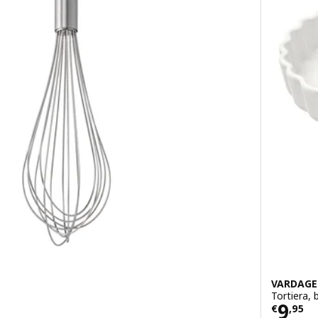
VARDAG
Tortiera,
5
Prez
9
€
,
95