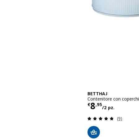
BETTHAJ
Contenitore con coperchio, 
Prezzo € 8,9
8
€
,
95
/2 pz.
Recensione:
(9)