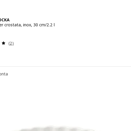
OCKA
r crostata, inox, 30 cm/2.2 l
zo € 4,95
Recensione: 5 fuori da 5 stelle. Totale recensioni:
(2)
onta