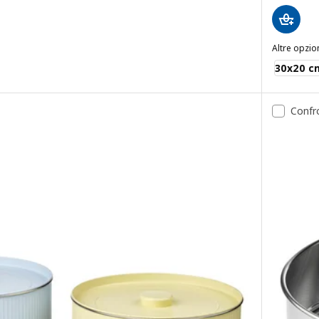
Altre opzio
POETISK
30x20 c
Confr