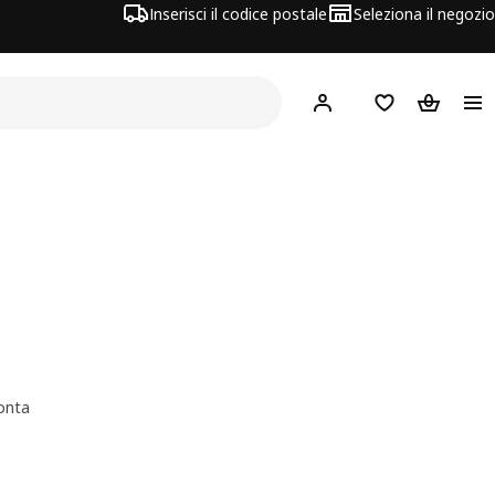
Inserisci il codice postale
Seleziona il negozio
Hej!
Accedi
Lista dei deside
Carrello
onta