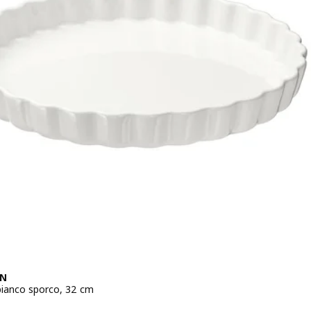
EN
 bianco sporco, 32 cm
zo € 9,95