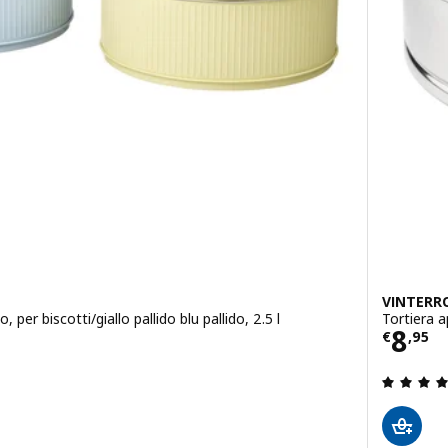
VINTERR
per biscotti/giallo pallido blu pallido, 2.5 l
Tortiera a
5/2 pz.
Prez
8
€
,
95
 4.8 fuori da 5 stelle. Totale recensioni: