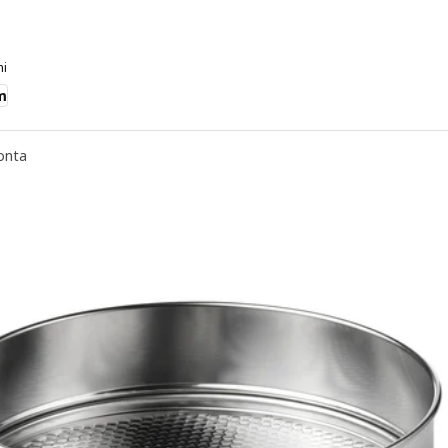
ni
m
onta