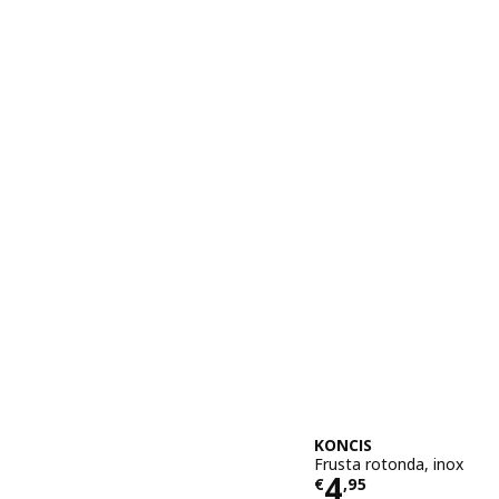
KONCIS
Frusta rotonda, inox
Prezzo € 4,9
4
€
,
95