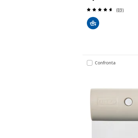
Recensione:
(89)
Confronta