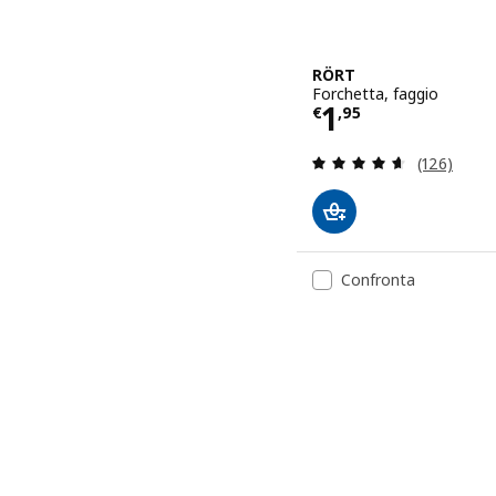
RÖRT
Forchetta, faggio
Prezzo € 1,9
1
€
,
95
Recensione:
(126)
Confronta