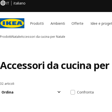
IT
italiano
Prodotti
Ambienti
Offerte
Idee e proget
Prodotti
Natale
Accessori da cucina per Natale
Accessori da cucina per
32 articoli
Ordina e filtra
Passa ai risultati
Elenco dei risu
Ordina
Confronta