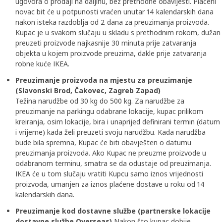
ugovora o prodaji na daljinu, bez prethodne obavijesti. Plaćeni
novac bit će u potpunosti vraćen unutar 14 kalendarskih dana
nakon isteka razdoblja od 2 dana za preuzimanja proizvoda.
Kupac je u svakom slučaju u skladu s prethodnim rokom, dužan
preuzeti proizvode najkasnije 30 minuta prije zatvaranja
objekta u kojem proizvode preuzima, dakle prije zatvaranja
robne kuće IKEA.
Preuzimanje proizvoda na mjestu za preuzimanje
(Slavonski Brod, Čakovec, Zagreb Zapad)
Težina narudžbe od 30 kg do 500 kg. Za narudžbe za
preuzimanje na parkingu odabrane lokacije, kupac prilikom
kreiranja, osim lokacije, bira i unaprijed definirani termin (datum
i vrijeme) kada želi preuzeti svoju narudžbu. Kada narudžba
bude bila spremna, Kupac će biti obavješten o datumu
preuzimanja proizvoda. Ako Kupac ne preuzme proizvode u
odabranom terminu, smatra se da odustaje od preuzimanja.
IKEA će u tom slučaju vratiti Kupcu samo iznos vrijednosti
proizvoda, umanjen za iznos plaćene dostave u roku od 14
kalendarskih dana.
Preuzimanje kod dostavne službe (partnerske lokacije
dostavne službe Overseas)
Nakon što kupac dobije