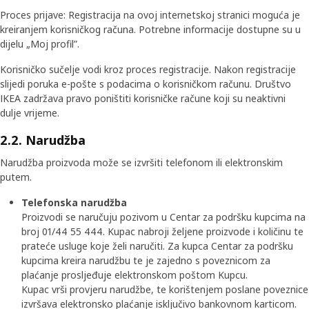
Proces prijave: Registracija na ovoj internetskoj stranici moguća je
kreiranjem korisničkog računa. Potrebne informacije dostupne su u
dijelu „Moj profil”.
Korisničko sučelje vodi kroz proces registracije. Nakon registracije
slijedi poruka e-pošte s podacima o korisničkom računu. Društvo
IKEA zadržava pravo poništiti korisničke račune koji su neaktivni
dulje vrijeme.
2.2. Narudžba
Narudžba proizvoda može se izvršiti telefonom ili elektronskim
putem.
Telefonska narudžba
Proizvodi se naručuju pozivom u Centar za podršku kupcima na
broj 01/44 55 444. Kupac nabroji željene proizvode i količinu te
prateće usluge koje želi naručiti. Za kupca Centar za podršku
kupcima kreira narudžbu te je zajedno s poveznicom za
plaćanje prosljeđuje elektronskom poštom Kupcu.
Kupac vrši provjeru narudžbe, te korištenjem poslane poveznice
izvršava elektronsko plaćanje isključivo bankovnom karticom.