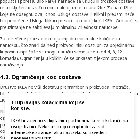
popusta i poreza. Bilo kakve naknade za uslugu ili troškovi dostave
nisu uključeni u izračun minimalnog iznosa narudžbe. Za narudžbe
koje ne dosegnu ovaj iznos, usluge dostave ili Klikni i preuzmi neće
biti ponuđene. Usluga Klikni i preuzmi u robnoj kući IKEA i Ormarići za
preuzimanje ne zahtijevaju minimalnu vrijednost narudžbe.
Za određene proizvode mogu vrijediti minimalne količine za
narudžbu, što znači da neki proizvodi nisu dostupni za pojedinačnu
kupovinu (npr. čaše se mogu naručiti samo u setu od 4, 8, 12
komada). Ograničenja u količini će se prikazati tijekom procesa
naručivanja.
4.3. Ograničenja kod dostave
Društvo IKEA ne vrši dostavu prehrambenih proizvoda, metraže,
biljaka, orijentalnih tepiha, tepiha od kravlje kože, proizvoda s odjela
„Kakvo je – takvo je“ te poklon bonova.
Ti upravljaš kolačićima koji se
koriste.
Neki proizvodi (poput sofa) imaju veće dimenzije i Kupac je dužan
osigurati prostor za dostavu proizvoda većih dimenzija te pristup
IKEA.hr zajedno s digitalnim partnerima koristi kolačiće na
prostoriji u koju će se proizvodi dostaviti. Kupac treba omogućiti
ovoj stranici. Neki su strogo neophodni za rad
dostavu proizvoda u prostor u kojem neće biti izloženi bilo kakvim
internetske stranice, ali u nastavku su navedeni
štetnim uvjetima (primjerice, ali ne ograničavajući se na vlagu, kišu,
neobavezni kolačići: