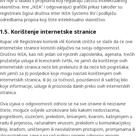
BV nije u skladu s propisima koji reguliraju zaštitu intelektualnog
vlasništva. Ime „IKEA“ i odgovarajući grafički prikaz također su
registrirani žigovi društva Inter IKEA Systems BV i podliježu
odredbama propisa koji štite intelektualno vlasništvo.
1.5. Korištenje internetske stranice
Kupac i/ili Registrirani korisnik i/ili Korisnik izričito se slaže da će ove
internetske stranice koristiti isključivo na svoju odgovornost.
Društvo IKEA, kao niti jedan od njezinih zaposlenika, agenata, trećih
pružatelja usluga ili licenciranih tvrtki, ne jamči da korištenje ovih
internetskih stranica neće biti prekinuto ili da neće biti pogrešaka;
niti jamči za (i) posljedice koje mogu nastati korištenjem ovih
internetskih stranica, ili (ii) za točnost, pouzdanost ili sadržaj bilo
koje informacije, usluge ili proizvoda danih preko ovih internetskih
stranica.
Ova izjava o odgovornosti odnosi se na sve izravne ili neizravne
štete, moguće ozljede uzrokovane bilo kakvim nedostacima,
pogreškom, izuzećem, prekidom, brisanjem, kvarom, kašnjenjem u
radu ili prijenosu, računalnim virusom, prekidom u komunikacijskoj
liniji, krađom, uništenjem ili neovlaštenim pristupom, promjenama ili
zloupotrebom zapisa na računalnoj opremi odnosno imovini