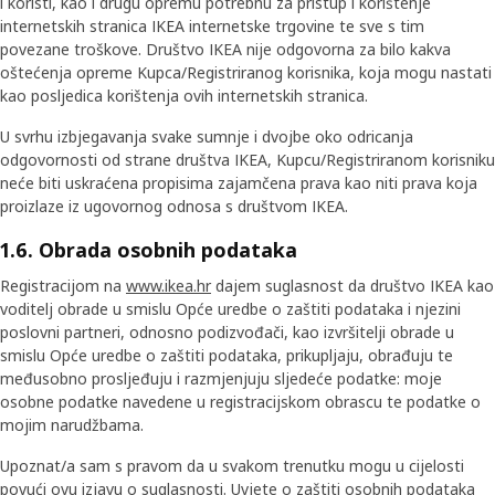
i koristi, kao i drugu opremu potrebnu za pristup i korištenje
internetskih stranica IKEA internetske trgovine te sve s tim
povezane troškove. Društvo IKEA nije odgovorna za bilo kakva
oštećenja opreme Kupca/Registriranog korisnika, koja mogu nastati
kao posljedica korištenja ovih internetskih stranica.
U svrhu izbjegavanja svake sumnje i dvojbe oko odricanja
odgovornosti od strane društva IKEA, Kupcu/Registriranom korisniku
neće biti uskraćena propisima zajamčena prava kao niti prava koja
proizlaze iz ugovornog odnosa s društvom IKEA.
1.6. Obrada osobnih podataka
Registracijom na
www.ikea.hr
dajem suglasnost da društvo IKEA kao
voditelj obrade u smislu Opće uredbe o zaštiti podataka i njezini
poslovni partneri, odnosno podizvođači, kao izvršitelji obrade u
smislu Opće uredbe o zaštiti podataka, prikupljaju, obrađuju te
međusobno prosljeđuju i razmjenjuju sljedeće podatke: moje
osobne podatke navedene u registracijskom obrascu te podatke o
mojim narudžbama.
Upoznat/a sam s pravom da u svakom trenutku mogu u cijelosti
povući ovu izjavu o suglasnosti. Uvjete o zaštiti osobnih podataka