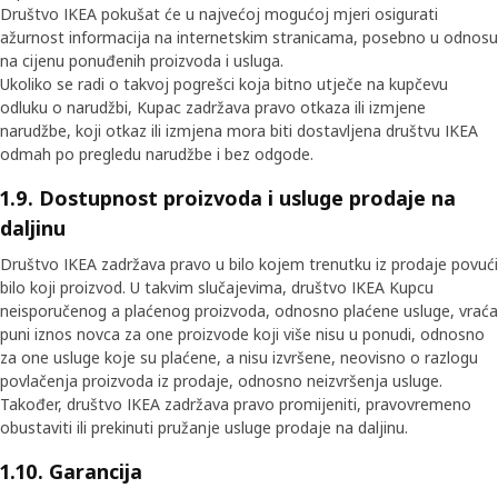
Društvo IKEA pokušat će u najvećoj mogućoj mjeri osigurati
ažurnost informacija na internetskim stranicama, posebno u odnosu
na cijenu ponuđenih proizvoda i usluga.
Ukoliko se radi o takvoj pogrešci koja bitno utječe na kupčevu
odluku o narudžbi, Kupac zadržava pravo otkaza ili izmjene
narudžbe, koji otkaz ili izmjena mora biti dostavljena društvu IKEA
odmah po pregledu narudžbe i bez odgode.
1.9. Dostupnost proizvoda i usluge prodaje na
daljinu
Društvo IKEA zadržava pravo u bilo kojem trenutku iz prodaje povući
bilo koji proizvod. U takvim slučajevima, društvo IKEA Kupcu
neisporučenog a plaćenog proizvoda, odnosno plaćene usluge, vraća
puni iznos novca za one proizvode koji više nisu u ponudi, odnosno
za one usluge koje su plaćene, a nisu izvršene, neovisno o razlogu
povlačenja proizvoda iz prodaje, odnosno neizvršenja usluge.
Također, društvo IKEA zadržava pravo promijeniti, pravovremeno
obustaviti ili prekinuti pružanje usluge prodaje na daljinu.
1.10. Garancija