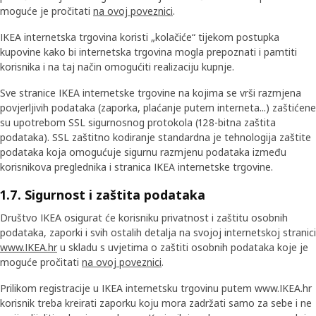
moguće je pročitati
na ovoj poveznici
.
IKEA internetska trgovina koristi „kolačiće“ tijekom postupka
kupovine kako bi internetska trgovina mogla prepoznati i pamtiti
korisnika i na taj način omogućiti realizaciju kupnje.
Sve stranice IKEA internetske trgovine na kojima se vrši razmjena
povjerljivih podataka (zaporka, plaćanje putem interneta...) zaštićene
su upotrebom SSL sigurnosnog protokola (128-bitna zaštita
podataka). SSL zaštitno kodiranje standardna je tehnologija zaštite
podataka koja omogućuje sigurnu razmjenu podataka između
korisnikova preglednika i stranica IKEA internetske trgovine.
1.7. Sigurnost i zaštita podataka
Društvo IKEA osigurat će korisniku privatnost i zaštitu osobnih
podataka, zaporki i svih ostalih detalja na svojoj internetskoj stranici
www.IKEA.hr
u skladu s uvjetima o zaštiti osobnih podataka koje je
moguće pročitati
na ovoj poveznici
.
Prilikom registracije u IKEA internetsku trgovinu putem www.IKEA.hr
korisnik treba kreirati zaporku koju mora zadržati samo za sebe i ne