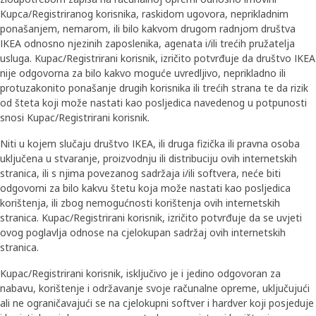
Kupca/Registriranog korisnika, raskidom ugovora, neprikladnim
ponašanjem, nemarom, ili bilo kakvom drugom radnjom društva
IKEA odnosno njezinih zaposlenika, agenata i/ili trećih pružatelja
usluga. Kupac/Registrirani korisnik, izričito potvrđuje da društvo IKEA
nije odgovorna za bilo kakvo moguće uvredljivo, neprikladno ili
protuzakonito ponašanje drugih korisnika ili trećih strana te da rizik
od šteta koji može nastati kao posljedica navedenog u potpunosti
snosi Kupac/Registrirani korisnik.
Niti u kojem slučaju društvo IKEA, ili druga fizička ili pravna osoba
uključena u stvaranje, proizvodnju ili distribuciju ovih internetskih
stranica, ili s njima povezanog sadržaja i/ili softvera, neće biti
odgovorni za bilo kakvu štetu koja može nastati kao posljedica
korištenja, ili zbog nemogućnosti korištenja ovih internetskih
stranica. Kupac/Registrirani korisnik, izričito potvrđuje da se uvjeti
ovog poglavlja odnose na cjelokupan sadržaj ovih internetskih
stranica.
Kupac/Registrirani korisnik, isključivo je i jedino odgovoran za
nabavu, korištenje i održavanje svoje računalne opreme, uključujući
ali ne ograničavajući se na cjelokupni softver i hardver koji posjeduje