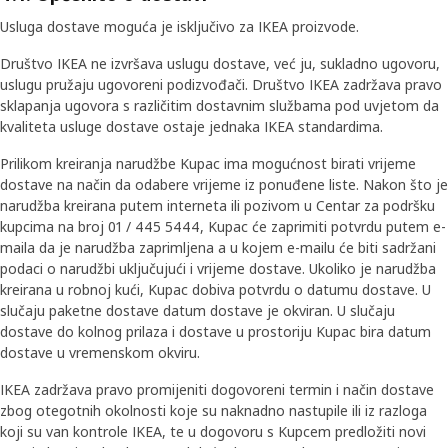
Usluga dostave moguća je isključivo za IKEA proizvode.
Društvo IKEA ne izvršava uslugu dostave, već ju, sukladno ugovoru,
uslugu pružaju ugovoreni podizvođači. Društvo IKEA zadržava pravo
sklapanja ugovora s različitim dostavnim službama pod uvjetom da
kvaliteta usluge dostave ostaje jednaka IKEA standardima.
Prilikom kreiranja narudžbe Kupac ima mogućnost birati vrijeme
dostave na način da odabere vrijeme iz ponuđene liste. Nakon što je
narudžba kreirana putem interneta ili pozivom u Centar za podršku
kupcima na broj 01 / 445 5444, Kupac će zaprimiti potvrdu putem e-
maila da je narudžba zaprimljena a u kojem e-mailu će biti sadržani
podaci o narudžbi uključujući i vrijeme dostave. Ukoliko je narudžba
kreirana u robnoj kući, Kupac dobiva potvrdu o datumu dostave. U
slučaju paketne dostave datum dostave je okviran. U slučaju
dostave do kolnog prilaza i dostave u prostoriju Kupac bira datum
dostave u vremenskom okviru.
IKEA zadržava pravo promijeniti dogovoreni termin i način dostave
zbog otegotnih okolnosti koje su naknadno nastupile ili iz razloga
koji su van kontrole IKEA, te u dogovoru s Kupcem predložiti novi