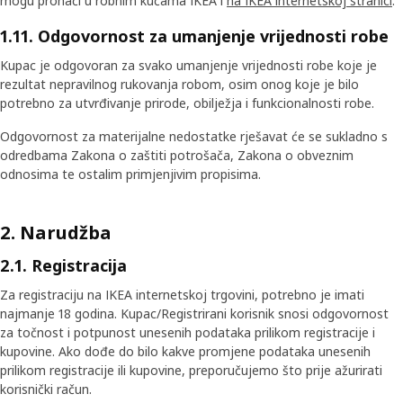
mogu pronaći u robnim kućama IKEA i
na IKEA internetskoj stranici
.
1.11. Odgovornost za umanjenje vrijednosti robe
Kupac je odgovoran za svako umanjenje vrijednosti robe koje je
rezultat nepravilnog rukovanja robom, osim onog koje je bilo
potrebno za utvrđivanje prirode, obilježja i funkcionalnosti robe.
Odgovornost za materijalne nedostatke rješavat će se sukladno s
odredbama Zakona o zaštiti potrošača, Zakona o obveznim
odnosima te ostalim primjenjivim propisima.
2. Narudžba
2.1. Registracija
Za registraciju na IKEA internetskoj trgovini, potrebno je imati
najmanje 18 godina. Kupac/Registrirani korisnik snosi odgovornost
za točnost i potpunost unesenih podataka prilikom registracije i
kupovine. Ako dođe do bilo kakve promjene podataka unesenih
prilikom registracije ili kupovine, preporučujemo što prije ažurirati
korisnički račun.