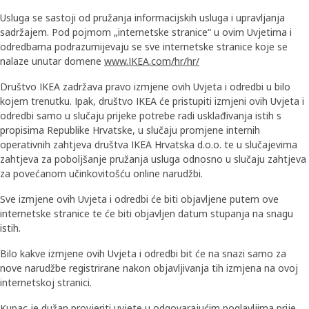
Usluga se sastoji od pružanja informacijskih usluga i upravljanja
sadržajem. Pod pojmom „internetske stranice“ u ovim Uvjetima i
odredbama podrazumijevaju se sve internetske stranice koje se
nalaze unutar domene
www.IKEA.com/hr/hr/
Društvo IKEA zadržava pravo izmjene ovih Uvjeta i odredbi u bilo
kojem trenutku. Ipak, društvo IKEA će pristupiti izmjeni ovih Uvjeta i
odredbi samo u slučaju prijeke potrebe radi usklađivanja istih s
propisima Republike Hrvatske, u slučaju promjene internih
operativnih zahtjeva društva IKEA Hrvatska d.o.o. te u slučajevima
zahtjeva za poboljšanje pružanja usluga odnosno u slučaju zahtjeva
za povećanom učinkovitošću online narudžbi.
Sve izmjene ovih Uvjeta i odredbi će biti objavljene putem ove
internetske stranice te će biti objavljen datum stupanja na snagu
istih.
Bilo kakve izmjene ovih Uvjeta i odredbi bit će na snazi samo za
nove narudžbe registrirane nakon objavljivanja tih izmjena na ovoj
internetskoj stranici.
Kupac je dužan provjeriti uvjete u odgovarajućim poglavljima prije