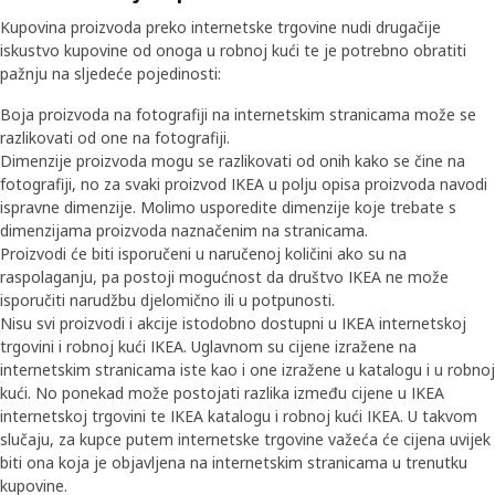
Kupovina proizvoda preko internetske trgovine nudi drugačije
iskustvo kupovine od onoga u robnoj kući te je potrebno obratiti
pažnju na sljedeće pojedinosti:
Boja proizvoda na fotografiji na internetskim stranicama može se
razlikovati od one na fotografiji.
Dimenzije proizvoda mogu se razlikovati od onih kako se čine na
fotografiji, no za svaki proizvod IKEA u polju opisa proizvoda navodi
ispravne dimenzije. Molimo usporedite dimenzije koje trebate s
dimenzijama proizvoda naznačenim na stranicama.
Proizvodi će biti isporučeni u naručenoj količini ako su na
raspolaganju, pa postoji mogućnost da društvo IKEA ne može
isporučiti narudžbu djelomično ili u potpunosti.
Nisu svi proizvodi i akcije istodobno dostupni u IKEA internetskoj
trgovini i robnoj kući IKEA. Uglavnom su cijene izražene na
internetskim stranicama iste kao i one izražene u katalogu i u robnoj
kući. No ponekad može postojati razlika između cijene u IKEA
internetskoj trgovini te IKEA katalogu i robnoj kući IKEA. U takvom
slučaju, za kupce putem internetske trgovine važeća će cijena uvijek
biti ona koja je objavljena na internetskim stranicama u trenutku
kupovine.