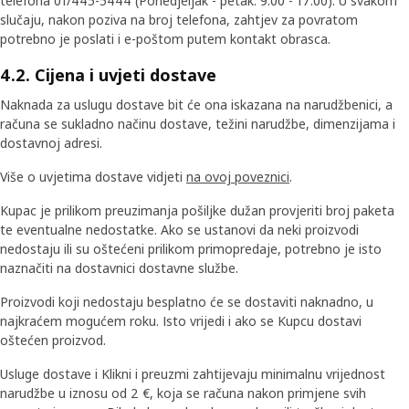
telefona 01/445-5444 (Ponedjeljak - petak: 9:00 - 17:00). U svakom
slučaju, nakon poziva na broj telefona, zahtjev za povratom
potrebno je poslati i e-poštom putem kontakt obrasca.
4.2. Cijena i uvjeti dostave
Naknada za uslugu dostave bit će ona iskazana na narudžbenici, a
računa se sukladno načinu dostave, težini narudžbe, dimenzijama i
dostavnoj adresi.
Više o uvjetima dostave vidjeti
na ovoj poveznici
.
Kupac je prilikom preuzimanja pošiljke dužan provjeriti broj paketa
te eventualne nedostatke. Ako se ustanovi da neki proizvodi
nedostaju ili su oštećeni prilikom primopredaje, potrebno je isto
naznačiti na dostavnici dostavne službe.
Proizvodi koji nedostaju besplatno će se dostaviti naknadno, u
najkraćem mogućem roku. Isto vrijedi i ako se Kupcu dostavi
oštećen proizvod.
Usluge dostave i Klikni i preuzmi zahtijevaju minimalnu vrijednost
narudžbe u iznosu od 2 €, koja se računa nakon primjene svih