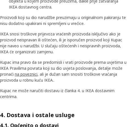
objekta u kojem proizvode preuzima, dakle prije zatvaranja
IKEA dostavnog centra.
Proizvodi koji su dio narudžbe preuzimaju u originalnom pakiranju te
nisu dodatno upakirani ni spremljeni u vrećice.
IKEA snosi troškove prijevoza vraćenih proizvoda isključivo ako je
proizvod neispravan ili oštećen, ili je isporučen proizvod koji Kupac
nije naveo u narudžbi. U slučaju oštećenih i neispravnih proizvoda,
IKEA će organizirati zamjenu.
Kupac ima pravo da se predomisli i vrati proizvode prema uvjetima u
IKEA Pravilima povrata koji su dio uvjeta poslovanja, detalje može
pronaći
na poveznici
, ali je dužan sam snositi troškove vraćanja
proizvoda u robnu kuću IKEA..
Kupac ne može naručiti dostavu iz članka 4. u IKEA dostavnim
centrima.
4. Dostava i ostale usluge
4.1. Općenito o dostavi