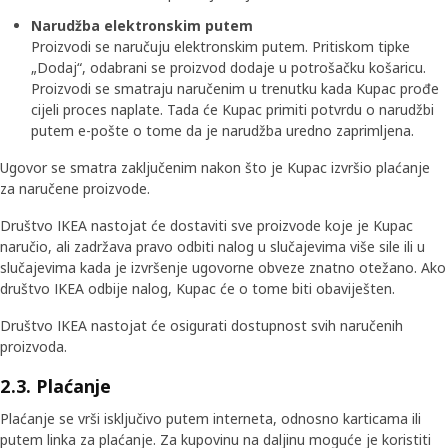
Narudžba elektronskim putem
Proizvodi se naručuju elektronskim putem. Pritiskom tipke
„Dodaj“, odabrani se proizvod dodaje u potrošačku košaricu.
Proizvodi se smatraju naručenim u trenutku kada Kupac prođe
cijeli proces naplate. Tada će Kupac primiti potvrdu o narudžbi
putem e-pošte o tome da je narudžba uredno zaprimljena.
Ugovor se smatra zaključenim nakon što je Kupac izvršio plaćanje
za naručene proizvode.
Društvo IKEA nastojat će dostaviti sve proizvode koje je Kupac
naručio, ali zadržava pravo odbiti nalog u slučajevima više sile ili u
slučajevima kada je izvršenje ugovorne obveze znatno otežano. Ako
društvo IKEA odbije nalog, Kupac će o tome biti obaviješten.
Društvo IKEA nastojat će osigurati dostupnost svih naručenih
proizvoda.
2.3. Plaćanje
Plaćanje se vrši isključivo putem interneta, odnosno karticama ili
putem linka za plaćanje. Za kupovinu na daljinu moguće je koristiti