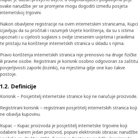
svake narudžbe jer se promjene mogu dogoditi između posjeta
internetskoj trgovini.
Nakon obavljene registracije na ovim internetskim stranicama, Kupci
izjavljuju da su pročitali i razumjeli Uvjete korištenja, da su s istima
upoznati i u cijelosti suglasni s ovdje iznesenim uvjetima i pravilima
te pristaju na korištenje internetskih stranica u skladu s njima.
Pravo korištenja internetskih stranica nije prenosivo na druge fizičke
ili pravne osobe. Registrirani je korisnik osobno odgovoran za zaštitu
povjerljivosti zaporki (lozinki), na mjestima gdje one kao takve
postoje.
1.2. Definicije
Korisnik – Posjetitelj internetske stranice koji ne naručuje proizvode.
Registrirani korisnik – registrirani posjetitelj internetskih stranica koji
ne obavlja kupovinu.
Kupac – Kupac proizvoda je posjetitelj internetske trgovine koji
odabere barem jedan proizvod, popuni elektronski obrazac narudžbe