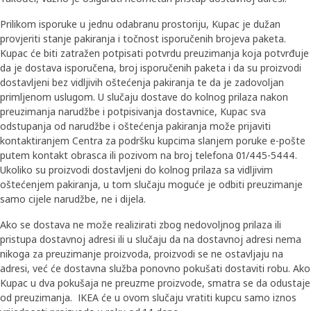
Prilikom isporuke u jednu odabranu prostoriju, Kupac je dužan
provjeriti stanje pakiranja i točnost isporučenih brojeva paketa.
Kupac će biti zatražen potpisati potvrdu preuzimanja koja potvrđuje
da je dostava isporučena, broj isporučenih paketa i da su proizvodi
dostavljeni bez vidljivih oštećenja pakiranja te da je zadovoljan
primljenom uslugom. U slučaju dostave do kolnog prilaza nakon
preuzimanja narudžbe i potpisivanja dostavnice, Kupac sva
odstupanja od narudžbe i oštećenja pakiranja može prijaviti
kontaktiranjem Centra za podršku kupcima slanjem poruke e-pošte
putem kontakt obrasca ili pozivom na broj telefona 01/445-5444.
Ukoliko su proizvodi dostavljeni do kolnog prilaza sa vidljivim
oštećenjem pakiranja, u tom slučaju moguće je odbiti preuzimanje
samo cijele narudžbe, ne i dijela.
Ako se dostava ne može realizirati zbog nedovoljnog prilaza ili
pristupa dostavnoj adresi ili u slučaju da na dostavnoj adresi nema
nikoga za preuzimanje proizvoda, proizvodi se ne ostavljaju na
adresi, već će dostavna služba ponovno pokušati dostaviti robu. Ako
Kupac u dva pokušaja ne preuzme proizvode, smatra se da odustaje
od preuzimanja. IKEA će u ovom slučaju vratiti kupcu samo iznos