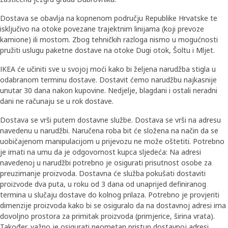
Dostava se obavlja na kopnenom području Republike Hrvatske te
isključivo na otoke povezane trajektnim linijama (koji prevoze
kamione) ili mostom. Zbog tehničkih razloga nismo u mogućnosti
pružiti uslugu paketne dostave na otoke Dugi otok, Šoltu i Mljet.
IKEA će učiniti sve u svojoj moći kako bi željena narudžba stigla u
odabranom terminu dostave. Dostavit ćemo narudžbu najkasnije
unutar 30 dana nakon kupovine. Nedjelje, blagdani i ostali neradni
dani ne računaju se u rok dostave.
Dostava se vrši putem dostavne službe. Dostava se vrši na adresu
navedenu u narudžbi. Naručena roba bit će složena na način da se
uobičajenom manipulacijom u prijevozu ne može oštetiti. Potrebno
je imati na umu da je odgovornost kupca sljedeća: Na adresi
navedenoj u narudžbi potrebno je osigurati prisutnost osobe za
preuzimanje proizvoda. Dostavna će služba pokušati dostaviti
proizvode dva puta, u roku od 3 dana od unaprijed definiranog
termina u slučaju dostave do kolnog prilaza. Potrebno je provjeriti
dimenzije proizvoda kako bi se osiguralo da na dostavnoj adresi ima
dovoljno prostora za primitak proizvoda (primjerice, širina vrata).
Također, važno je osigurati neometan pristup dostavnoj adresi.