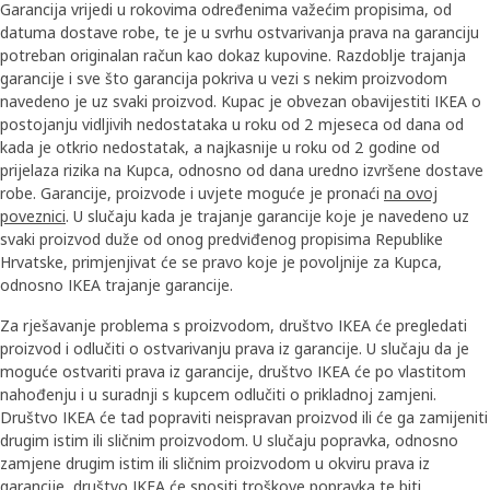
Garancija vrijedi u rokovima određenima važećim propisima, od
datuma dostave robe, te je u svrhu ostvarivanja prava na garanciju
potreban originalan račun kao dokaz kupovine. Razdoblje trajanja
garancije i sve što garancija pokriva u vezi s nekim proizvodom
navedeno je uz svaki proizvod. Kupac je obvezan obavijestiti IKEA o
postojanju vidljivih nedostataka u roku od 2 mjeseca od dana od
kada je otkrio nedostatak, a najkasnije u roku od 2 godine od
prijelaza rizika na Kupca, odnosno od dana uredno izvršene dostave
robe. Garancije, proizvode i uvjete moguće je pronaći
na ovoj
poveznici
. U slučaju kada je trajanje garancije koje je navedeno uz
svaki proizvod duže od onog predviđenog propisima Republike
Hrvatske, primjenjivat će se pravo koje je povoljnije za Kupca,
odnosno IKEA trajanje garancije.
Za rješavanje problema s proizvodom, društvo IKEA će pregledati
proizvod i odlučiti o ostvarivanju prava iz garancije. U slučaju da je
moguće ostvariti prava iz garancije, društvo IKEA će po vlastitom
nahođenju i u suradnji s kupcem odlučiti o prikladnoj zamjeni.
Društvo IKEA će tad popraviti neispravan proizvod ili će ga zamijeniti
drugim istim ili sličnim proizvodom. U slučaju popravka, odnosno
zamjene drugim istim ili sličnim proizvodom u okviru prava iz
garancije, društvo IKEA će snositi troškove popravka te biti