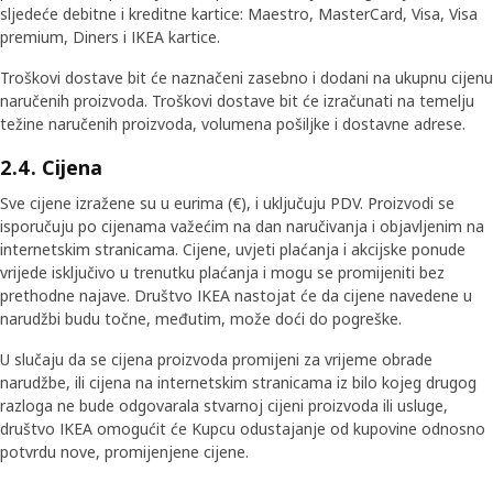
sljedeće debitne i kreditne kartice: Maestro, MasterCard, Visa, Visa
premium, Diners i IKEA kartice.
Troškovi dostave bit će naznačeni zasebno i dodani na ukupnu cijenu
naručenih proizvoda. Troškovi dostave bit će izračunati na temelju
težine naručenih proizvoda, volumena pošiljke i dostavne adrese.
2.4. Cijena
Sve cijene izražene su u eurima (€), i uključuju PDV. Proizvodi se
isporučuju po cijenama važećim na dan naručivanja i objavljenim na
internetskim stranicama. Cijene, uvjeti plaćanja i akcijske ponude
vrijede isključivo u trenutku plaćanja i mogu se promijeniti bez
prethodne najave. Društvo IKEA nastojat će da cijene navedene u
narudžbi budu točne, međutim, može doći do pogreške.
U slučaju da se cijena proizvoda promijeni za vrijeme obrade
narudžbe, ili cijena na internetskim stranicama iz bilo kojeg drugog
razloga ne bude odgovarala stvarnoj cijeni proizvoda ili usluge,
društvo IKEA omogućit će Kupcu odustajanje od kupovine odnosno
potvrdu nove, promijenjene cijene.