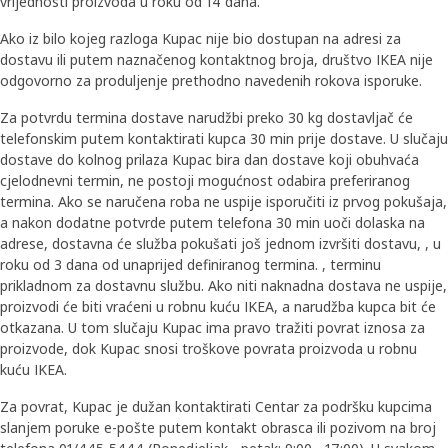
vrijednosti proizvoda u roku od 14 dana.
Ako iz bilo kojeg razloga Kupac nije bio dostupan na adresi za
dostavu ili putem naznačenog kontaktnog broja, društvo IKEA nije
odgovorno za produljenje prethodno navedenih rokova isporuke.
Za potvrdu termina dostave narudžbi preko 30 kg dostavljač će
telefonskim putem kontaktirati kupca 30 min prije dostave. U slučaju
dostave do kolnog prilaza Kupac bira dan dostave koji obuhvaća
cjelodnevni termin, ne postoji mogućnost odabira preferiranog
termina. Ako se naručena roba ne uspije isporučiti iz prvog pokušaja,
a nakon dodatne potvrde putem telefona 30 min uoči dolaska na
adrese, dostavna će služba pokušati još jednom izvršiti dostavu, , u
roku od 3 dana od unaprijed definiranog termina. , terminu
prikladnom za dostavnu službu. Ako niti naknadna dostava ne uspije,
proizvodi će biti vraćeni u robnu kuću IKEA, a narudžba kupca bit će
otkazana. U tom slučaju Kupac ima pravo tražiti povrat iznosa za
proizvode, dok Kupac snosi troškove povrata proizvoda u robnu
kuću IKEA.
Za povrat, Kupac je dužan kontaktirati Centar za podršku kupcima
slanjem poruke e-pošte putem kontakt obrasca ili pozivom na broj