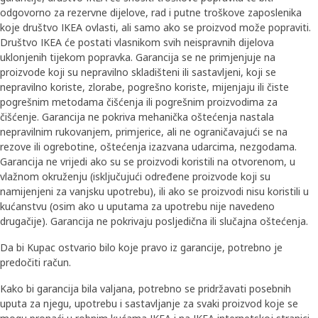
odgovorno za rezervne dijelove, rad i putne troškove zaposlenika
koje društvo IKEA ovlasti, ali samo ako se proizvod može popraviti.
Društvo IKEA će postati vlasnikom svih neispravnih dijelova
uklonjenih tijekom popravka. Garancija se ne primjenjuje na
proizvode koji su nepravilno skladišteni ili sastavljeni, koji se
nepravilno koriste, zlorabe, pogrešno koriste, mijenjaju ili čiste
pogrešnim metodama čišćenja ili pogrešnim proizvodima za
čišćenje. Garancija ne pokriva mehanička oštećenja nastala
nepravilnim rukovanjem, primjerice, ali ne ograničavajući se na
rezove ili ogrebotine, oštećenja izazvana udarcima, nezgodama.
Garancija ne vrijedi ako su se proizvodi koristili na otvorenom, u
vlažnom okruženju (isključujući određene proizvode koji su
namijenjeni za vanjsku upotrebu), ili ako se proizvodi nisu koristili u
kućanstvu (osim ako u uputama za upotrebu nije navedeno
drugačije). Garancija ne pokrivaju posljedična ili slučajna oštećenja.
Da bi Kupac ostvario bilo koje pravo iz garancije, potrebno je
predočiti račun.
Kako bi garancija bila valjana, potrebno se pridržavati posebnih
uputa za njegu, upotrebu i sastavljanje za svaki proizvod koje se