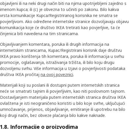
objavljeni ili na neki drugi način biti na njima upotrijebljeni zajedno s
imenom kupca; ili (c) je obvezna to učiniti po zakonu. Bilo kakva
vrsta komunikacije Kupca/Registriranog korisnika ne smatra se
povjerljivom. Ako određene internetske stranice dozvoljavaju objavu
komunikacija koje će društvo IKEA tretirati kao povjerljive, ta će
činjenica biti navedena na tim stranicama.
Objavljivanjem komentara, poruka ili drugih informacija na
internetskim stranicama, Kupac/Registrirani korisnik daje društvu
IKEA pravo korištenja tih komentara, poruka ili informacija u svrhu
promocije, oglašavanja, istraživanja tržišta, ili bilo koju drugu
dozvoljenu svrhu. Više informacija u Izjavi o povjerljivosti podataka
društva IKEA pročitaj
na ovoj poveznici
.
Materijali koji su poslani ili dostupni putem internetskih stranica
neće se smatrati tajnim ili povjerljivim, kao niti poslovnom tajnom.
Dostavljanjem materijala putem internetskih stranica društva IKEA
ovlaštena je isti neograničeno koristiti u bilo koje svrhe, uključujući
umnožavanje, prijenos, objavljivanje, emitiranje ili upotrebu na bilo
koji drugi način, bez obveze plaćanja bilo kakve naknade.
1.8. Informacije o proizvodima