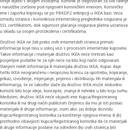
smije dijeliti s drugim osobama. Korisnik je odgovoran za sve radnje
i narudžbe izvršene pod njegovim korisničkim imenom. Korisničko
ime i zaporka kriptiraju se po PBKDF2 enkripciji u IKEA bazi. Veza
između stranice i korisnikova internetskog preglednika osigurana je
SSL certifikatom, dok sigurnost plaćanja osigurava platna ustanova
u skladu sa svojim protokolima i certifikatima.
Društvo IKEA ne želi preko ovih internetskih stranica primati
informacije koje nisu u uskoj vezi s procesom internetske kupovine.
Takve informacije i materijali društvo IKEA neće tretirati kao
povjerljive podatke te za njih neće na bilo koji način odgovarati.
Slanjem nekih informacija ili materijala društvu IKEA, Kupac daje
tvrtki IKEA neograničenu i neopozivu licencu za upotrebu, kopiranje,
prikaz, izvođenje, mijenjanje, prijenos i distribuciju tih materijala ili
informacija, te se također slaže da društvo IKEA može slobodno
koristiti bilo koje ideje, koncepte, znanja ili tehnike u bilo koju svrhu.
Međutim, društvo IKEA neće objaviti ime Kupca/Registriranog
korisnika ili na drugi način publicirati činjenicu da mu je isti poslao
materijale ili druge informacije, osim ako: (a) dobije dozvolu
Kupca/Registriranog korisnika za korištenje njegova imena; ili (b)
prethodno obavijesti Kupca/Registriranog korisnika da će materijali
ili druge informacije poslane na određeni dio ovih stranica biti