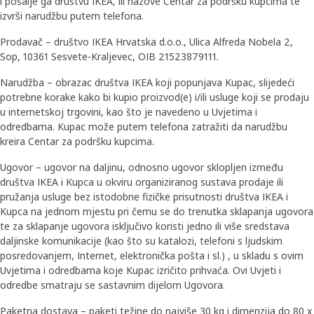
i pošalje ga društvu IKEA, ili nazove Centar za podršku kupcima te
izvrši narudžbu putem telefona.
Prodavač – društvo IKEA Hrvatska d.o.o., Ulica Alfreda Nobela 2,
Sop, 10361 Sesvete-Kraljevec, OIB 21523879111.
Narudžba – obrazac društva IKEA koji popunjava Kupac, slijedeći
potrebne korake kako bi kupio proizvod(e) i/ili usluge koji se prodaju
u internetskoj trgovini, kao što je navedeno u Uvjetima i
odredbama. Kupac može putem telefona zatražiti da narudžbu
kreira Centar za podršku kupcima.
Ugovor – ugovor na daljinu, odnosno ugovor sklopljen između
društva IKEA i Kupca u okviru organiziranog sustava prodaje ili
pružanja usluge bez istodobne fizičke prisutnosti društva IKEA i
Kupca na jednom mjestu pri čemu se do trenutka sklapanja ugovora
te za sklapanje ugovora isključivo koristi jedno ili više sredstava
daljinske komunikacije (kao što su katalozi, telefoni s ljudskim
posredovanjem, Internet, elektronička pošta i sl.) , u skladu s ovim
Uvjetima i odredbama koje Kupac izričito prihvaća. Ovi Uvjeti i
odredbe smatraju se sastavnim dijelom Ugovora.
Paketna dostava – paketi težine do najviše 30 kg i dimenzija do 80 x