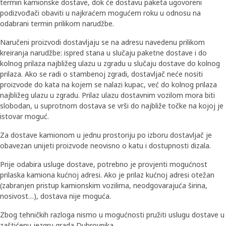
termin kamionske dostave, dok će dostavu paketa ugovoreni
podizvođači obaviti u najkraćem mogućem roku u odnosu na
odabrani termin prilikom narudžbe.
Naručeni proizvodi dostavljaju se na adresu navedenu prilikom
kreiranja narudžbe: ispred stana u slučaju paketne dostave i do
kolnog prilaza najbližeg ulazu u zgradu u slučaju dostave do kolnog
prilaza. Ako se radi o stambenoj zgradi, dostavljač neće nositi
proizvode do kata na kojem se nalazi kupac, već do kolnog prilaza
najbližeg ulazu u zgradu. Prilaz ulazu dostavnim vozilom mora biti
slobodan, u suprotnom dostava se vrši do najbliže točke na kojoj je
istovar moguć.
Za dostave kamionom u jednu prostoriju po izboru dostavljač je
obavezan unijeti proizvode neovisno o katu i dostupnosti dizala.
Prije odabira usluge dostave, potrebno je provjeriti mogućnost
prilaska kamiona kućnoj adresi. Ako je prilaz kućnoj adresi otežan
(zabranjen pristup kamionskim vozilima, neodgovarajuća širina,
nosivost…), dostava nije moguća.
Zbog tehničkih razloga nismo u mogućnosti pružiti uslugu dostave u
zaštićenu jezgru grada Dubrovnika.