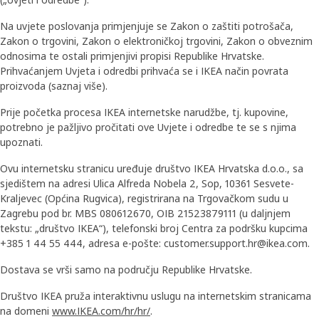
Na uvjete poslovanja primjenjuje se Zakon o zaštiti potrošača,
Zakon o trgovini, Zakon o elektroničkoj trgovini, Zakon o obveznim
odnosima te ostali primjenjivi propisi Republike Hrvatske.
Prihvaćanjem Uvjeta i odredbi prihvaća se i IKEA način povrata
proizvoda (saznaj više).
Prije početka procesa IKEA internetske narudžbe, tj. kupovine,
potrebno je pažljivo pročitati ove Uvjete i odredbe te se s njima
upoznati.
Ovu internetsku stranicu uređuje društvo IKEA Hrvatska d.o.o., sa
sjedištem na adresi Ulica Alfreda Nobela 2, Sop, 10361 Sesvete-
Kraljevec (Općina Rugvica), registrirana na Trgovačkom sudu u
Zagrebu pod br. MBS 080612670, OIB 21523879111 (u daljnjem
tekstu: „društvo IKEA“), telefonski broj Centra za podršku kupcima
+385 1 44 55 444, adresa e-pošte: customer.support.hr@ikea.com.
Dostava se vrši samo na području Republike Hrvatske.
Društvo IKEA pruža interaktivnu uslugu na internetskim stranicama
na domeni
www.IKEA.com/hr/hr/
.