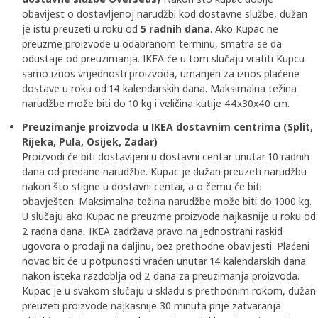
obavijest o dostavljenoj narudžbi kod dostavne službe, dužan
je istu preuzeti u roku od
5 radnih dana
. Ako Kupac ne
preuzme proizvode u odabranom terminu, smatra se da
odustaje od preuzimanja. IKEA će u tom slučaju vratiti Kupcu
samo iznos vrijednosti proizvoda, umanjen za iznos plaćene
dostave u roku od 14 kalendarskih dana. Maksimalna težina
narudžbe može biti do 10 kg i veličina kutije 44x30x40 cm.
Preuzimanje proizvoda u IKEA dostavnim centrima (Split,
Rijeka, Pula, Osijek, Zadar)
Proizvodi će biti dostavljeni u dostavni centar unutar 10 radnih
dana od predane narudžbe. Kupac je dužan preuzeti narudžbu
nakon što stigne u dostavni centar, a o čemu će biti
obavješten. Maksimalna težina narudžbe može biti do 1000 kg.
U slučaju ako Kupac ne preuzme proizvode najkasnije u roku od
2 radna dana, IKEA zadržava pravo na jednostrani raskid
ugovora o prodaji na daljinu, bez prethodne obavijesti. Plaćeni
novac bit će u potpunosti vraćen unutar 14 kalendarskih dana
nakon isteka razdoblja od 2 dana za preuzimanja proizvoda.
Kupac je u svakom slučaju u skladu s prethodnim rokom, dužan
preuzeti proizvode najkasnije 30 minuta prije zatvaranja