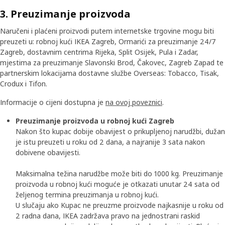
3. Preuzimanje proizvoda
Naručeni i plaćeni proizvodi putem internetske trgovine mogu biti
preuzeti u: robnoj kući IKEA Zagreb, Ormarići za preuzimanje 24/7
Zagreb, dostavnim centrima Rijeka, Split Osijek, Pula i Zadar,
mjestima za preuzimanje Slavonski Brod, Čakovec, Zagreb Zapad te
partnerskim lokacijama dostavne službe Overseas: Tobacco, Tisak,
Crodux i Tifon.
Informacije o cijeni dostupna je
na ovoj poveznici
.
Preuzimanje proizvoda u robnoj kući Zagreb
Nakon što kupac dobije obavijest o prikupljenoj narudžbi, dužan
je istu preuzeti u roku od 2 dana, a najranije 3 sata nakon
dobivene obavijesti.
Maksimalna težina narudžbe može biti do 1000 kg. Preuzimanje
proizvoda u robnoj kući moguće je otkazati unutar 24 sata od
željenog termina preuzimanja u robnoj kući.
U slučaju ako Kupac ne preuzme proizvode najkasnije u roku od
2 radna dana, IKEA zadržava pravo na jednostrani raskid