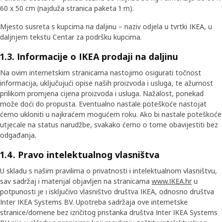
60 x 50 cm (najduža stranica paketa 1 m).
Mjesto susreta s kupcima na daljinu – naziv odjela u tvrtki IKEA, u
daljnjem tekstu Centar za podršku kupcima.
1.3. Informacije o IKEA prodaji na daljinu
Na ovim internetskim stranicama nastojimo osigurati točnost
informacija, uključujući opise naših proizvoda i usluga, te ažurnost
prilikom promjena cijena proizvoda i usluga. Nažalost, ponekad
može doći do propusta. Eventualno nastale poteškoće nastojat
ćemo ukloniti u najkraćem mogućem roku. Ako bi nastale poteškoće
utjecale na status narudžbe, svakako ćemo o tome obavijestiti bez
odgađanja.
1.4. Pravo intelektualnog vlasništva
U skladu s našim pravilima o privatnosti i intelektualnom vlasništvu,
sav sadržaj i materijal objavljen na stranicama
www.IKEA.hr
u
potpunosti je i isključivo vlasništvo društva IKEA, odnosno društva
Inter IKEA Systems BV. Upotreba sadržaja ove internetske
stranice/domene bez izričitog pristanka društva Inter IKEA Systems