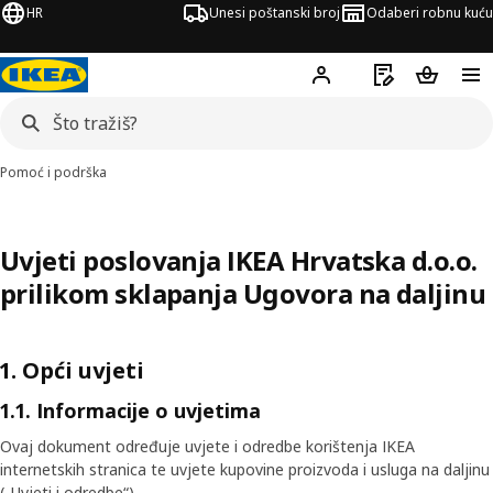
HR
Unesi poštanski broj
Odaberi robnu kuću
Hej!
Prijavi se
Popis za kupov
Košarica
Pomoć i podrška
Uvjeti poslovanja IKEA Hrvatska d.o.o.
prilikom sklapanja Ugovora na daljinu
1. Opći uvjeti
1.1. Informacije o uvjetima
Ovaj dokument određuje uvjete i odredbe korištenja IKEA
internetskih stranica te uvjete kupovine proizvoda i usluga na daljinu
(„Uvjeti i odredbe“).