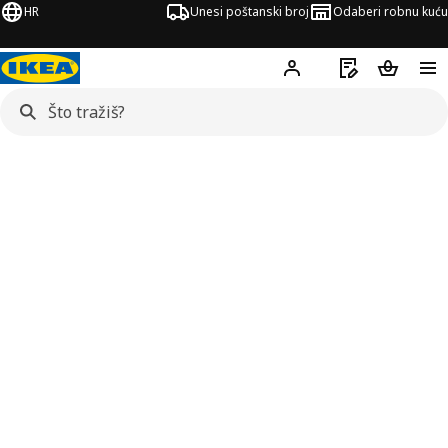
HR
Unesi poštanski broj
Odaberi robnu kuću
Hej!
Prijavi se
Popis za kupov
Košarica