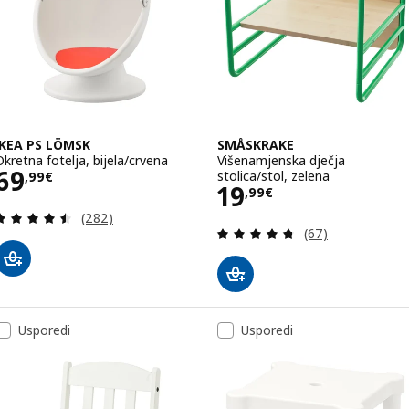
IKEA PS LÖMSK
SMÅSKRAKE
Okretna fotelja, bijela/crvena
Višenamjenska dječja
Cijena 69,99€
69
stolica/stol, zelena
,
99
€
Cijena 19,99€
19
,
99
€
Revizija: 4.5 od 5 zvjezdica. Ukupno recenzija:
(282)
Revizija: 4.7 od 
(67)
Usporedi
Usporedi