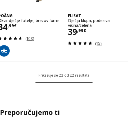
POÄNG
FLISAT
Okvir dječje fotelje, brezov furnir
Dječja klupa, podesiva
Cijena 34,99€
34
visina/zelena
,
99
€
Cijena 39,99€
39
,
99
€
Revizija: 4.6 od 5 zvjezdica. Ukupno recenzija:
(108)
Revizija: 4.8 od 
(15)
Prikazuje se 22 od 22 rezultata
Preporučujemo ti