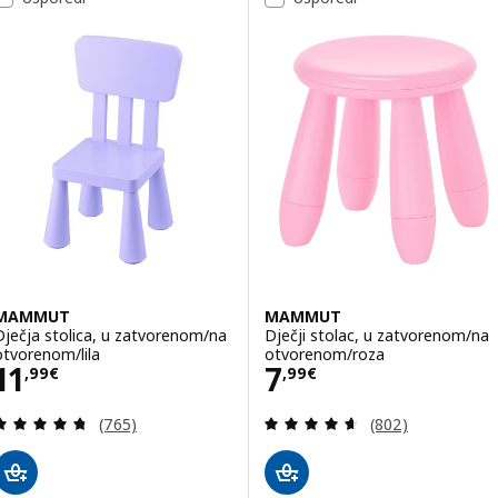
MAMMUT
MAMMUT
Dječja stolica, u zatvorenom/na
Dječji stolac, u zatvorenom/na
otvorenom/lila
otvorenom/roza
Cijena 11,99€
Cijena 7,99€
11
7
,
99
€
,
99
€
Revizija: 4.7 od 5 zvjezdica. Ukupno recenzija:
Revizija: 4.6 od 
(765)
(802)