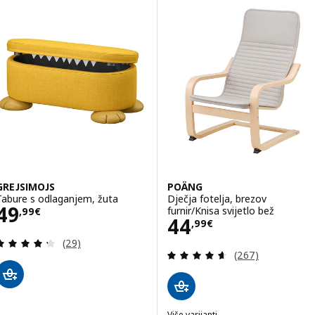
GREJSIMOJS
POÄNG
Tabure s odlaganjem, žuta
Dječja fotelja, brezov
Cijena 49,99€
49
furnir/Knisa svijetlo bež
,
99
€
Cijena 44,99€
44
,
99
€
Revizija: 4.3 od 5 zvjezdica. Ukupno recenzija:
(29)
Revizija: 4.6 od 
(267)
Više varijanti