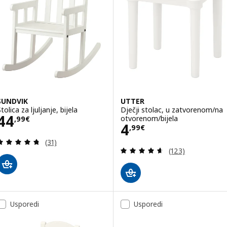
SUNDVIK
UTTER
tolica za ljuljanje, bijela
Dječji stolac, u zatvorenom/na
Cijena 44,99€
44
otvorenom/bijela
,
99
€
Cijena 4,99€
4
,
99
€
Revizija: 4.7 od 5 zvjezdica. Ukupno recenzija:
(31)
Revizija: 4.6 od 
(123)
Usporedi
Usporedi