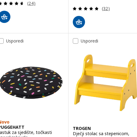
Revizija: 4.6 od 5 zvjezdica. Ukupno recenzija:
(24)
Revizija: 4.8 od 
(32)
Usporedi
Usporedi
Novo
PUGGEHATT
TROGEN
Jastuk za sjedište, točkasti
Dječji stolac sa stepenicom,