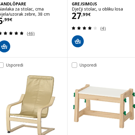
SANDLÖPARE
GREJSIMOJS
Navlaka za stolac, crna
Dječji stolac, u obliku losa
Cijena 27,99€
27
bijela/uzorak zebre, 38 cm
,
99
€
Cijena 5,99€
5
,
99
€
Revizija: 4 od 5 
(4)
Revizija: 4.8 od 5 zvjezdica. Ukupno recenzija:
(46)
Usporedi
Usporedi