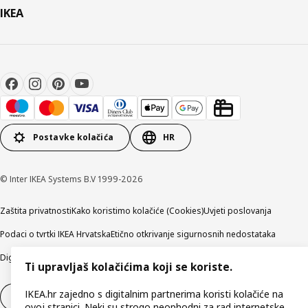
IKEA
Postavke kolačića
HR
© Inter IKEA Systems B.V 1999-2026
Zaštita privatnosti
Kako koristimo kolačiće (Cookies)
Uvjeti poslovanja
Podaci o tvrtki IKEA Hrvatska
Etično otkrivanje sigurnosnih nedostataka
Digitalna pristupačnost
Ti upravljaš kolačićima koji se koriste.
IKEA.hr zajedno s digitalnim partnerima koristi kolačiće na
Jednostrani raskid ugovora
ovoj stranici. Neki su strogo neophodni za rad internetske