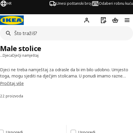
HR
Unesi poštanski broj
Odaberi robnu kuću
Hej!
Prijavi se
Popis za kupov
Košarica
Male stolice
…
Djeca
Dječji namještaj
Djeci ne treba namještaj za odrasle da bi im bilo udobno. Umjesto
toga, mogu sjediti na dječjim stolicama. U ponudi imamo razne
dizajne koji uključuju stolice koje možeš koristiti i u domu i izvan
Pročitaj više
njega. Izdržljive su i lako se čiste, a osim toga su i lagane pa ih se
lako premješta.
22 proizvoda
Sortiraj i filtriraj
Preskoči na rezultate
Popis rezultata
Usporedi
Usporedi