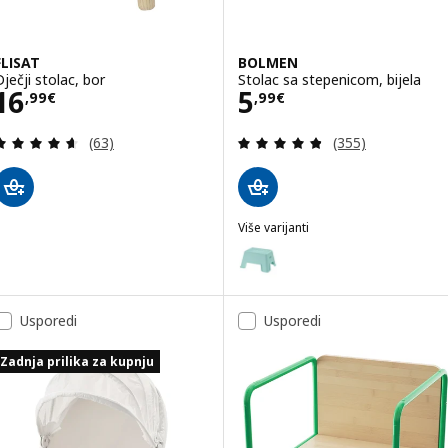
FLISAT
BOLMEN
Dječji stolac, bor
Stolac sa stepenicom, bijela
Cijena 16,99€
Cijena 5,99€
16
5
,
99
€
,
99
€
Revizija: 4.6 od 5 zvjezdica. Ukupno recenzija:
Revizija: 4.8 od 
(63)
(355)
Više varijanti
BOLMEN
Mogućnost: BOLMEN, Stolac sa s
Usporedi
Usporedi
Zadnja prilika za kupnju