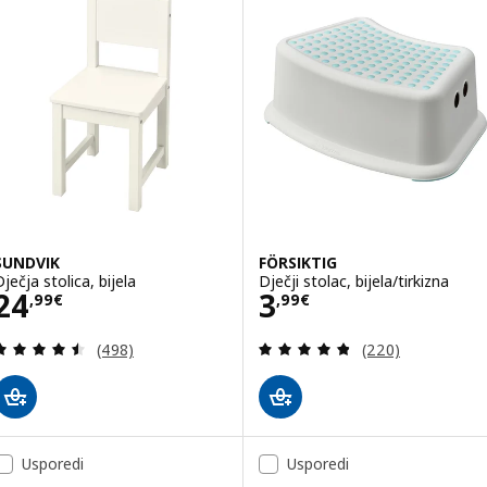
SUNDVIK
FÖRSIKTIG
ječja stolica, bijela
Dječji stolac, bijela/tirkizna
Cijena 24,99€
Cijena 3,99€
24
3
,
99
€
,
99
€
Revizija: 4.5 od 5 zvjezdica. Ukupno recenzija:
Revizija: 4.8 od 
(498)
(220)
Usporedi
Usporedi