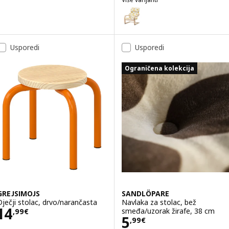
POÄNG
Mogućnost: POÄNG, Dječja fotelj
Mogućnost: POÄNG, Dječja fotelj
Usporedi
Usporedi
Ograničena kolekcija
GREJSIMOJS
SANDLÖPARE
Dječji stolac, drvo/narančasta
Navlaka za stolac, bež
Cijena 14,99€
14
smeđa/uzorak žirafe, 38 cm
,
99
€
Cijena 5,99€
5
,
99
€