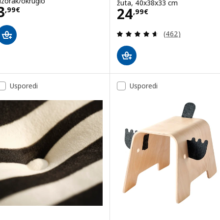
uzorak/okruglo
žuta, 40x38x33 cm
Cijena 3,99€
3
Cijena 24,99€
24
,
99
€
,
99
€
Revizija: 4.6 od 
(462)
Usporedi
Usporedi