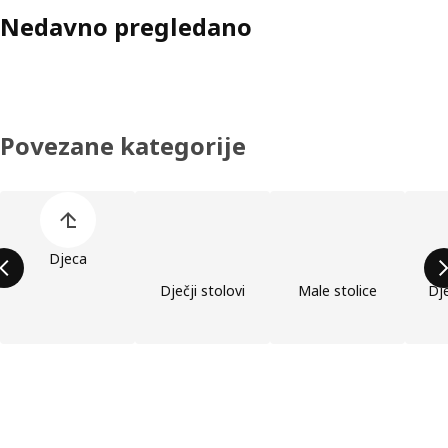
Nedavno pregledano
Povezane kategorije
Preskoči popis kategorija proizvoda
Djeca
Dječji stolovi
Male stolice
Dje