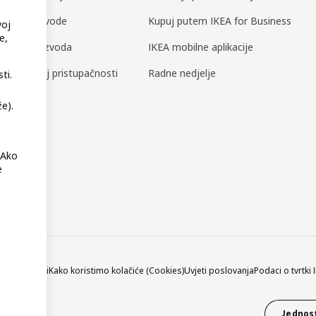
a za proizvode
Kupuj putem IKEA for Business
voj
e,
nost proizvoda
IKEA mobilne aplikacije
o digitalnoj pristupačnosti
Radne nedjelje
ti.
e).
 Ako
e
a privatnosti
Kako koristimo kolačiće (Cookies)
Uvjeti poslovanja
Podaci o tvrtki
Jednost