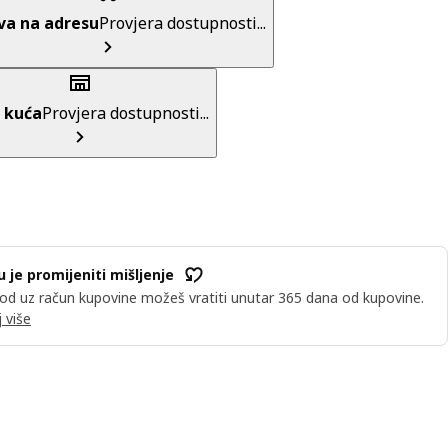
va na adresu
Provjera dostupnosti...
 kuća
Provjera dostupnosti...
u je promijeniti mišljenje
od uz račun kupovine možeš vratiti unutar 365 dana od kupovine.
 više