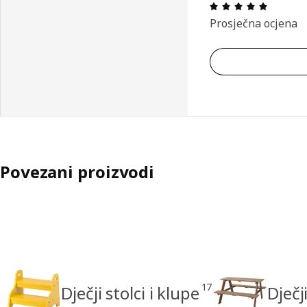
Ocjena i
Prosječna ocjena
Povezani proizvodi
17
Dječji stolci i klupe
Dječj