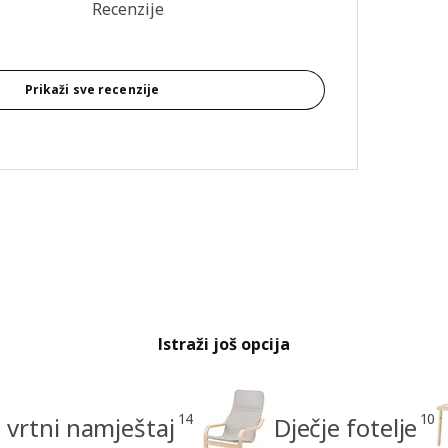
 recenzija: 4.8 od 5 zvjezdica. Ukupno recenzija: 219
Recenzije
Prikaži sve recenzije
Istraži još opcija
14
10
i vrtni namještaj
Dječje fotelje