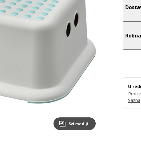
Dosta
Robna
U red
Proizv
Saznaj
Svi mediji