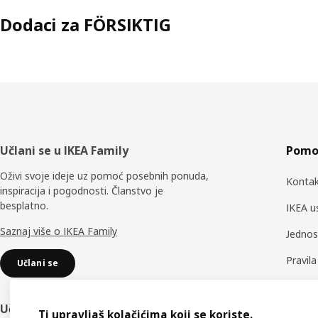
Dodaci za FÖRSIKTIG
Podnožje
Učlani se u IKEA Family
Pomoć
Oživi svoje ideje uz pomoć posebnih ponuda,
Kontak
inspiracija i pogodnosti. Članstvo je
besplatno.
IKEA u
Saznaj više o IKEA Family
Jednos
Pravil
Učlani se
Rezervn
Učlani se u IKEA Business Network
Prati 
Ti upravljaš kolačićima koji se koriste.