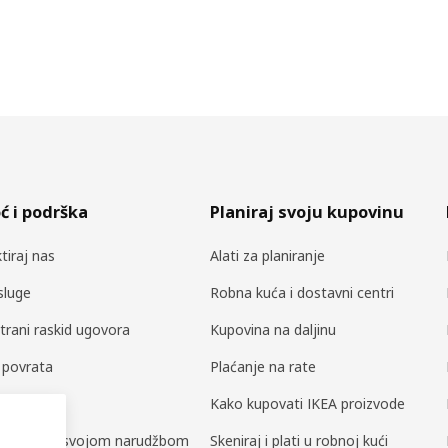
 i podrška
Planiraj svoju kupovinu
tiraj nas
Alati za planiranje
sluge
Robna kuća i dostavni centri
trani raskid ugovora
Kupovina na daljinu
a povrata
Plaćanje na rate
i dijelovi
Kako kupovati IKEA proizvode
ili upravljaj svojom narudžbom
Skeniraj i plati u robnoj kući