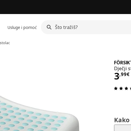
Usluge i pomoć
 stolac
FÖRSIK
Dječji s
Cij
3
,
99
€
Kako 