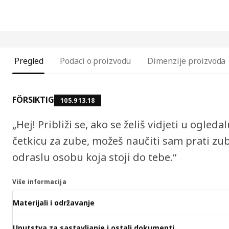
Pregled
Podaci o proizvodu
Dimenzije proizvoda
FÖRSIKTIG
105.913.18
„Hej! Približi se, ako se želiš vidjeti u ogle
četkicu za zube, možeš naučiti sam prati zub
odraslu osobu koja stoji do tebe.“
Više informacija
Materijali i održavanje
Uputstva za sastavljanje i ostali dokumenti