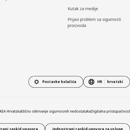
Kutak za medije
Prijavi problem sa sigurnosti
proizvoda
Postavke kolačića
HR
hrvatski
 IKEA Hrvatska
Etično otkrivanje sigurnosnih nedostataka
Digitalna pristupačnost
rani raskid ugovora
Jednostrani raskid ugovora za usluge