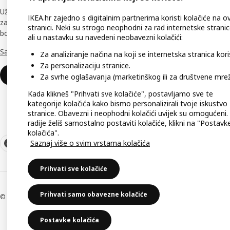
Uživaj u brojnim jedinstvenim pogodnostima
Podršk
IKEA.hr zajedno s digitalnim partnerima koristi kolačiće na o
za koji će ti pomoći učiniti tvoj radni prostor
stranici. Neki su strogo neophodni za rad internetske stranic
boljim.
Dostup
ali u nastavku su navedeni neobavezni kolačići:
Saznaj više o IKEA Business Network
Izjava 
Za analiziranje načina na koji se internetska stranica koris
Za personalizaciju stranice.
Učlani se
Za svrhe oglašavanja (marketinškog ili za društvene mrež
Kada klikneš "Prihvati sve kolačiće", postavljamo sve te
kategorije kolačića kako bismo personalizirali tvoje iskustvo
stranice. Obavezni i neophodni kolačići uvijek su omogućeni.
radije želiš samostalno postaviti kolačiće, klikni na "Postavk
kolačića".
Saznaj više o svim vrstama kolačića
Prihvati sve kolačiće
Prihvati samo obavezne kolačiće
© Inter IKEA Systems B.V 1999-2026
Zaštit
Postavke kolačića