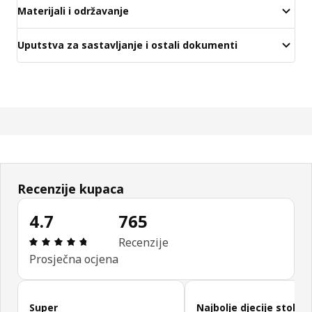
Materijali i održavanje
Uputstva za sastavljanje i ostali dokumenti
Recenzije kupaca
4.7
765
Ocjena i recenzija: 4.7 od 5 zvjezdica. Ukupno rec
Recenzije
Prosječna ocjena
Preskoči recenzije kupaca
Super
Najbolje djecije stolice