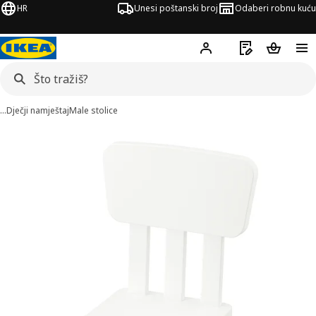
HR
Unesi poštanski broj
Odaberi robnu kuću
Hej!
Prijavi se
Popis za kupov
Košarica
…
Dječji namještaj
Male stolice
MAMMUT slika
či slike