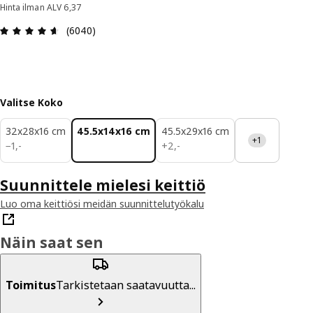
Hinta ilman ALV 6,37
: 4.6 / 5 tähteä. Arvostelut yhteensä: 6040
(6040)
Valitse Koko
32x28x16 cm
45.5x14x16 cm
45.5x29x16 cm
+1
1,-
2,-
−
1
,
-
+
2
,
-
Suunnittele mielesi keittiö
Luo oma keittiösi meidän suunnittelutyökalu
Näin saat sen
Toimitus
Tarkistetaan saatavuutta...