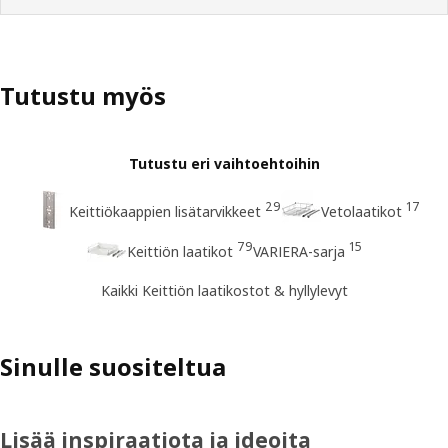
Tutustu myös
Tutustu eri vaihtoehtoihin
29
17
Keittiökaappien lisätarvikkeet
Vetolaatikot
79
15
Keittiön laatikot
VARIERA-sarja
Kaikki Keittiön laatikostot & hyllylevyt
Sinulle suositeltua
Lisää inspiraatiota ja ideoita