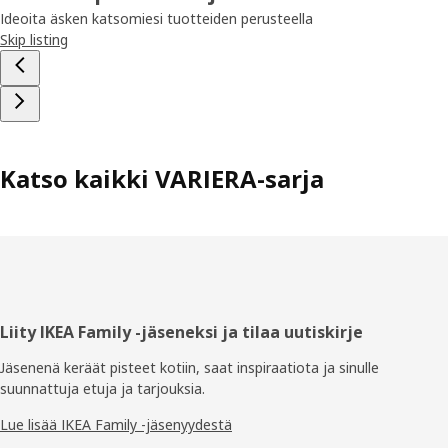
Ideoita äsken katsomiesi tuotteiden perusteella
Skip listing
Katso kaikki VARIERA-sarja
Alatunniste
Liity IKEA Family -jäseneksi ja tilaa uutiskirje
Jäsenenä keräät pisteet kotiin, saat inspiraatiota ja sinulle
suunnattuja etuja ja tarjouksia.​
Lue lisää IKEA Family -jäsenyydestä