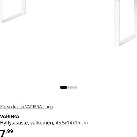
Katso kaikki VARIERA-sarja
VARIERA
Hyllysisuste, valkoinen,
45.5x14x16 cm
Hinta 7,99
7
,
99