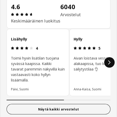
4.6
6040
: 4.6 / 5 tähteä. Arvostelut yhteensä: 6040
Arvostelut
Keskimääräinen luokitus
Ohita asiakasarvostelut
Lisähylly
Hylly
: 4 / 5 tähteä.
: 5 / 5 tähte
4
5
Toimii hyvin lisätilan tuojana
Aivan loistava vessan
syvässä kaapissa. Kaikki
alakaapissa, tuo katevästi
tavarat paremmin näkyvillä kuin
säilytystilaa 👌
vastaavasti koko hyllyn
lisäämällä.
Päivi, Suomi
Anna-Kaisa, Suomi
Näytä kaikki arvostelut