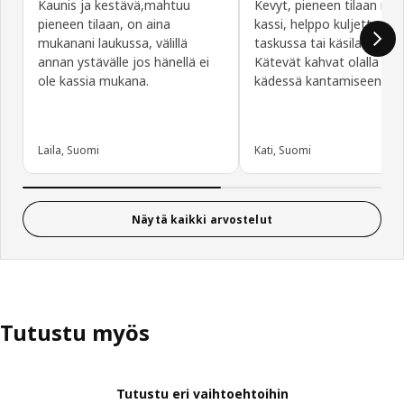
Kaunis ja kestävä,mahtuu
Kevyt, pieneen tilaan me
pieneen tilaan, on aina
kassi, helppo kuljettaa 
mukanani laukussa, välillä
taskussa tai käsilaukussa
annan ystävälle jos hänellä ei
Kätevät kahvat olalla tai
ole kassia mukana.
kädessä kantamiseen.
Laila, Suomi
Kati, Suomi
Näytä kaikki arvostelut
Tutustu myös
Tutustu eri vaihtoehtoihin