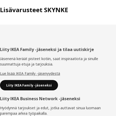
Lisävarusteet SKYNKE
Alatunniste
Liity IKEA Family -jäseneksi ja tilaa uutiskirje
Jäsenenä keräät pisteet kotiin, saat inspiraatiota ja sinulle
suunnattuja etuja ja tarjouksia.​
Lue lisää IKEA Family -jäsenyydestä
Liity IKEA Family -jäseneksi
Liity IKEA Business Network -jäseneksi
Hyödynnä tarjoukset ja edut, jotka auttavat sinua luomaan
parempaa arkea työpaikalla.