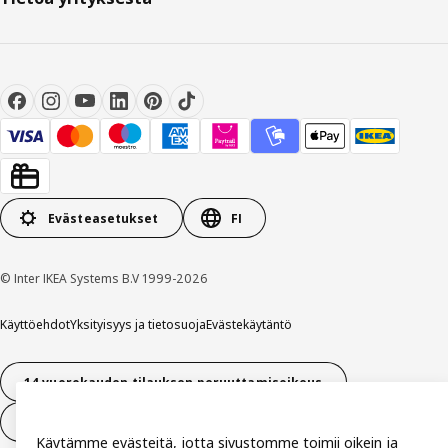
Evästeasetukset
FI
© Inter IKEA Systems B.V 1999-2026
Käyttöehdot
Yksityisyys ja tietosuoja
Evästekäytäntö
14 vuorokauden tilauksen peruuttamisoikeus
Peru sopimus (palvelut)
Käytämme evästeitä, jotta sivustomme toimii oikein ja