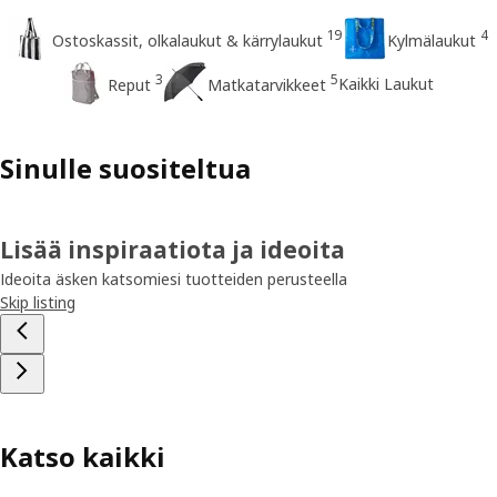
19
4
Ostoskassit, olkalaukut & kärrylaukut
Kylmälaukut
3
5
Kaikki Laukut
Reput
Matkatarvikkeet
Sinulle suositeltua
Lisää inspiraatiota ja ideoita
Ideoita äsken katsomiesi tuotteiden perusteella
Skip listing
Katso kaikki