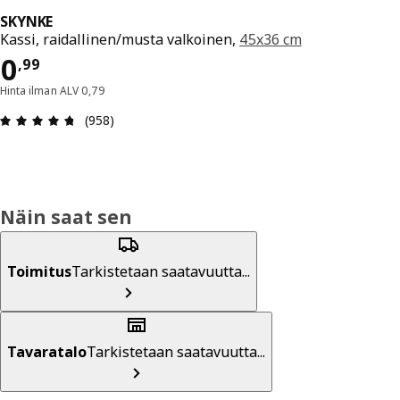
SKYNKE
Kassi, raidallinen/musta valkoinen,
45x36 cm
Hinta 0,99
0
,
99
Hinta ilman ALV 0,79
: 4.7 / 5 tähteä. Arvostelut yhteensä: 958
(958)
Näin saat sen
Toimitus
Tarkistetaan saatavuutta...
Tavaratalo
Tarkistetaan saatavuutta...