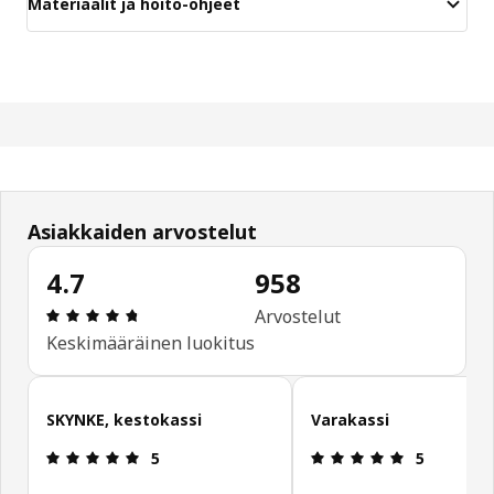
Materiaalit ja hoito-ohjeet
Asiakkaiden arvostelut
4.7
958
: 4.7 / 5 tähteä. Arvostelut yhteensä: 958
Arvostelut
Keskimääräinen luokitus
Ohita asiakasarvostelut
SKYNKE, kestokassi
Varakassi
: 5 / 5 tähteä.
: 5 / 5 tähte
5
5