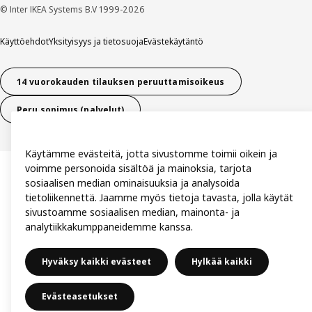
© Inter IKEA Systems B.V 1999-2026
Käyttöehdot
Yksityisyys ja tietosuoja
Evästekäytäntö
14 vuorokauden tilauksen peruuttamisoikeus
Peru sopimus (palvelut)
Käytämme evästeitä, jotta sivustomme toimii oikein ja
voimme personoida sisältöä ja mainoksia, tarjota
sosiaalisen median ominaisuuksia ja analysoida
tietoliikennettä. Jaamme myös tietoja tavasta, jolla käytät
sivustoamme sosiaalisen median, mainonta- ja
analytiikkakumppaneidemme kanssa.
Hyväksy kaikki evästeet
Hylkää kaikki
Evästeasetukset