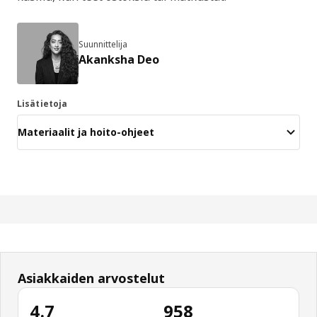
Suunnittelija
Akanksha Deo
Lisätietoja
Materiaalit ja hoito-ohjeet
Asiakkaiden arvostelut
4.7
958