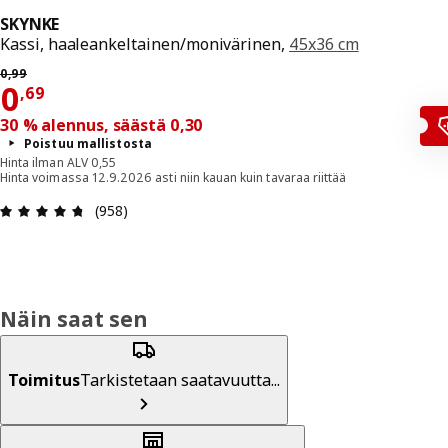
SKYNKE
Kassi, haaleankeltainen/monivärinen,
45x36 cm
Aiempi hinta 0,99
0
,
99
Hinta 0,69
0
,
69
30 % alennus, säästä 0,30
Poistuu mallistosta
Hinta ilman ALV 0,55
Hinta voimassa 12.9.2026 asti niin kauan kuin tavaraa riittää
: 4.7 / 5 tähteä. Arvostelut yhteensä: 958
(958)
Näin saat sen
Toimitus
Tarkistetaan saatavuutta...