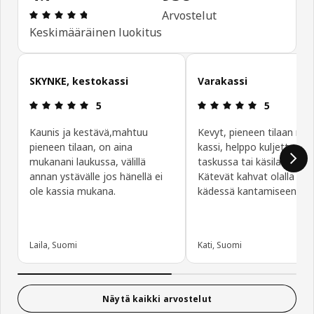
: 4.7 / 5 tähteä. Arvostelut yhteensä: 958
Arvostelut
Keskimääräinen luokitus
Ohita asiakasarvostelut
SKYNKE, kestokassi
Varakassi
: 5 / 5 tähteä.
: 5 / 5 tähte
5
5
Kaunis ja kestävä,mahtuu
Kevyt, pieneen tilaan me
pieneen tilaan, on aina
kassi, helppo kuljettaa 
mukanani laukussa, välillä
taskussa tai käsilaukussa
annan ystävälle jos hänellä ei
Kätevät kahvat olalla tai
ole kassia mukana.
kädessä kantamiseen.
Laila, Suomi
Kati, Suomi
Näytä kaikki arvostelut