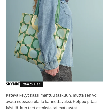
SKYNKE
206.247.85
Kätevä kevyt kassi mahtuu taskuun, mutta sen voi
avata nopeasti olalla kannettavaksi. Helppo pitää
käsillä, kun teet ostoksia tai matkustat.