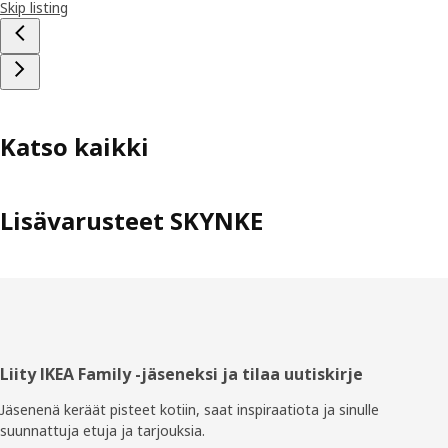
Skip listing
Katso kaikki
Lisävarusteet SKYNKE
Alatunniste
Liity IKEA Family -jäseneksi ja tilaa uutiskirje
Jäsenenä keräät pisteet kotiin, saat inspiraatiota ja sinulle
suunnattuja etuja ja tarjouksia.​