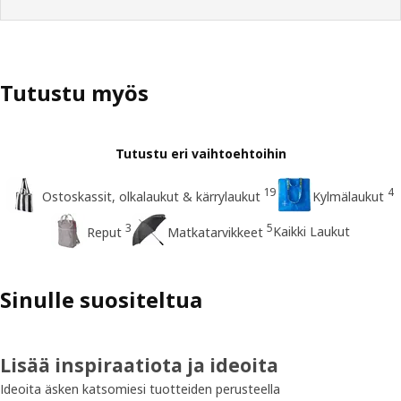
Tutustu myös
Tutustu eri vaihtoehtoihin
19
4
Ostoskassit, olkalaukut & kärrylaukut
Kylmälaukut
3
5
Kaikki Laukut
Reput
Matkatarvikkeet
Sinulle suositeltua
Lisää inspiraatiota ja ideoita
Ideoita äsken katsomiesi tuotteiden perusteella