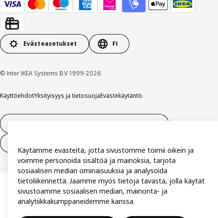
Evästeasetukset
FI
© Inter IKEA Systems B.V 1999-2026
Käyttöehdot
Yksityisyys ja tietosuoja
Evästekäytäntö
14 vuorokauden tilauksen peruuttamisoikeus
Peru sopimus (palvelut)
Käytämme evästeitä, jotta sivustomme toimii oikein ja
voimme personoida sisältöä ja mainoksia, tarjota
sosiaalisen median ominaisuuksia ja analysoida
tietoliikennettä. Jaamme myös tietoja tavasta, jolla käytät
sivustoamme sosiaalisen median, mainonta- ja
analytiikkakumppaneidemme kanssa.