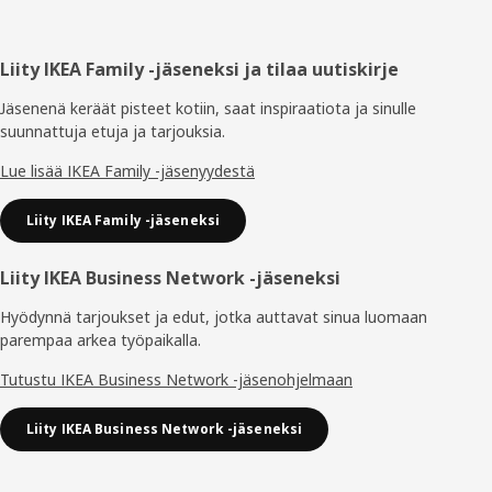
Alatunniste
Liity IKEA Family -jäseneksi ja tilaa uutiskirje
Jäsenenä keräät pisteet kotiin, saat inspiraatiota ja sinulle
suunnattuja etuja ja tarjouksia.​
Lue lisää IKEA Family -jäsenyydestä
Liity IKEA Family -jäseneksi
Liity IKEA Business Network -jäseneksi
Hyödynnä tarjoukset ja edut, jotka auttavat sinua luomaan
parempaa arkea työpaikalla.
Tutustu IKEA Business Network -jäsenohjelmaan
Liity IKEA Business Network -jäseneksi