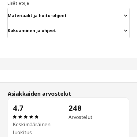
Lisätietoja
Materiaalit ja hoito-ohjeet
Kokoaminen ja ohjeet
Asiakkaiden arvostelut
4.7
248
: 4.7 / 5 tähteä. Arvostelut yhteensä: 248
Arvostelut
Keskimääräinen
luokitus