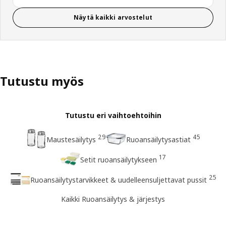
Näytä kaikki arvostelut
Tutustu myös
Tutustu eri vaihtoehtoihin
29
45
Maustesäilytys
Ruoansäilytysastiat
17
Setit ruoansäilytykseen
25
Ruoansäilytystarvikkeet & uudelleensuljettavat pussit
Kaikki Ruoansäilytys & järjestys