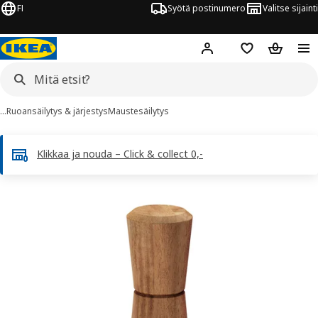
FI
Syötä postinumero
Valitse sijainti
Hej!
Kirjaudu sisään
Suosikit
Ostoskor
…
Ruoansäilytys & järjestys
Maustesäilytys
Klikkaa ja nouda – Click & collect 0,-
INTRESSANT kuvaa
 kuvat