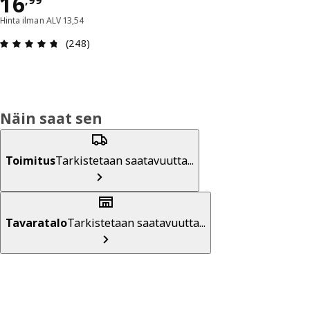
Hinta 16,99
16
,
99
Hinta ilman ALV 13,54
: 4.7 / 5 tähteä. Arvostelut yhteensä: 248
(248)
Näin saat sen
Toimitus
Tarkistetaan saatavuutta...
Tavaratalo
Tarkistetaan saatavuutta...