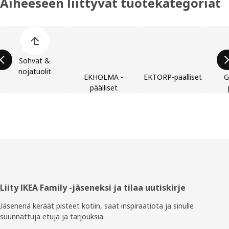
Aiheeseen liittyvät tuotekategoriat
Ohita lista
Sohvat &
nojatuolit
EKHOLMA -
EKTORP-päälliset
G
päälliset
Alatunniste
Liity IKEA Family -jäseneksi ja tilaa uutiskirje
Jäsenenä keräät pisteet kotiin, saat inspiraatiota ja sinulle
suunnattuja etuja ja tarjouksia.​