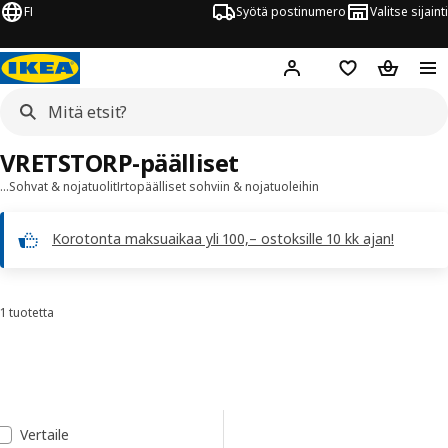
FI
Syötä postinumero
Valitse sijainti
Hej!
Kirjaudu sisään
Suosikit
Ostoskor
VRETSTORP-päälliset
…
Sohvat & nojatuolit
Irtopäälliset sohviin & nojatuoleihin
Korotonta maksuaikaa yli 100,– ostoksille 10 kk ajan!
1 tuotetta
Lajittele ja suodata
Siirry tuloksiin
Tulosluettelo
Vertaile