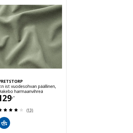
VRETSTORP
3:n ist vuodesohvan päällinen,
Hakebo harmaanvihreä
Hinta 129,-
129
,-
Arvio: 3.8 / 5 tähteä. Arvostelut yhteensä:
(13)