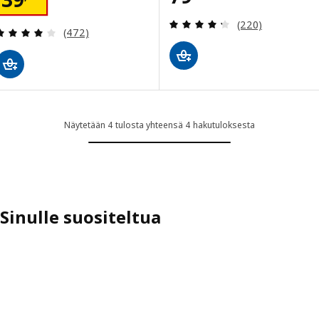
Arvio: 4.3 / 5 tä
(220)
Arvio: 4.1 / 5 tähteä. Arvostelut yhteensä:
(472)
Näytetään 4 tulosta yhteensä 4 hakutuloksesta
Sinulle suositeltua