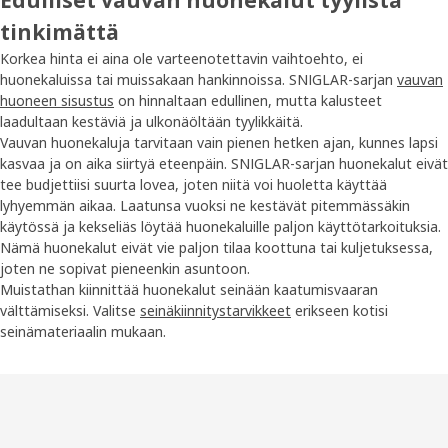
tinkimättä
Korkea hinta ei aina ole varteenotettavin vaihtoehto, ei
huonekaluissa tai muissakaan hankinnoissa. SNIGLAR-sarjan
vauvan
huoneen sisustus
on hinnaltaan edullinen, mutta kalusteet
laadultaan kestäviä ja ulkonäöltään tyylikkäitä.
Vauvan huonekaluja tarvitaan vain pienen hetken ajan, kunnes lapsi
kasvaa ja on aika siirtyä eteenpäin. SNIGLAR-sarjan huonekalut eivät
tee budjettiisi suurta lovea, joten niitä voi huoletta käyttää
lyhyemmän aikaa. Laatunsa vuoksi ne kestävät pitemmässäkin
käytössä ja kekseliäs löytää huonekaluille paljon käyttötarkoituksia.
Nämä huonekalut eivät vie paljon tilaa koottuna tai kuljetuksessa,
joten ne sopivat pieneenkin asuntoon.
Muistathan kiinnittää huonekalut seinään kaatumisvaaran
välttämiseksi. Valitse
seinäkiinnitystarvikkeet
erikseen kotisi
seinämateriaalin mukaan.