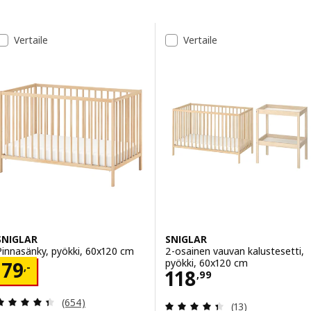
Siirry tuloksiin
Tulosluettelo
Vertaile
Vertaile
SNIGLAR
SNIGLAR
Pinnasänky, pyökki, 60x120 cm
2-osainen vauvan kalustesetti,
pyökki, 60x120 cm
Hinta 79,-
79
,-
Hinta 118,99
118
,
99
Arvio: 4.4 / 5 tähteä. Arvostelut yhteensä:
(654)
Arvio: 4.4 / 5 tä
(13)