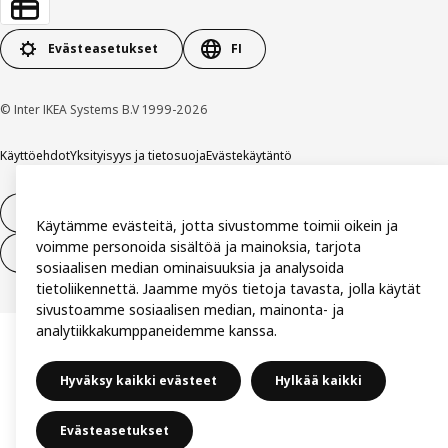
Evästeasetukset
FI
© Inter IKEA Systems B.V 1999-2026
Käyttöehdot
Yksityisyys ja tietosuoja
Evästekäytäntö
14 vuorokauden tilauksen peruuttamisoikeus
Käytämme evästeitä, jotta sivustomme toimii oikein ja
voimme personoida sisältöä ja mainoksia, tarjota
Peru sopimus (palvelut)
sosiaalisen median ominaisuuksia ja analysoida
tietoliikennettä. Jaamme myös tietoja tavasta, jolla käytät
sivustoamme sosiaalisen median, mainonta- ja
analytiikkakumppaneidemme kanssa.
Hyväksy kaikki evästeet
Hylkää kaikki
Evästeasetukset