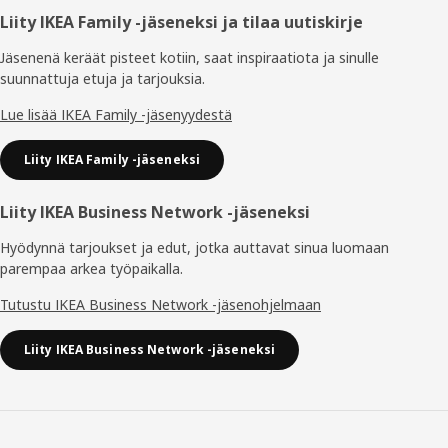
Alatunniste
Liity IKEA Family -jäseneksi ja tilaa uutiskirje
Jäsenenä keräät pisteet kotiin, saat inspiraatiota ja sinulle
suunnattuja etuja ja tarjouksia.​
Lue lisää IKEA Family -jäsenyydestä
Liity IKEA Family -jäseneksi
Liity IKEA Business Network -jäseneksi
Hyödynnä tarjoukset ja edut, jotka auttavat sinua luomaan
parempaa arkea työpaikalla.
Tutustu IKEA Business Network -jäsenohjelmaan
Liity IKEA Business Network -jäseneksi