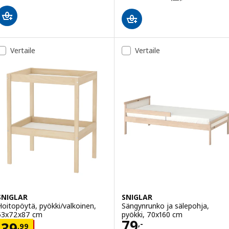
Vertaile
Vertaile
SNIGLAR
SNIGLAR
Hoitopöytä, pyökki/valkoinen,
Sängynrunko ja sälepohja,
53x72x87 cm
pyökki, 70x160 cm
Hinta 79,-
79
Hinta 39,99
,-
39
,
99