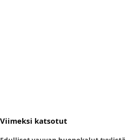
Viimeksi katsotut
Edulliset vauvan huonekalut tyylistä