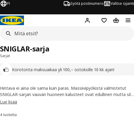
FI
Syötä postinumero
Valitse sijainti
Hej!
Kirjaudu sisään
Suosikit
Ostoskor
SNIGLAR-sarja
Sarjat
Korotonta maksuaikaa yli 100,– ostoksille 10 kk ajan!
Hintava ei aina ole sama kuin paras. Massiivipyökistä valmistetut
SNIGLAR-sarjan vauvan huoneen kalusteet ovat edullinen mutta silti
klassisen tyylikäs vaihtoehto lastenhuoneeseen.
Lue lisää
4 tuotetta
Lajittele ja suodata