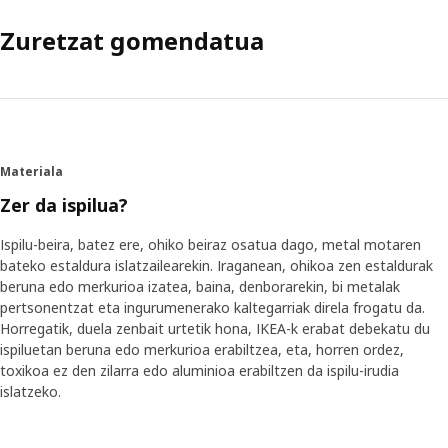
Zuretzat gomendatua
Materiala
Zer da ispilua?
Ispilu-beira, batez ere, ohiko beiraz osatua dago, metal motaren
bateko estaldura islatzailearekin. Iraganean, ohikoa zen estaldurak
beruna edo merkurioa izatea, baina, denborarekin, bi metalak
pertsonentzat eta ingurumenerako kaltegarriak direla frogatu da.
Horregatik, duela zenbait urtetik hona, IKEA-k erabat debekatu du
ispiluetan beruna edo merkurioa erabiltzea, eta, horren ordez,
toxikoa ez den zilarra edo aluminioa erabiltzen da ispilu-irudia
islatzeko.