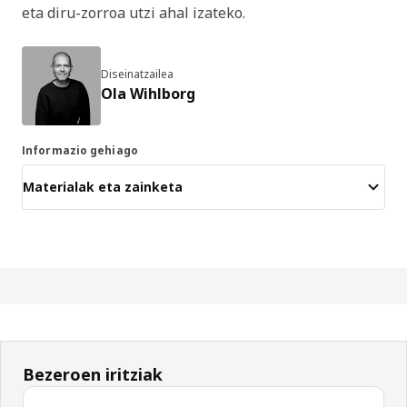
eta diru-zorroa utzi ahal izateko.
Diseinatzailea
Ola Wihlborg
Informazio gehiago
Materialak eta zainketa
Bezeroen iritziak