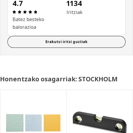
4.7
1134
Aipamena: 4.7 / 5 izar. Berrikuspen osoak: 1134
Iritziak
Batez besteko
balorazioa
Erakutsi iritzi guztiak
Honentzako osagarriak: STOCKHOLM