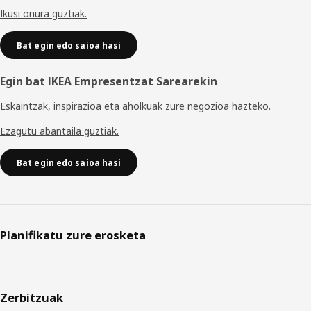
Ikusi onura guztiak.
Bat egin edo saioa hasi
Egin bat IKEA Empresentzat Sarearekin
Eskaintzak, inspirazioa eta aholkuak zure negozioa hazteko.
Ezagutu abantaila guztiak.
Bat egin edo saioa hasi
Planifikatu zure erosketa
Zerbitzuak