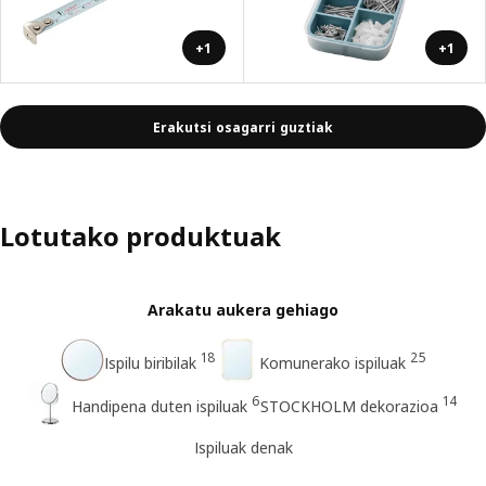
+1
+1
Erakutsi osagarri guztiak
Lotutako produktuak
Arakatu aukera gehiago
18
25
Ispilu biribilak
Komunerako ispiluak
6
14
Handipena duten ispiluak
STOCKHOLM dekorazioa
Ispiluak denak