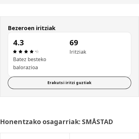
Bezeroen iritziak
4.3
69
Aipamena: 4.3 / 5 izar. Berrikuspen osoak: 69
Iritziak
Batez besteko
balorazioa
Erakutsi iritzi guztiak
Honentzako osagarriak: SMÅSTAD