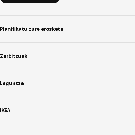
Planifikatu zure erosketa
Zerbitzuak
Laguntza
IKEA