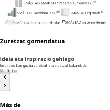
26
SMÅSTAD ateak eta tiraderen aurrealdeak
85
6
SMÅSTAD konbinazioak
SMÅSTAD egiturak
17
SMÅSTAD sistema denak
SMÅSTAD barruko burdinkiak
Zuretzat gomendatua
Ideia eta inspirazio gehiago
Inspirazio hau guztia zuretzat eta zuretzat bakarrik da.
Skip listing
Más de