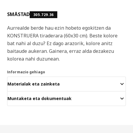
SMÅSTAD
305.729.36
Aurrealde berde hau ezin hobeto egokitzen da
KONSTRUERA tiraderara (60x30 cm). Beste kolore
bat nahi al duzu? Ez dago arazorik, kolore anitz
baitaude aukeran. Gainera, erraz alda dezakezu
kolorea nahi duzunean.
Informazio gehiago
Materialak eta zainketa
Muntaketa eta dokumentuak