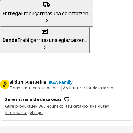
Entrega
Erabilgarritasuna egiaztatzen...
Denda
Erabilgarritasuna egiaztatzen...
Bildu 1 puntuekin.
IKEA Family
Doan sartu edo saioa hasi
|
Arakatu zer lor dezakezun
Zure iritzia alda dezakezu
Gure produktuek 365 eguneko itzulketa-politika dute*.
Informazio gehiago