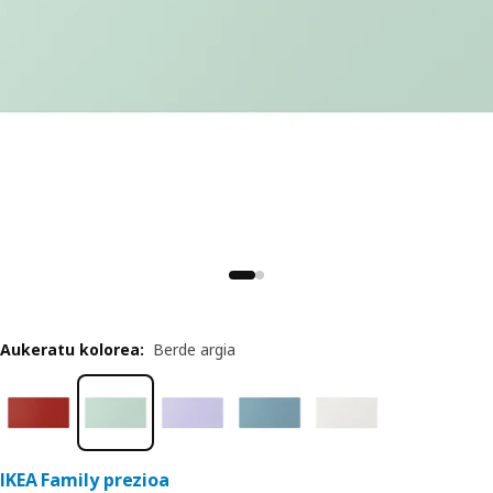
Aukeratu kolorea
:
Berde argia
IKEA Family prezioa