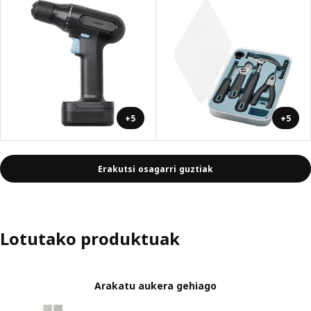
+5
+5
Erakutsi osagarri guztiak
Lotutako produktuak
Arakatu aukera gehiago