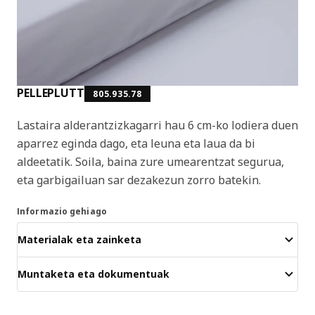
PELLEPLUTT
805.935.78
Lastaira alderantzizkagarri hau 6 cm-ko lodiera duen
aparrez eginda dago, eta leuna eta laua da bi
aldeetatik. Soila, baina zure umearentzat segurua,
eta garbigailuan sar dezakezun zorro batekin.
Informazio gehiago
Materialak eta zainketa
Muntaketa eta dokumentuak