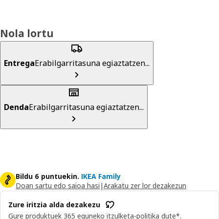
Nola lortu
Entrega
Erabilgarritasuna egiaztatzen...
Denda
Erabilgarritasuna egiaztatzen...
Bildu 6 puntuekin.
IKEA Family
Doan sartu edo saioa hasi
|
Arakatu zer lor dezakezun
Zure iritzia alda dezakezu
Gure produktuek 365 eguneko itzulketa-politika dute*.