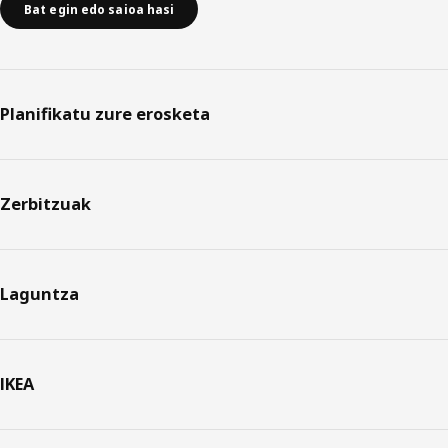
Bat egin edo saioa hasi
Planifikatu zure erosketa
Zerbitzuak
Laguntza
IKEA