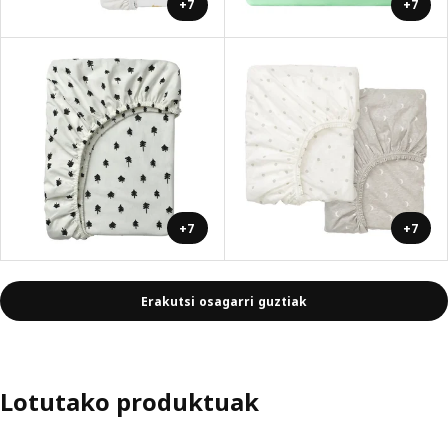
+7
+7
+7
+7
Erakutsi osagarri guztiak
Lotutako produktuak