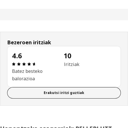
Bezeroen iritziak
4.6
10
Aipamena: 4.6 / 5 izar. Berrikuspen osoak: 10
Iritziak
Batez besteko
balorazioa
Erakutsi iritzi guztiak