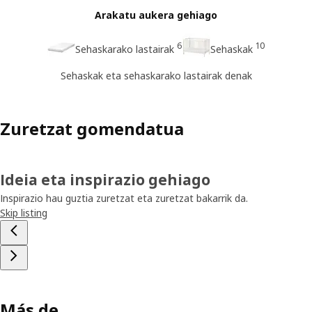
Arakatu aukera gehiago
6
10
Sehaskarako lastairak
Sehaskak
Sehaskak eta sehaskarako lastairak denak
Zuretzat gomendatua
Ideia eta inspirazio gehiago
Inspirazio hau guztia zuretzat eta zuretzat bakarrik da.
Skip listing
Más de