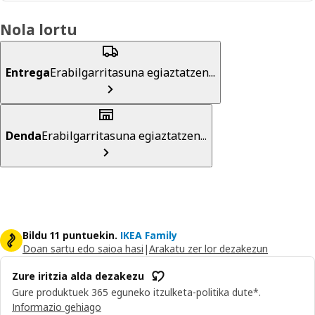
Nola lortu
Entrega
Erabilgarritasuna egiaztatzen...
Denda
Erabilgarritasuna egiaztatzen...
Bildu 11 puntuekin.
IKEA Family
Doan sartu edo saioa hasi
|
Arakatu zer lor dezakezun
Zure iritzia alda dezakezu
Gure produktuek 365 eguneko itzulketa-politika dute*.
Informazio gehiago