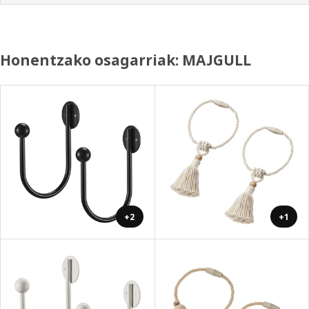
Honentzako osagarriak: MAJGULL
+2
+1