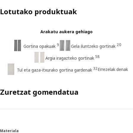
Lotutako produktuak
Arakatu aukera gehiago
9
20
Gortina opakuak
Gela iluntzeko gortinak
58
Argia iragazteko gortinak
32
Errezelak denak
Tul eta gaza-itxurako gortina gardenak
Zuretzat gomendatua
Materiala