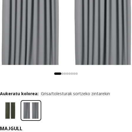
Aukeratu kolorea
:
Grisa/tolesturak sortzeko zintarekin
MAJGULL