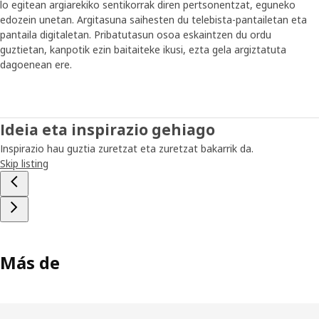
lo egitean argiarekiko sentikorrak diren pertsonentzat, eguneko
edozein unetan. Argitasuna saihesten du telebista-pantailetan eta
pantaila digitaletan. Pribatutasun osoa eskaintzen du ordu
guztietan, kanpotik ezin baitaiteke ikusi, ezta gela argiztatuta
dagoenean ere.
Ideia eta inspirazio gehiago
Inspirazio hau guztia zuretzat eta zuretzat bakarrik da.
Skip listing
Más de