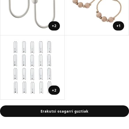
+2
+1
+2
Erakutsi osagarri guztiak