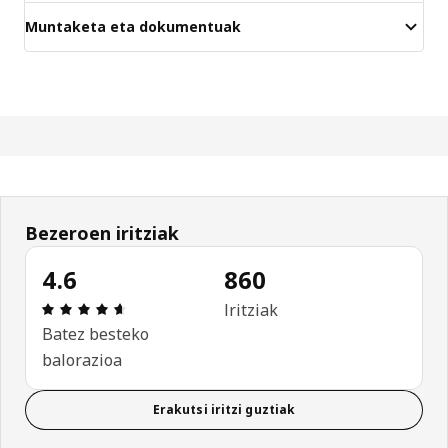
Muntaketa eta dokumentuak
Bezeroen iritziak
4.6
860
Aipamena: 4.6 / 5 izar. Berrikuspen osoak: 860
Iritziak
Batez besteko
balorazioa
Erakutsi iritzi guztiak