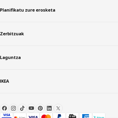
Planifikatu zure erosketa
Zerbitzuak
Laguntza
IKEA