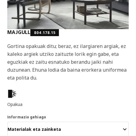
MAJGULL
804.178.15
Gortina opakuak ditu; beraz, ez ilargiaren argiak, ez
kaleko argiek utziko zaituzte lorik egin gabe, eta
eguzkiak ez zaitu esnatuko berandu jaiki nahi
duzunean. Ehuna lodia da baina erorkera uniformea
eta polita du.
Produktuaren ezaugarriak
Opakua
Informazio gehiago
Materialak eta zainketa