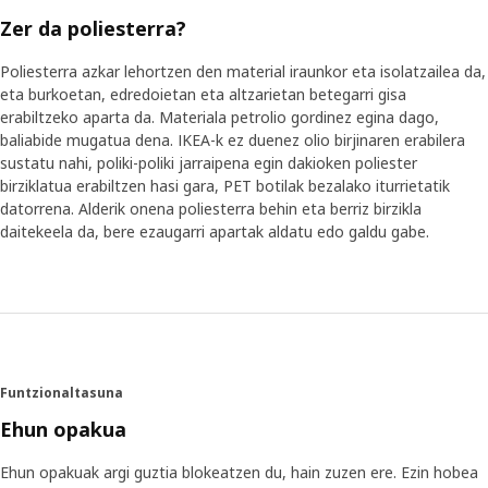
Zer da poliesterra?
Poliesterra azkar lehortzen den material iraunkor eta isolatzailea da,
eta burkoetan, edredoietan eta altzarietan betegarri gisa
erabiltzeko aparta da. Materiala petrolio gordinez egina dago,
baliabide mugatua dena. IKEA-k ez duenez olio birjinaren erabilera
sustatu nahi, poliki-poliki jarraipena egin dakioken poliester
birziklatua erabiltzen hasi gara, PET botilak bezalako iturrietatik
datorrena. Alderik onena poliesterra behin eta berriz birzikla
daitekeela da, bere ezaugarri apartak aldatu edo galdu gabe.
Funtzionaltasuna
Ehun opakua
Ehun opakuak argi guztia blokeatzen du, hain zuzen ere. Ezin hobea