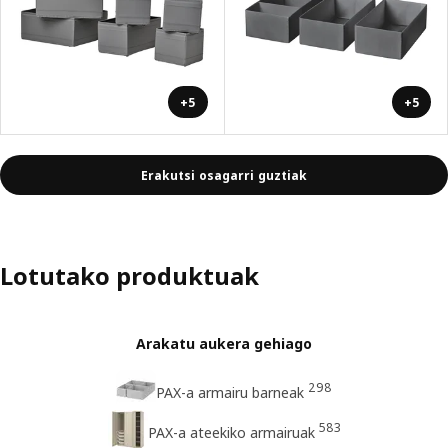
+5
+5
Erakutsi osagarri guztiak
Lotutako produktuak
Arakatu aukera gehiago
298
PAX-a armairu barneak
583
PAX-a ateekiko armairuak