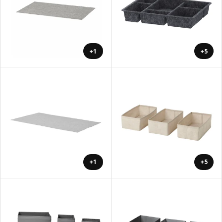
+1
+5
+1
+5