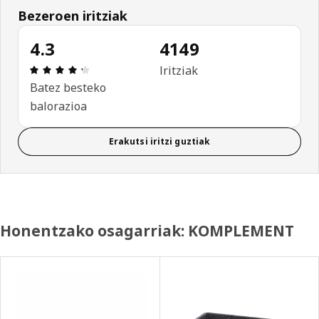
Bezeroen iritziak
4.3
4149
Aipamena: 4.3 / 5 izar. Berrikuspen osoak: 4149
Iritziak
Batez besteko
balorazioa
Erakutsi iritzi guztiak
Honentzako osagarriak: KOMPLEMENT