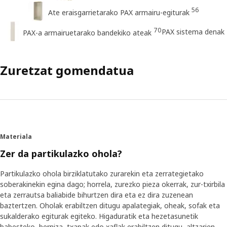
56
Ate eraisgarrietarako PAX armairu-egiturak
70
PAX sistema denak
PAX-a armairuetarako bandekiko ateak
Zuretzat gomendatua
Materiala
Zer da partikulazko ohola?
Partikulazko ohola birziklatutako zurarekin eta zerrategietako
soberakinekin egina dago; horrela, zurezko pieza okerrak, zur-txirbila
eta zerrautsa baliabide bihurtzen dira eta ez dira zuzenean
baztertzen. Oholak erabiltzen ditugu apalategiak, oheak, sofak eta
sukalderako egiturak egiteko. Higaduratik eta hezetasunetik
babesteko, berniza, txapak edo xaflak erabiltzen ditugu, altzarien