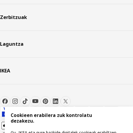
Zerbitzuak
Laguntza
IKEA
Cookieen erabilera zuk kontrolatu
dezakezu.
Gu, IKEA eta gure bazkide digitalek cookieak erabiltzen