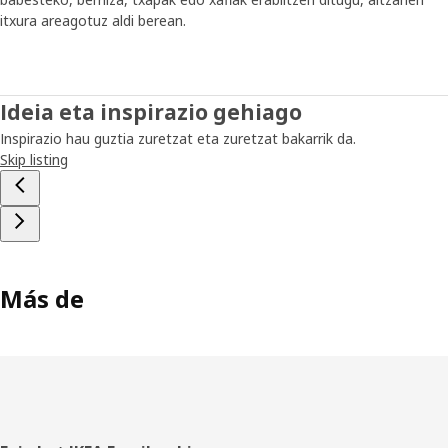
itxura areagotuz aldi berean.
Ideia eta inspirazio gehiago
Inspirazio hau guztia zuretzat eta zuretzat bakarrik da.
Skip listing
Más de