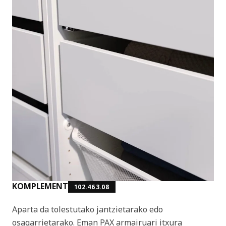
KOMPLEMENT
102.463.08
Aparta da tolestutako jantzietarako edo
osagarrietarako. Eman PAX armairuari itxura