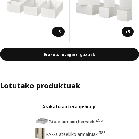
+5
+5
Erakutsi osagarri guztiak
Lotutako produktuak
Arakatu aukera gehiago
298
PAX-a armairu barneak
583
PAX-a ateekiko armairuak