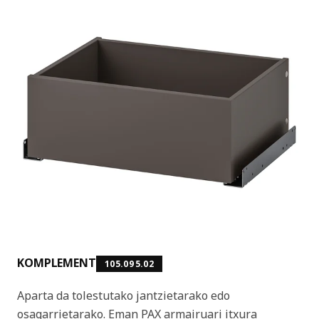
KOMPLEMENT
105.095.02
Aparta da tolestutako jantzietarako edo
osagarrietarako. Eman PAX armairuari itxura