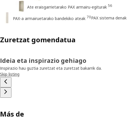
56
Ate eraisgarrietarako PAX armairu-egiturak
70
PAX sistema denak
PAX-a armairuetarako bandekiko ateak
Zuretzat gomendatua
Ideia eta inspirazio gehiago
Inspirazio hau guztia zuretzat eta zuretzat bakarrik da.
Skip listing
Más de