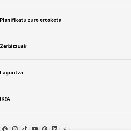
Planifikatu zure erosketa
Zerbitzuak
Laguntza
IKEA