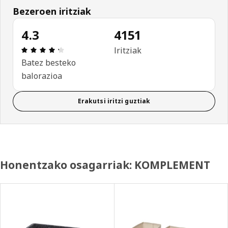
Bezeroen iritziak
4.3
4151
Aipamena: 4.3 / 5 izar. Berrikuspen osoak: 4151
Iritziak
Batez besteko
balorazioa
Erakutsi iritzi guztiak
Honentzako osagarriak: KOMPLEMENT