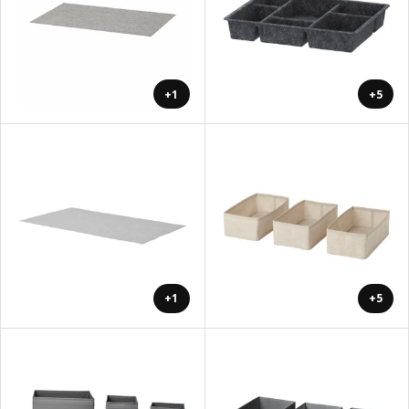
+1
+5
+1
+5