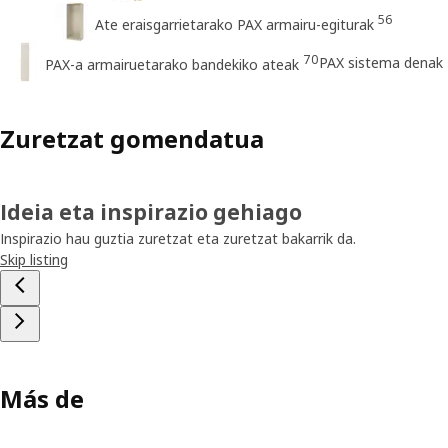
56
Ate eraisgarrietarako PAX armairu-egiturak
70
PAX sistema denak
PAX-a armairuetarako bandekiko ateak
Zuretzat gomendatua
Ideia eta inspirazio gehiago
Inspirazio hau guztia zuretzat eta zuretzat bakarrik da.
Skip listing
Más de