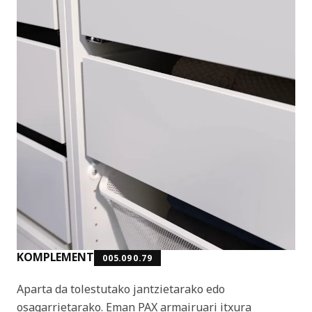
KOMPLEMENT
005.090.79
Aparta da tolestutako jantzietarako edo
osagarrietarako. Eman PAX armairuari itxura