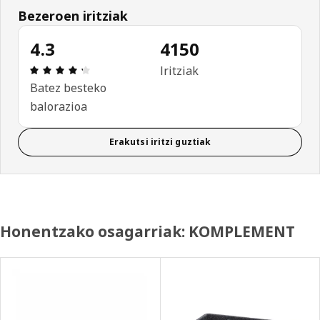
Bezeroen iritziak
4.3
4150
Aipamena: 4.3 / 5 izar. Berrikuspen osoak: 4150
Iritziak
Batez besteko
balorazioa
Erakutsi iritzi guztiak
Honentzako osagarriak: KOMPLEMENT