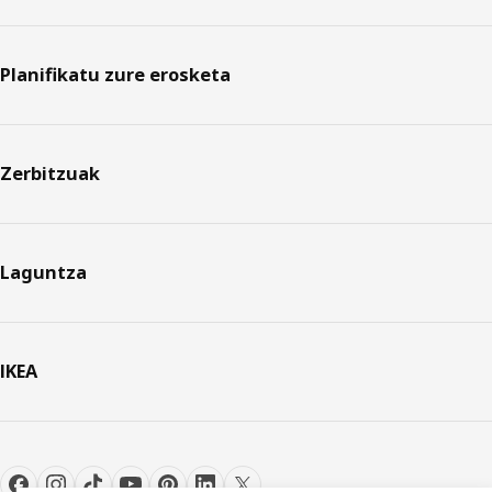
Planifikatu zure erosketa
Zerbitzuak
Laguntza
IKEA