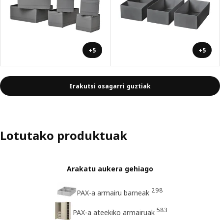
+5
+5
Erakutsi osagarri guztiak
Lotutako produktuak
Arakatu aukera gehiago
298
PAX-a armairu barneak
583
PAX-a ateekiko armairuak