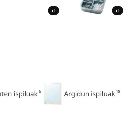
+1
+1
6
18
ten ispiluak
Argidun ispiluak