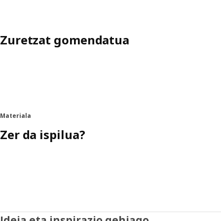
Zuretzat gomendatua
Materiala
Zer da ispilua?
Ideia eta inspirazio gehiago