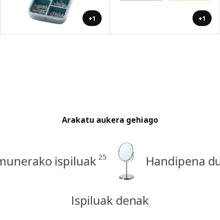
+1
+1
Arakatu aukera gehiago
25
unerako ispiluak
Handipena du
Ispiluak denak