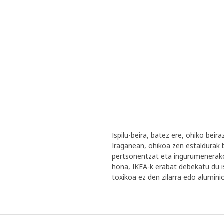
Ispilu-beira, batez ere, ohiko bei
Iraganean, ohikoa zen estaldurak 
pertsonentzat eta ingurumenerako k
hona, IKEA-k erabat debekatu du i
toxikoa ez den zilarra edo aluminioa