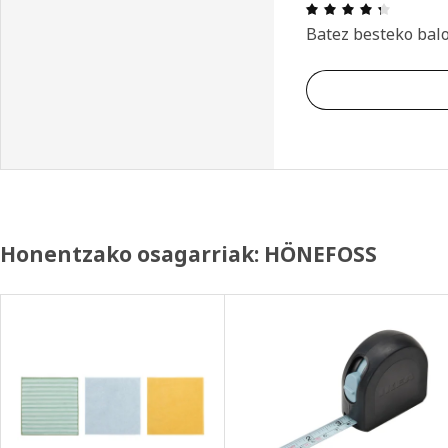
Aipamena
Batez besteko bal
Honentzako osagarriak: HÖNEFOSS