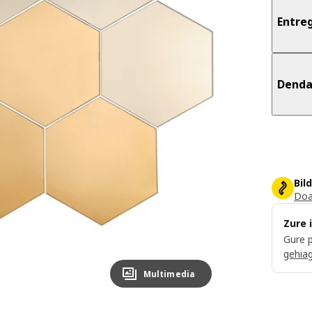
Entre
Dend
Bil
Doa
Zure 
Gure p
gehia
Multimedia