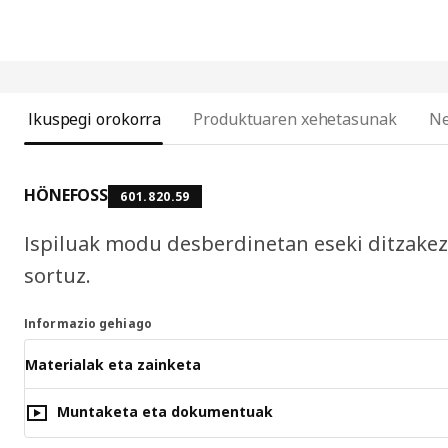
Ikuspegi orokorra
Produktuaren xehetasunak
Ne
HÖNEFOSS
601.820.59
Ispiluak modu desberdinetan eseki ditzakez
sortuz.
Informazio gehiago
Materialak eta zainketa
Muntaketa eta dokumentuak