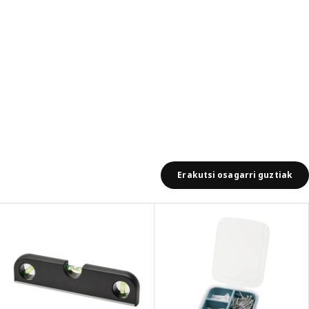
Erakutsi osagarri guztiak