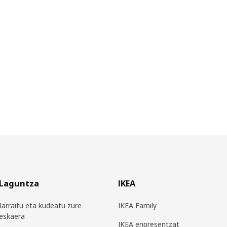
Laguntza
IKEA
Jarraitu eta kudeatu zure
IKEA Family
eskaera
IKEA enpresentzat