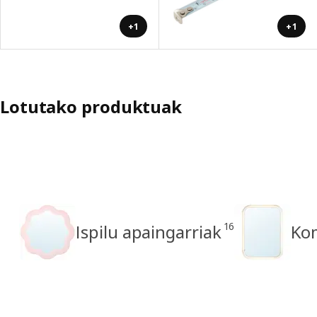
+1
+1
Lotutako produktuak
16
Ispilu apaingarriak
Kom