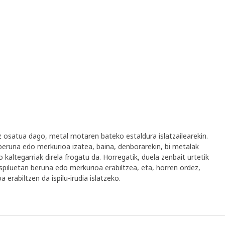
raz osatua dago, metal motaren bateko estaldura islatzailearekin.
beruna edo merkurioa izatea, baina, denborarekin, bi metalak
altegarriak direla frogatu da. Horregatik, duela zenbait urtetik
spiluetan beruna edo merkurioa erabiltzea, eta, horren ordez,
 erabiltzen da ispilu-irudia islatzeko.