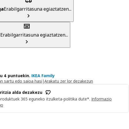
ga
Erabilgarritasuna egiaztatzen...
a
Erabilgarritasuna egiaztatzen...
du 4 puntuekin.
IKEA Family
n sartu edo saioa hasi
|
Arakatu zer lor dezakezun
iritzia alda dezakezu
roduktuek 365 eguneko itzulketa-politika dute*.
Informazio
go