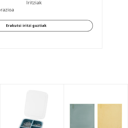
: 4.3 / 5 izar. Berrikuspen osoak: 330
Iritziak
orazioa
Erakutsi iritzi guztiak