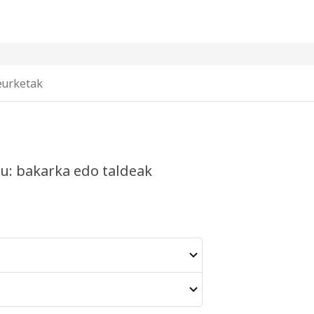
urketak
u: bakarka edo taldeak