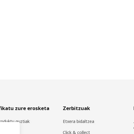
fikatu zure erosketa
Zerbitzuak
roduktu guztiak
Etxera bidaltzea
tu-gidak
Click & collect