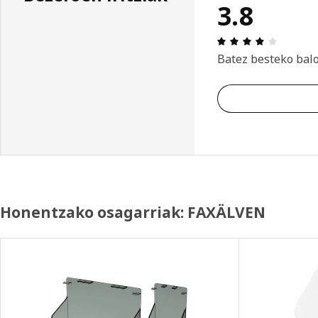
3.8
Aipamena
Batez besteko bal
Honentzako osagarriak: FAXÄLVEN