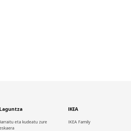
Laguntza
IKEA
Jarraitu eta kudeatu zure
IKEA Family
eskaera