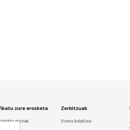
fikatu zure erosketa
Zerbitzuak
roduktu guztiak
Etxera bidaltzea