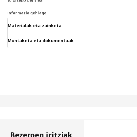
10 urteko bermea
Informazio gehiago
Materialak eta zainketa
Muntaketa eta dokumentuak
Bezeroen iritziak