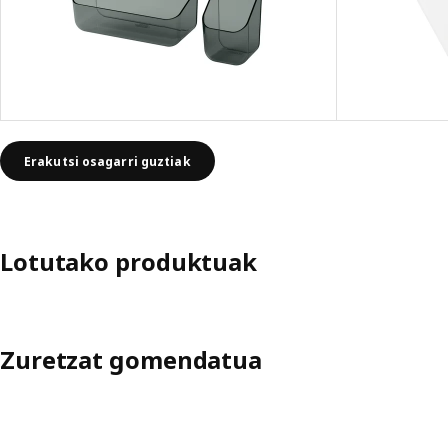
Erakutsi osagarri guztiak
Lotutako produktuak
Zuretzat gomendatua