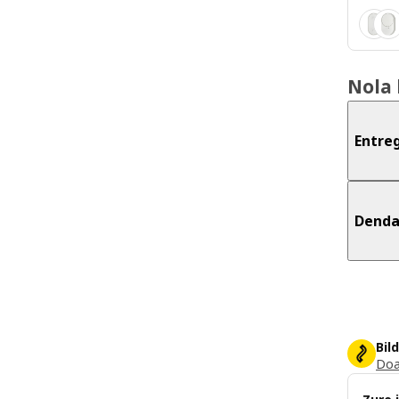
Nola 
Entre
Dend
Bil
Doa