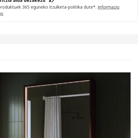
iritzia alda dezakezu
roduktuek 365 eguneko itzulketa-politika dute*.
Informazio
go
VEN Ispiludun armairua, argi integratua
deoan, ispilua eta argiztapena dituen armairu bat agertzen da, eta 