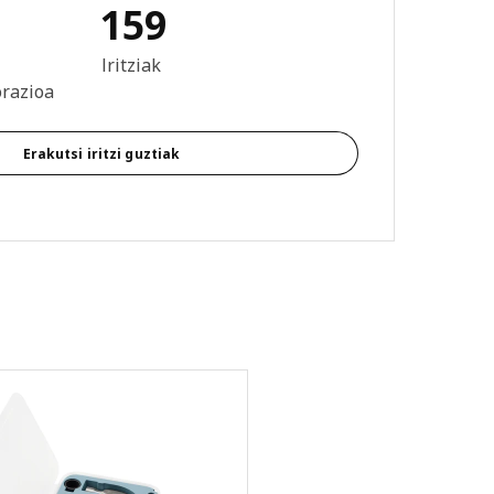
159
: 3.8 / 5 izar. Berrikuspen osoak: 159
Iritziak
orazioa
Erakutsi iritzi guztiak