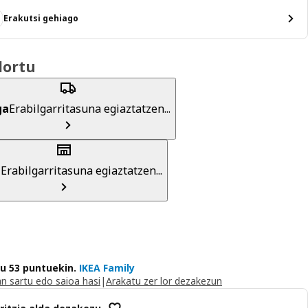
Erakutsi gehiago
lortu
ga
Erabilgarritasuna egiaztatzen...
a
Erabilgarritasuna egiaztatzen...
du 53 puntuekin.
IKEA Family
n sartu edo saioa hasi
|
Arakatu zer lor dezakezun