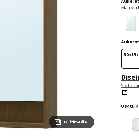
Aukerat
Marroia 
Aukera
60x15
Disei
Sortu zu
Osatu a
Multimedia