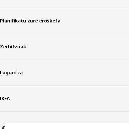
Planifikatu zure erosketa
Zerbitzuak
Laguntza
IKEA