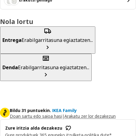
Erakutsi gehiago
Nola lortu
Entrega
Erabilgarritasuna egiaztatzen...
Denda
Erabilgarritasuna egiaztatzen...
Bildu 31 puntuekin.
IKEA Family
Doan sartu edo saioa hasi
|
Arakatu zer lor dezakezun
Zure iritzia alda dezakezu
Gure produktuek 365 eguneko itzulketa-politika dute*.