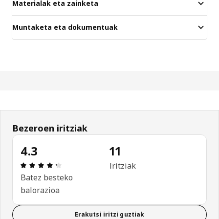
Materialak eta zainketa
Muntaketa eta dokumentuak
Bezeroen iritziak
4.3
11
Aipamena: 4.3 / 5 izar. Berrikuspen osoak: 11
Iritziak
Batez besteko
balorazioa
Erakutsi iritzi guztiak