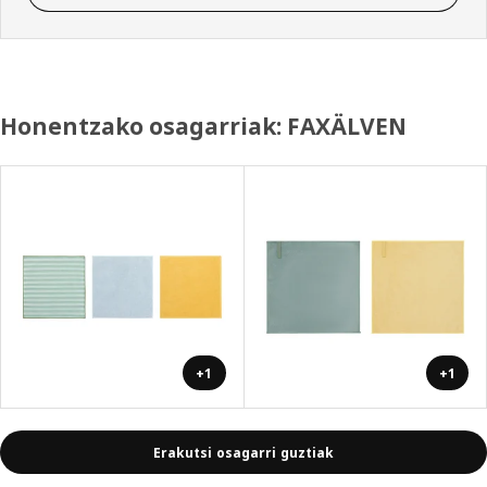
Honentzako osagarriak: FAXÄLVEN
+1
+1
Erakutsi osagarri guztiak