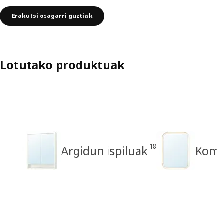
Erakutsi osagarri guztiak
Lotutako produktuak
18
Argidun ispiluak
Kom