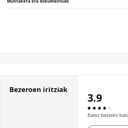
Muntaketa eta dokumentuak
Bezeroen iritziak
3.9
Aipamena
Batez besteko bal