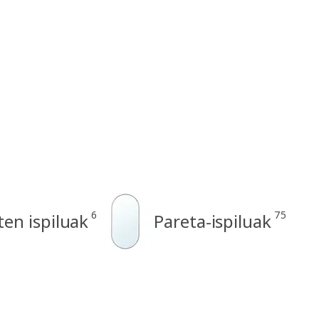
6
75
en ispiluak
Pareta-ispiluak