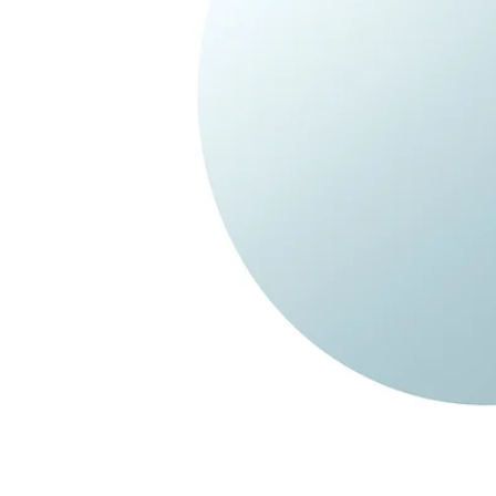
Image zoomed out, normal view