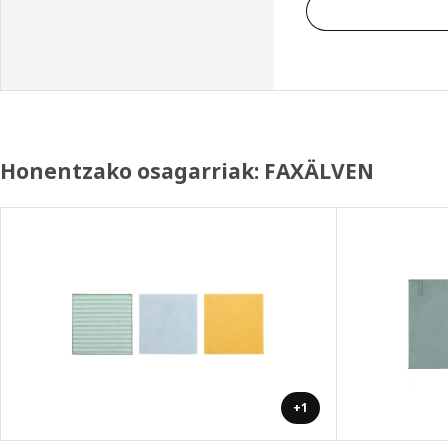
Honentzako osagarriak: FAXÄLVEN
+1