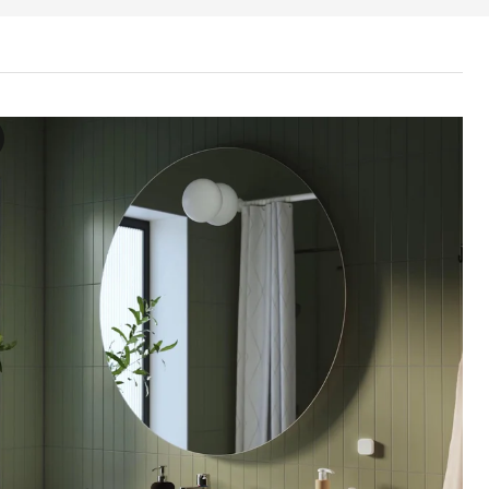
VEN Argiztapen integratua duen ispilua, 100 cm
deoak ezaugarri berritzailea duen ispilu bat erakusten du: argiztap