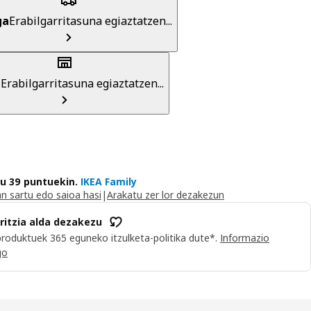
ga
Erabilgarritasuna egiaztatzen...
a
Erabilgarritasuna egiaztatzen...
du 39 puntuekin.
IKEA Family
n sartu edo saioa hasi
|
Arakatu zer lor dezakezun
iritzia alda dezakezu
roduktuek 365 eguneko itzulketa-politika dute*.
Informazio
go