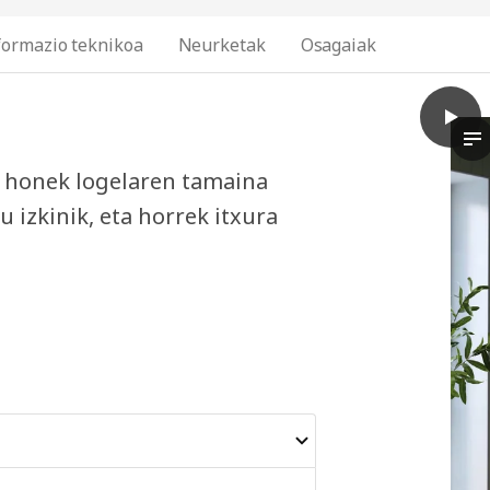
formazio teknikoa
Neurketak
Osagaiak
play
FAXÄL
Bi
i honek logelaren tamaina
 izkinik, eta horrek itxura