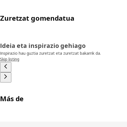
Zuretzat gomendatua
Ideia eta inspirazio gehiago
Inspirazio hau guztia zuretzat eta zuretzat bakarrik da.
Skip listing
Más de