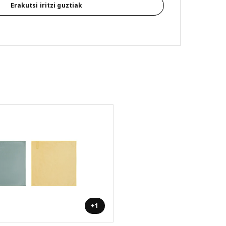
Erakutsi iritzi guztiak
+1