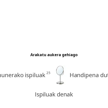
Arakatu aukera gehiago
25
unerako ispiluak
Handipena dut
Ispiluak denak