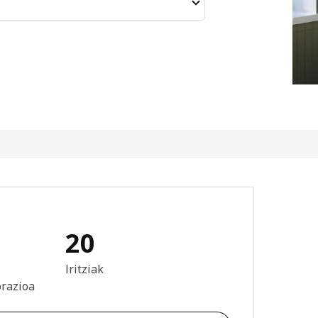
20
: 3.9 / 5 izar. Berrikuspen osoak: 20
Iritziak
orazioa