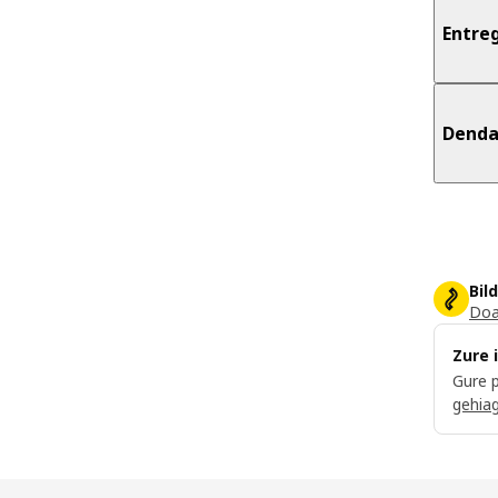
Entre
Dend
Bil
Doa
Zure 
Gure p
gehia