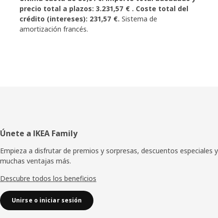
precio total a plazos: 3.231,57 € . Coste total del
crédito (intereses): 231,57 €.
Sistema de
amortización francés.
Pie
Únete a IKEA Family
de
Empieza a disfrutar de premios y sorpresas, descuentos especiales y
muchas ventajas más.
página
Descubre todos los beneficios
Unirse o iniciar sesión