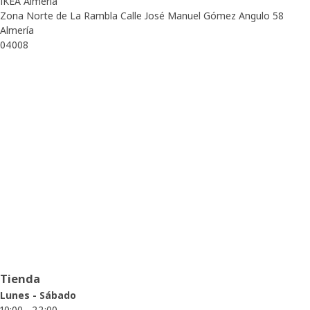
IKEA Almería
Zona Norte de La Rambla Calle José Manuel Gómez Angulo 58
Almería
04008
Horario de apertura
Tienda
Lunes - Sábado
10:00 - 22:00