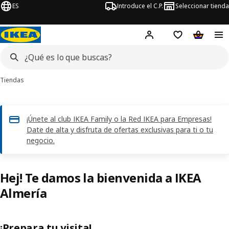
ES
Introduce el C.P.
Seleccionar tienda
Hej!
Iniciar sesión
Lista de deseo
Carrito d
Tiendas
¡Únete al club IKEA Family o la Red IKEA para Empresas!
Date de alta y disfruta de ofertas exclusivas para ti o tu
negocio.
Hej! Te damos la bienvenida a IKEA
Almería
¡Prepara tu visita!