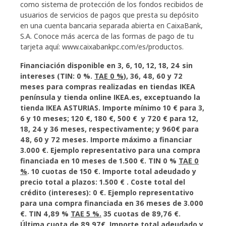
como sistema de protección de los fondos recibidos de
usuarios de servicios de pagos que presta su depósito
en una cuenta bancaria separada abierta en CaixaBank,
S.A. Conoce más acerca de las formas de pago de tu
tarjeta aquí: www.caixabankpc.com/es/productos.
Financiación disponible en 3, 6, 10, 12, 18, 24 sin
intereses (TIN: 0 %.
TAE 0 %
), 36, 48, 60 y 72
meses para compras realizadas en tiendas IKEA
península y tienda online IKEA.es, exceptuando la
tienda IKEA ASTURIAS. Importe mínimo 10 € para 3,
6 y 10 meses; 120 €, 180 €, 500 € y 720 € para 12,
18, 24 y 36 meses, respectivamente; y 960€ para
48, 60 y 72 meses. Importe máximo a financiar
3.000 €. Ejemplo representativo para una compra
financiada en 10 meses de 1.500 €. TIN 0 %
TAE 0
%
. 10 cuotas de 150 €. Importe total adeudado y
precio total a plazos: 1.500 € . Coste total del
crédito (intereses): 0 €. Ejemplo representativo
para una compra financiada en 36 meses de 3.000
€. TIN 4,89 %
TAE 5 %.
35 cuotas de 89,76 €.
Última cuota de 89,97€. Importe total adeudado y