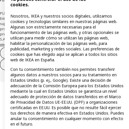
Política de divulgación responsable
cookies.
PUBLICIDAD: *Financiación a través de la tarjeta IKEA VISA emitida por la
Nosotros, IKEA y nuestros socios digitales, utilizamos
Entidad de Pago híbrida CaixaBank Payments & Consumer, E.F.C., E.P., S.A.U., y
cookies y tecnologías similares en nuestras páginas web.
sujeta a su organización. La entidad ha escogido como sistema de
Algunas son estrictamente necesarias para el
protección de los fondos recibidos de usuarios de servicios de pago que
funcionamiento de las páginas web, y otras opcionales se
presta su depósito en una cuenta bancaria separada abierta en CaixaBank,
utilizan para medir cómo se utilizan las páginas web,
S.A. Conoce más acerca de las formas de pago de tu tarjeta aquí:
habilitar la personalización de las páginas web, para
www.caixabankpc.com/es/productos
. ​
publicidad, marketing y redes sociales. Las preferencias de
Desistimiento del contrato
cookies que has elegido aquí se aplican a todos los sitios
web de IKEA en España.
Desistimiento de solo servicios
Con tu consentimiento también nos permites transferir
algunos datos a nuestros socios para su tratamiento en
Estados Unidos (p. ej., Google). Existe una decisión de
adecuación de la Comisión Europea para los Estados Unidos
mediante la cual en Estados Unidos se garantiza un nivel
adecuado de protección de datos transferidos en el Marco
de Privacidad de Datos UE-EE.UU. (DPF) a organizaciones
certificadas en EE.UU. Es posible que no resulte fácil ejercer
tus derechos de manera efectiva en Estados Unidos. Puedes
anular tu consentimiento en cualquier momento con efecto
en el futuro.