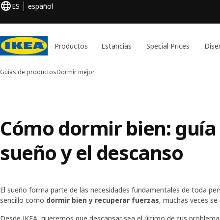
ES
español
Productos
Estancias
Special Prices
Dise
Guías de productos
Dormir mejor
Cómo dormir bien: guía 
sueño y el descanso
El sueño forma parte de las necesidades fundamentales de toda pe
sencillo como
dormir bien y recuperar fuerzas
, muchas veces se 
Desde IKEA, queremos que descansar sea el último de tus problemas 