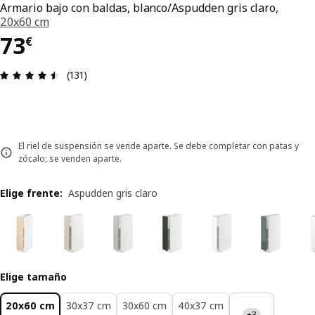
Armario bajo con baldas, blanco/Aspudden gris claro,
20x60 cm
El precio 73€
73
€
Reseña: 4.5 de 5 estrellas. Revisiones totales: 13
(131)
El riel de suspensión se vende aparte. Se debe completar con patas y
zócalo; se venden aparte.
Elige frente
:
Aspudden gris claro
Elige tamaño
20x60 cm
30x37 cm
30x60 cm
40x37 cm
+3