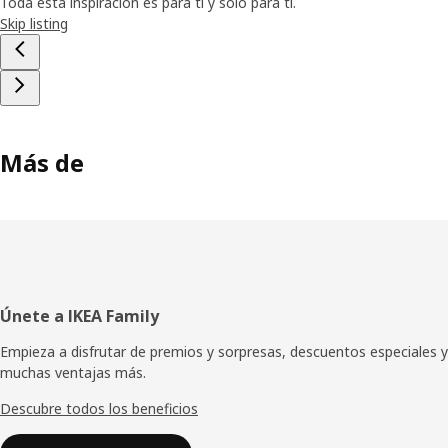
Toda esta inspiración es para ti y solo para ti.
Skip listing
Más de
Pie
Únete a IKEA Family
de
Empieza a disfrutar de premios y sorpresas, descuentos especiales y
muchas ventajas más.
página
Descubre todos los beneficios