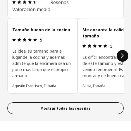
Reseña: 4.5 de 5 estrellas. Revisiones totales: 131
Reseñas
Valoración media
Omitir las opiniones de los clientes
Tamaño bueno de la cocina
Me encanta la calidad 
tamaño
Reseña: 5 de 5 estrellas.
5
Reseña: 5 de
5
Es ideal su tamaño para el
lugar de la cocina y ademas
Es difícil encontrar un mu
admite que la encimera sea un
de este tamaño y este m
poco mas larga que el propio
venido fenomenal. Es fáci
armario.
montar y de buena calida
Agustín Francisco, España
Alicia, España
Mostrar todas las reseñas