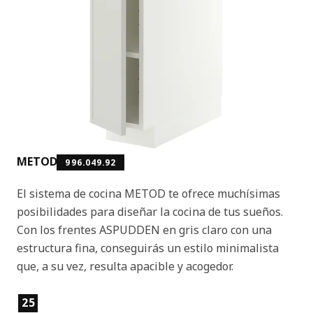
METOD
996.049.92
El sistema de cocina METOD te ofrece muchísimas
posibilidades para diseñar la cocina de tus sueños.
Con los frentes ASPUDDEN en gris claro con una
estructura fina, conseguirás un estilo minimalista
que, a su vez, resulta apacible y acogedor.
Características del producto
25