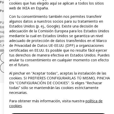
Política de privacidad
Política de cookies
Términos y condiciones
cookies que has elegido aquí se aplican a todos los sitios
web de IKEA en España.
Política de divulgación responsable
Con tu consentimiento también nos permites transferir
algunos datos a nuestros socios para su tratamiento en
PUBLICIDAD: *Financiación a través de la tarjeta IKEA VISA emitida por la
Estados Unidos (p. ej., Google). Existe una decisión de
Entidad de Pago híbrida CaixaBank Payments & Consumer, E.F.C., E.P., S.A.U., y
adecuación de la Comisión Europea para los Estados Unidos
sujeta a su organización. La entidad ha escogido como sistema de
mediante la cual en Estados Unidos se garantiza un nivel
protección de los fondos recibidos de usuarios de servicios de pago que
adecuado de protección de datos transferidos en el Marco
presta su depósito en una cuenta bancaria separada abierta en CaixaBank,
de Privacidad de Datos UE-EE.UU. (DPF) a organizaciones
S.A. Conoce más acerca de las formas de pago de tu tarjeta aquí:
www.caixabankpc.com/es/productos
. ​
certificadas en EE.UU. Es posible que no resulte fácil ejercer
tus derechos de manera efectiva en Estados Unidos. Puedes
Desistimiento del contrato
anular tu consentimiento en cualquier momento con efecto
en el futuro.
Desistimiento de solo servicios
Al pinchar en "Aceptar todas", aceptas la instalación de las
cookies. SI PREFIERES CONFIGURARLAS TÚ MISMO, PINCHA
EN "CONFIGURACIÓN DE COOKIES". Si eliges “Rechazar
todas” sólo se mantendrán las cookies estrictamente
necesarias.
Para obtener más información, visita nuestra
política de
cookies
.