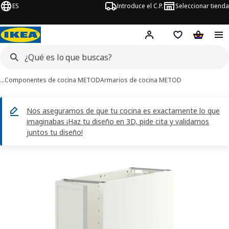
ES
Introduce el C.P.
Seleccionar tienda
Hej!
Iniciar sesión
Lista de deseo
Carrito d
…
Componentes de cocina METOD
Armarios de cocina METOD
Nos aseguramos de que tu cocina es exactamente lo que
imaginabas ¡Haz tu diseño en 3D, pide cita y validamos
juntos tu diseño!
ágenes de 2 METOD
imágenes