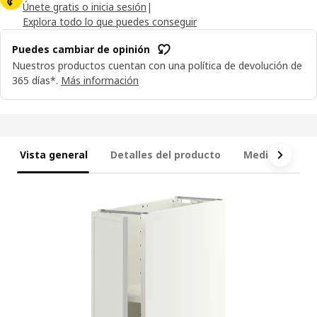
Únete gratis o inicia sesión
|
Explora todo lo que puedes conseguir
Puedes cambiar de opinión
Nuestros productos cuentan con una política de devolución de
365 días*.
Más información
Vista general
Detalles del producto
Medidas
Q