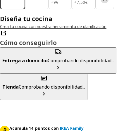
9€
7,50€
+
9
€
+
7
,
50
€
Diseña tu cocina
Crea tu cocina con nuestra herramienta de planificación
Cómo conseguirlo
Entrega a domicilio
Comprobando disponibilidad...
Tienda
Comprobando disponibilidad...
Acumula 14 puntos con
IKEA Family