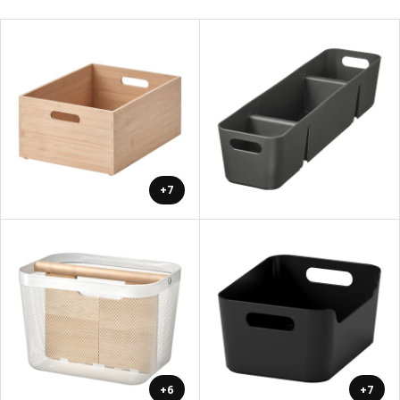
+7
+6
+7