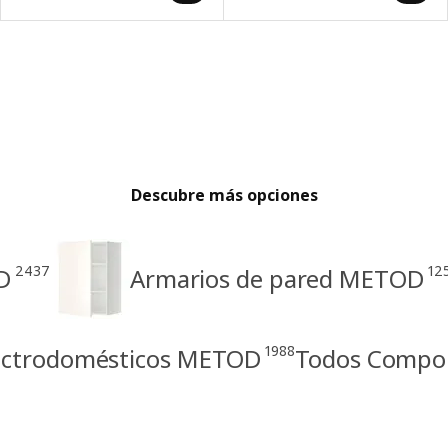
Descubre más opciones
2437
12
D
Armarios de pared METOD
1988
lectrodomésticos METOD
Todos Compo