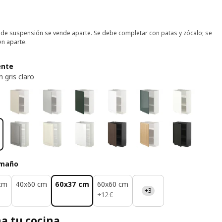
el de suspensión se vende aparte. Se debe completar con patas y zócalo; se
n aparte.
ente
 gris claro
amaño
cm
40x60 cm
60x37 cm
60x60 cm
+3
12€
+
12
€
a tu cocina