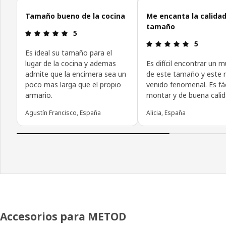
Omitir las opiniones de los clientes
Tamaño bueno de la cocina
Me encanta la calidad
tamaño
Reseña: 5 de 5 estrellas.
5
Reseña: 5 d
5
Es ideal su tamaño para el
lugar de la cocina y ademas
Es difícil encontrar un 
admite que la encimera sea un
de este tamaño y este
poco mas larga que el propio
venido fenomenal. Es fác
armario.
montar y de buena calid
Agustín Francisco, España
Alicia, España
Accesorios para METOD