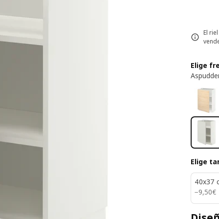
El ri
vende
Elige fr
Aspudden
Elige t
40x37 
9,50€
−
9
,
50
€
Diseñ