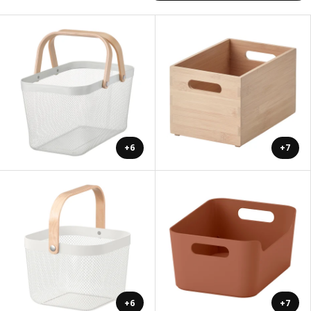
+6
+7
+6
+7