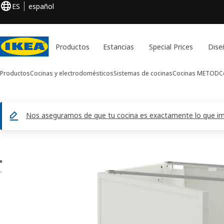
ES
español
Productos
Estancias
Special Prices
Dise
Productos
Cocinas y electrodomésticos
Sistemas de cocinas
Cocinas METOD
C
Nos aseguramos de que tu cocina es exactamente lo que imag
Imágenes de 2 METOD
ar imágenes