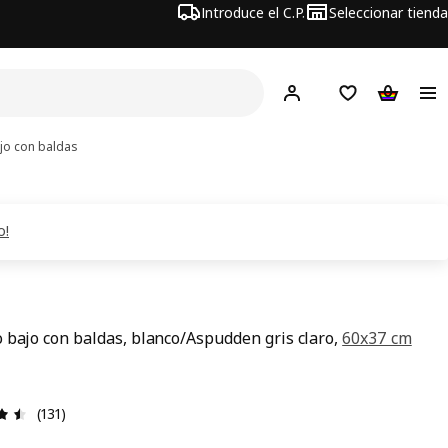
Introduce el C.P.
Seleccionar tienda
Hej!
Iniciar sesión
Lista de deseo
Carrito d
jo con baldas
o!
 bajo con baldas, blanco/Aspudden gris claro,
60x37 cm
precio 90€
Reseña: 4.5 de 5 estrellas. Revisiones totales: 131
(131)