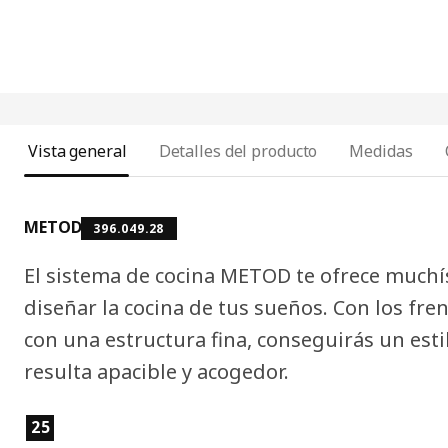
Vista general
Detalles del producto
Medidas
METOD
396.049.28
El sistema de cocina METOD te ofrece muchí
diseñar la cocina de tus sueños. Con los fr
con una estructura fina, conseguirás un esti
resulta apacible y acogedor.
Características del producto
25