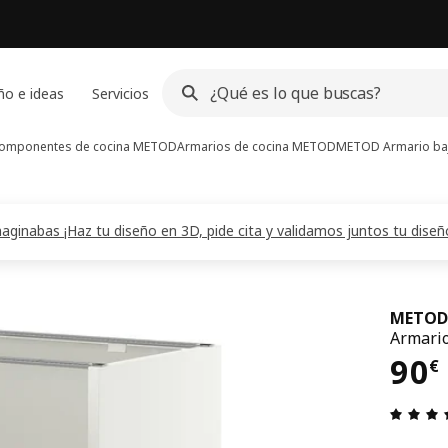
ño e ideas
Servicios
omponentes de cocina METOD
Armarios de cocina METOD
METOD
Armario ba
inabas ¡Haz tu diseño en 3D, pide cita y validamos juntos tu diseñ
METOD
Armario
El 
90
€