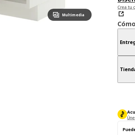
Crea tu 
Multimedia
Cómo
Entreg
Tiend
Acu
Únet
Puede