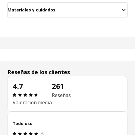
Materiales y cuidados
Reseñas de los clientes
4.7
261
Reseña: 4.7 de 5 estrellas. Revisiones totales: 26
Reseñas
Valoración media
Todo uso
Reseña: 5 de 5 estrellas.
5