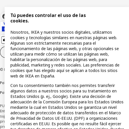
Tú puedes controlar el uso de las
cookies.
Nosotros, IKEA y nuestros socios digitales, utilizamos
cookies y tecnologías similares en nuestras páginas web.
Algunas son estrictamente necesarias para el
funcionamiento de las páginas web, y otras opcionales se
Configuración de cookies
ES
utilizan para medir cómo se utilizan las páginas web,
habilitar la personalización de las páginas web, para
publicidad, marketing y redes sociales. Las preferencias de
© Inter IKEA Systems B.V 1999-2026
cookies que has elegido aquí se aplican a todos los sitios
web de IKEA en España.
Política de privacidad
Política de cookies
Términos y condiciones
Con tu consentimiento también nos permites transferir
algunos datos a nuestros socios para su tratamiento en
Política de divulgación responsable
Estados Unidos (p. ej., Google). Existe una decisión de
adecuación de la Comisión Europea para los Estados Unidos
PUBLICIDAD: *Financiación a través de la tarjeta IKEA VISA emitida por la
mediante la cual en Estados Unidos se garantiza un nivel
Entidad de Pago híbrida CaixaBank Payments & Consumer, E.F.C., E.P., S.A.U., y
adecuado de protección de datos transferidos en el Marco
sujeta a su organización. La entidad ha escogido como sistema de
de Privacidad de Datos UE-EE.UU. (DPF) a organizaciones
protección de los fondos recibidos de usuarios de servicios de pago que
certificadas en EE.UU. Es posible que no resulte fácil ejercer
presta su depósito en una cuenta bancaria separada abierta en CaixaBank,