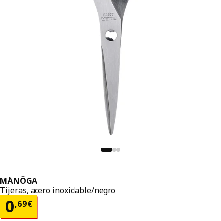
MÅNÖGA
Tijeras, acero inoxidable/negro
El precio 0,69€
0
,
69
€