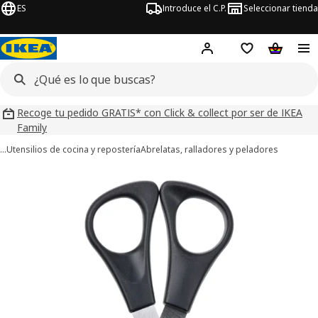
ES
Introduce el C.P.
Seleccionar tienda
Hej!
Iniciar sesión
Lista de deseo
Carrito d
Recoge tu pedido GRATIS* con Click & collect por ser de IKEA
Family
…
Utensilios de cocina y repostería
Abrelatas, ralladores y peladores
ágenes de 3 MÅNÖGA
imágenes