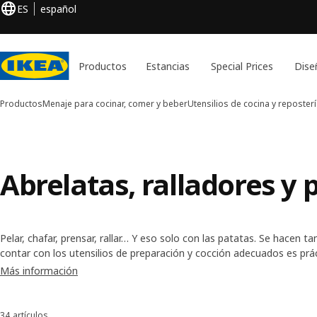
ES
español
Productos
Estancias
Special Prices
Dise
Productos
Menaje para cocinar, comer y beber
Utensilios de cocina y reposter
Abrelatas, ralladores y 
Pelar, chafar, prensar, rallar… Y eso solo con las patatas. Se hacen 
contar con los utensilios de preparación y cocción adecuados es prá
entre una amplia gama de utensilios, tenemos hasta un mortero pa
Más información
tan bien te sale.
34 artículos