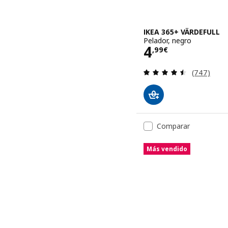
IKEA 365+ VÄRDEFULL
Pelador, negro
Precio 4,99€
4
,
99
€
Revisa: 4.5
(747)
Comparar
Más vendido