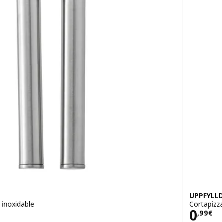
UPPFYLL
 inoxidable
Cortapizz
Prec
0
,
99
€