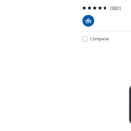
Revisa: 4.6
(1801)
Comparar