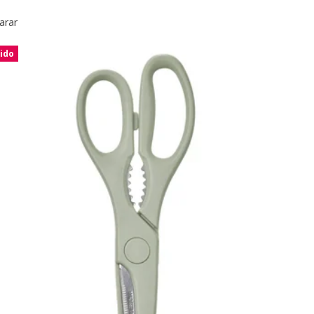
arar
ido