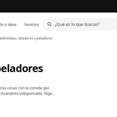
ño e ideas
Servicios
ía
Abrelatas, ralladores y peladores
peladores
tantas cosas con la comida que
cticamente indispensable. Elige
ra ese pesto o guacamole que