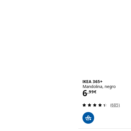
IKEA 365+
Mandolina, negro
Precio 6,99€
6
,
99
€
Revisa: 4.4
(685)