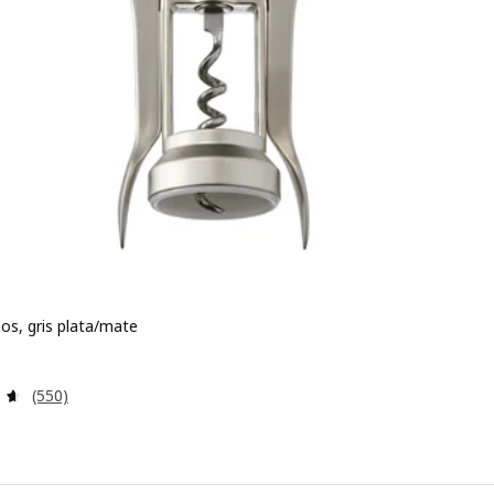
os, gris plata/mate
io 2,99€
Revisa: 4.6 de 5 estrellas. Total opiniones:
(550)