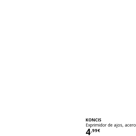
KONCIS
Exprimidor de ajos, acero
Precio 4,99€
4
,
99
€