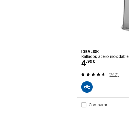
IDEALISK
Rallador, acero inoxidable
Precio 4,99€
4
,
99
€
Revisa: 4.6
(767)
Comparar