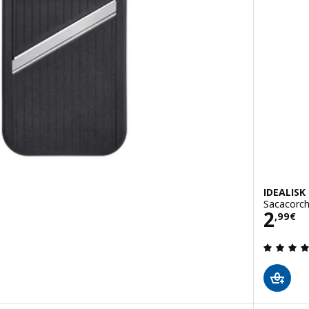
IDEALISK
Sacacorch
Prec
2
,
99
€
 de 5 estrellas. Total opiniones: