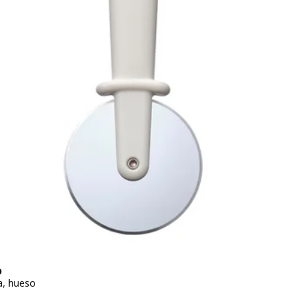
D
a, hueso
io 0,99€