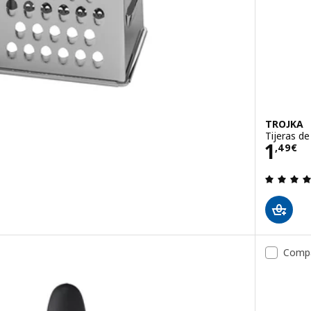
TROJKA
Tijeras de
Prec
1
,
49
€
 de 5 estrellas. Total opiniones:
Comp