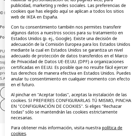
publicidad, marketing y redes sociales. Las preferencias de
cookies que has elegido aquí se aplican a todos los sitios
© Inter IKEA Systems B.V 1999-2026
web de IKEA en España.
Con tu consentimiento también nos permites transferir
Política de privacidad
Política de cookies
Términos y condiciones
algunos datos a nuestros socios para su tratamiento en
Política de divulgación responsable
Estados Unidos (p. ej., Google). Existe una decisión de
adecuación de la Comisión Europea para los Estados Unidos
mediante la cual en Estados Unidos se garantiza un nivel
PUBLICIDAD: *Financiación a través de la tarjeta IKEA VISA emitida por la
adecuado de protección de datos transferidos en el Marco
Entidad de Pago híbrida CaixaBank Payments & Consumer, E.F.C., E.P., S.A.U., y
de Privacidad de Datos UE-EE.UU. (DPF) a organizaciones
sujeta a su organización. La entidad ha escogido como sistema de
certificadas en EE.UU. Es posible que no resulte fácil ejercer
protección de los fondos recibidos de usuarios de servicios de pago que
tus derechos de manera efectiva en Estados Unidos. Puedes
presta su depósito en una cuenta bancaria separada abierta en CaixaBank,
anular tu consentimiento en cualquier momento con efecto
S.A. Conoce más acerca de las formas de pago de tu tarjeta aquí:
www.caixabankpc.com/es/productos
. ​
en el futuro.
Desistimiento del contrato
Al pinchar en "Aceptar todas", aceptas la instalación de las
cookies. SI PREFIERES CONFIGURARLAS TÚ MISMO, PINCHA
Desistimiento de solo servicios
EN "CONFIGURACIÓN DE COOKIES". Si eliges “Rechazar
todas” sólo se mantendrán las cookies estrictamente
necesarias.
Para obtener más información, visita nuestra
política de
cookies
.