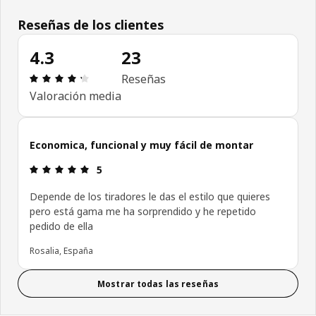
Reseñas de los clientes
4.3
23
Reseña: 4.3 de 5 estrellas. Revisiones totales: 23
Reseñas
Valoración media
Economica, funcional y muy fácil de montar
Reseña: 5 de 5 estrellas.
5
Depende de los tiradores le das el estilo que quieres
pero está gama me ha sorprendido y he repetido
pedido de ella
Rosalia, España
Mostrar todas las reseñas