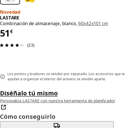
Novedad
LASTARE
Combinación de almacenaje, blanco,
60x42x101 cm
El precio 51€
51
€
Reseña: 4.3 de 5 estrellas. Revisiones totales: 23
(23)
Los pomos y tiradores se venden por separado. Los accesorios que te
ayudan a organizar el interior del armario se venden aparte.
Diséñalo tú mismo
Personaliza LASTARE con nuestra herramienta de planificador
Cómo conseguirlo