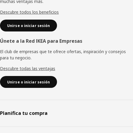
muchas ventajas más.
página
Descubre todos los beneficios
Unirse o iniciar sesión
Únete a la Red IKEA para Empresas
El club de empresas que te ofrece ofertas, inspiración y consejos
para tu negocio.
Descubre todas las ventajas
Unirse o iniciar sesión
Planifica tu compra