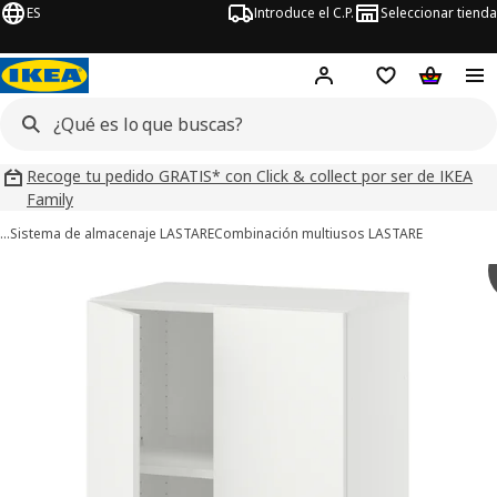
ES
Introduce el C.P.
Seleccionar tienda
Hej!
Iniciar sesión
Lista de deseo
Carrito d
Recoge tu pedido GRATIS* con Click & collect por ser de IKEA
Family
…
Sistema de almacenaje LASTARE
Combinación multiusos LASTARE
ágenes de 8 LASTARE
imágenes