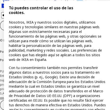
Tú puedes controlar el uso de las
cookies.
Nosotros, IKEA y nuestros socios digitales, utilizamos
Configuración de cookies
ES
cookies y tecnologías similares en nuestras páginas web.
Algunas son estrictamente necesarias para el
funcionamiento de las páginas web, y otras opcionales se
© Inter IKEA Systems B.V 1999-2026
utilizan para medir cómo se utilizan las páginas web,
habilitar la personalización de las páginas web, para
publicidad, marketing y redes sociales. Las preferencias de
Política de privacidad
Política de cookies
Términos y condiciones
cookies que has elegido aquí se aplican a todos los sitios
web de IKEA en España.
Política de divulgación responsable
Con tu consentimiento también nos permites transferir
PUBLICIDAD: *Financiación a través de la tarjeta IKEA VISA emitida por la
algunos datos a nuestros socios para su tratamiento en
Entidad de Pago híbrida CaixaBank Payments & Consumer, E.F.C., E.P., S.A.U., y
Estados Unidos (p. ej., Google). Existe una decisión de
sujeta a su organización. La entidad ha escogido como sistema de
adecuación de la Comisión Europea para los Estados Unidos
protección de los fondos recibidos de usuarios de servicios de pago que
mediante la cual en Estados Unidos se garantiza un nivel
presta su depósito en una cuenta bancaria separada abierta en CaixaBank,
adecuado de protección de datos transferidos en el Marco
S.A. Conoce más acerca de las formas de pago de tu tarjeta aquí:
de Privacidad de Datos UE-EE.UU. (DPF) a organizaciones
www.caixabankpc.com/es/productos
. ​
certificadas en EE.UU. Es posible que no resulte fácil ejercer
tus derechos de manera efectiva en Estados Unidos. Puedes
Desistimiento del contrato
anular tu consentimiento en cualquier momento con efecto