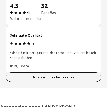
4.3
32
Reseña: 4.3 de 5 estrellas. Revisiones totales: 32
Reseñas
Valoración media
Sehr gute Qualität
Reseña: 5 de 5 estrellas.
5
Wir sind mit der Qualität, der Farbe und Bequemlichkeit
sehr zufrieden.
Heinz, España
Mostrar todas las reseñas