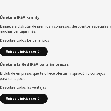
Pie
Únete a IKEA Family
de
Empieza a disfrutar de premios y sorpresas, descuentos especiales y
muchas ventajas más.
página
Descubre todos los beneficios
Unirse o iniciar sesión
Únete a la Red IKEA para Empresas
El club de empresas que te ofrece ofertas, inspiración y consejos
para tu negocio.
Descubre todas las ventajas
Unirse o iniciar sesión