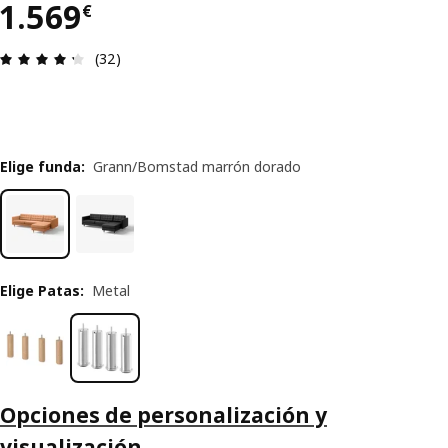
El precio 1569€
1.569
€
Reseña: 4.3 de 5 estrellas. Revisiones totales: 32
(32)
Elige funda
:
Grann/Bomstad marrón dorado
Elige Patas
:
Metal
Opciones de personalización y
visualización