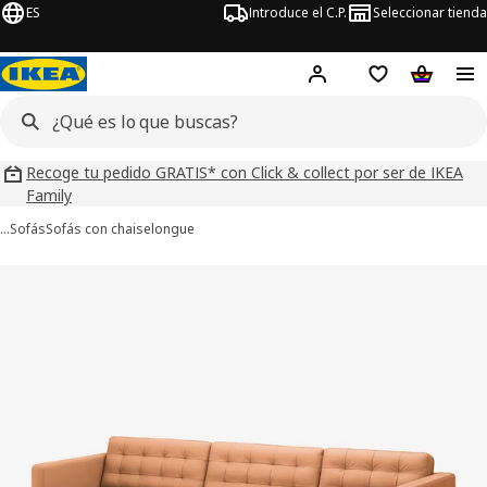
ES
Introduce el C.P.
Seleccionar tienda
Hej!
Iniciar sesión
Lista de deseo
Carrito d
Recoge tu pedido GRATIS* con Click & collect por ser de IKEA
Family
…
Sofás
Sofás con chaiselongue
ágenes de 8 LANDSKRONA
imágenes