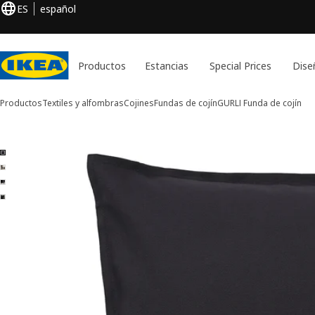
ES
español
Productos
Estancias
Special Prices
Dise
Productos
Textiles y alfombras
Cojines
Fundas de cojín
GURLI
Funda de cojín
Imágenes de 4 GURLI
ar imágenes