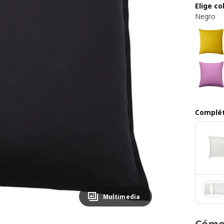
Elige co
Negro
Complét
Multimedia
Cómo