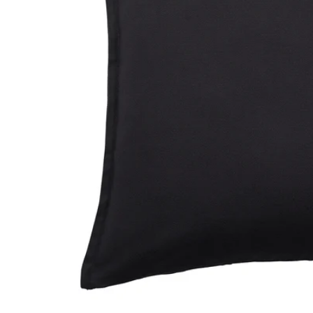
Image zoomed out, normal view