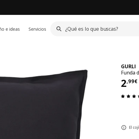
ño e ideas
Servicios
GURLI
Funda d
El p
2
,
99
€
El co