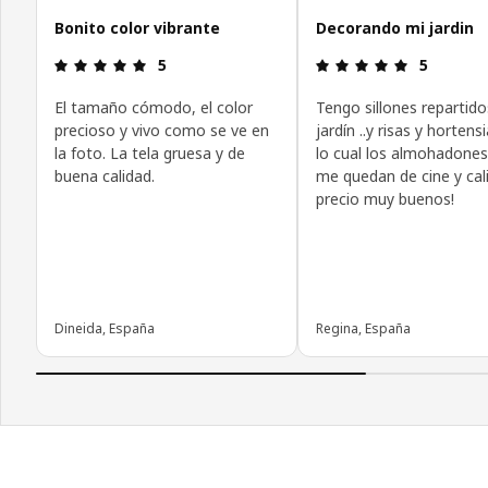
Bonito color vibrante
Decorando mi jardin
Reseña: 5 de 5 estrellas.
Reseña: 5 d
5
5
El tamaño cómodo, el color
Tengo sillones repartido
precioso y vivo como se ve en
jardín ..y risas y hortens
la foto. La tela gruesa y de
lo cual los almohadones
buena calidad.
me quedan de cine y cal
precio muy buenos!
Dineida, España
Regina, España