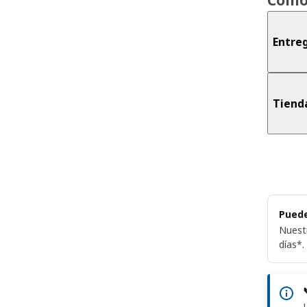
Entreg
Tiend
Puede
Nuest
días*.