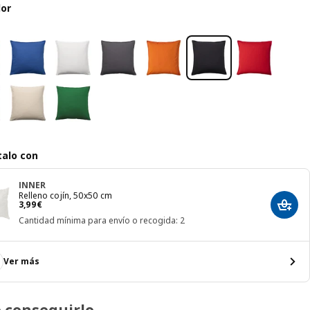
lor
alo con
INNER
Relleno cojín, 50x50 cm
El precio 3,99€
3
,
99
€
Añadir
Cantidad mínima para envío o recogida: 2
Ver más
 conseguirlo