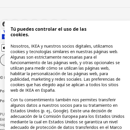
Tú puedes controlar el uso de las
cookies.
Nosotros, IKEA y nuestros socios digitales, utilizamos
cookies y tecnologías similares en nuestras páginas web.
Algunas son estrictamente necesarias para el
Configuración de cookies
ES
funcionamiento de las páginas web, y otras opcionales se
utilizan para medir cómo se utilizan las páginas web,
habilitar la personalización de las páginas web, para
© Inter IKEA Systems B.V 1999-2026
publicidad, marketing y redes sociales. Las preferencias de
cookies que has elegido aquí se aplican a todos los sitios
web de IKEA en España.
Política de privacidad
Política de cookies
Términos y condiciones
Con tu consentimiento también nos permites transferir
Política de divulgación responsable
algunos datos a nuestros socios para su tratamiento en
Estados Unidos (p. ej., Google). Existe una decisión de
PUBLICIDAD: *Financiación a través de la tarjeta IKEA VISA emitida por la
adecuación de la Comisión Europea para los Estados Unidos
Entidad de Pago híbrida CaixaBank Payments & Consumer, E.F.C., E.P., S.A.U., y
mediante la cual en Estados Unidos se garantiza un nivel
sujeta a su organización. La entidad ha escogido como sistema de
adecuado de protección de datos transferidos en el Marco
protección de los fondos recibidos de usuarios de servicios de pago que