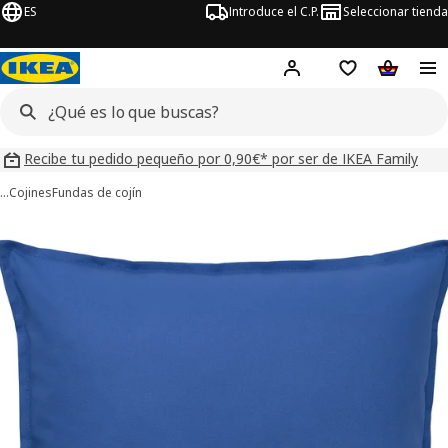
ES
Introduce el C.P.
Seleccionar tienda
Hej!
Iniciar sesión
Lista de deseo
Carrito d
Recibe tu pedido pequeño por 0,90€* por ser de IKEA Family
…
Cojines
Fundas de cojín
ágenes de 4 GURLI
imágenes