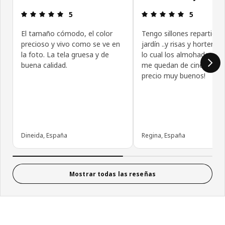
Reseña: 5 de 5 estrellas.
Reseña: 5 de
5
5
El tamaño cómodo, el color
Tengo sillones repartidos
precioso y vivo como se ve en
jardín ..y risas y hortensi
la foto. La tela gruesa y de
lo cual los almohadones 
buena calidad.
me quedan de cine y cali
precio muy buenos!
Dineida, España
Regina, España
Mostrar todas las reseñas