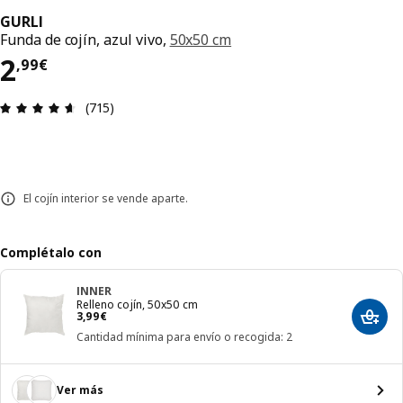
GURLI
Funda de cojín, azul vivo,
50x50 cm
El precio 2,99€
2
,
99
€
Reseña: 4.6 de 5 estrellas. Revisiones totales: 71
(715)
El cojín interior se vende aparte.
Complétalo con
INNER
Relleno cojín, 50x50 cm
El precio 3,99€
3
,
99
€
Añadir
Cantidad mínima para envío o recogida: 2
Ver más