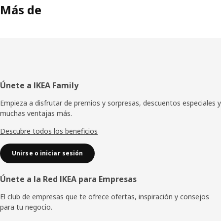
Más de
Pie
Únete a IKEA Family
de
Empieza a disfrutar de premios y sorpresas, descuentos especiales y
muchas ventajas más.
página
Descubre todos los beneficios
Unirse o iniciar sesión
Únete a la Red IKEA para Empresas
El club de empresas que te ofrece ofertas, inspiración y consejos
para tu negocio.