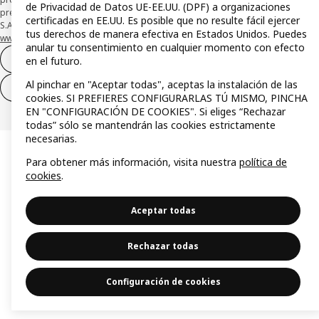
de Privacidad de Datos UE-EE.UU. (DPF) a organizaciones
presta su depósito en una cuenta bancaria separada abierta en CaixaBank,
certificadas en EE.UU. Es posible que no resulte fácil ejercer
S.A. Conoce más acerca de las formas de pago de tu tarjeta aquí:
tus derechos de manera efectiva en Estados Unidos. Puedes
www.caixabankpc.com/es/productos
. ​
anular tu consentimiento en cualquier momento con efecto
Desistimiento del contrato
en el futuro.
Al pinchar en "Aceptar todas", aceptas la instalación de las
Desistimiento de solo servicios
cookies. SI PREFIERES CONFIGURARLAS TÚ MISMO, PINCHA
EN "CONFIGURACIÓN DE COOKIES". Si eliges “Rechazar
todas” sólo se mantendrán las cookies estrictamente
necesarias.
Para obtener más información, visita nuestra
política de
cookies
.
Aceptar todas
Rechazar todas
Configuración de cookies