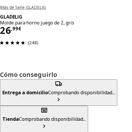
Más de Serie GLADELIG
GLADELIG
Molde para horno juego de 2, gris
El precio 26,99€
26
,
99
€
Reseña: 4.8 de 5 estrellas. Revisiones totales: 24
(248)
Cómo conseguirlo
Entrega a domicilio
Comprobando disponibilidad...
Tienda
Comprobando disponibilidad...