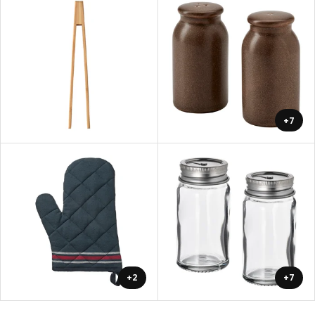
+7
+2
+7