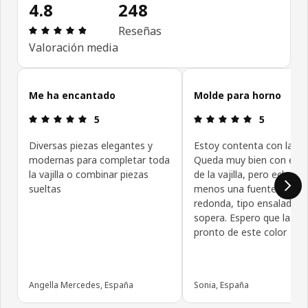
4.8
248
Reseña: 4.8 de 5 estrellas. Revisiones totales: 24
Reseñas
Valoración media
Omitir las opiniones de los clientes
Me ha encantado
Molde para horno
Reseña: 5 de 5 estrellas.
Reseña: 5 de
5
5
Diversas piezas elegantes y
Estoy contenta con la c
modernas para completar toda
Queda muy bien con el r
la vajilla o combinar piezas
de la vajilla, pero echo de
sueltas
menos una fuente grand
redonda, tipo ensaladera
sopera. Espero que la sa
pronto de este color
Angella Mercedes, España
Sonia, España