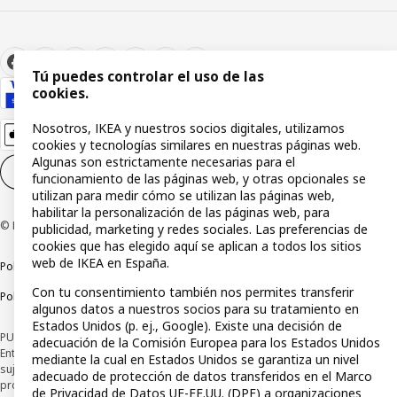
Tú puedes controlar el uso de las
cookies.
Nosotros, IKEA y nuestros socios digitales, utilizamos
cookies y tecnologías similares en nuestras páginas web.
Algunas son estrictamente necesarias para el
Configuración de cookies
ES
funcionamiento de las páginas web, y otras opcionales se
utilizan para medir cómo se utilizan las páginas web,
habilitar la personalización de las páginas web, para
© Inter IKEA Systems B.V 1999-2026
publicidad, marketing y redes sociales. Las preferencias de
cookies que has elegido aquí se aplican a todos los sitios
web de IKEA en España.
Política de privacidad
Política de cookies
Términos y condiciones
Con tu consentimiento también nos permites transferir
Política de divulgación responsable
algunos datos a nuestros socios para su tratamiento en
Estados Unidos (p. ej., Google). Existe una decisión de
PUBLICIDAD: *Financiación a través de la tarjeta IKEA VISA emitida por la
adecuación de la Comisión Europea para los Estados Unidos
Entidad de Pago híbrida CaixaBank Payments & Consumer, E.F.C., E.P., S.A.U., y
mediante la cual en Estados Unidos se garantiza un nivel
sujeta a su organización. La entidad ha escogido como sistema de
adecuado de protección de datos transferidos en el Marco
protección de los fondos recibidos de usuarios de servicios de pago que
de Privacidad de Datos UE-EE.UU. (DPF) a organizaciones