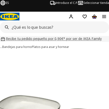
ES
Introduce el C.P.
Seleccionar tienda
Hej!
Iniciar sesión
Lista de deseo
Carrito d
Recibe tu pedido pequeño por 0,90€* por ser de IKEA Family
…
Bandejas para horno
Platos para asar y hornear
ágenes de 6 GLADELIG
imágenes