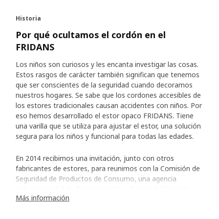
Historia
Por qué ocultamos el cordón en el
FRIDANS
Los niños son curiosos y les encanta investigar las cosas.
Estos rasgos de carácter también significan que tenemos
que ser conscientes de la seguridad cuando decoramos
nuestros hogares. Se sabe que los cordones accesibles de
los estores tradicionales causan accidentes con niños. Por
eso hemos desarrollado el estor opaco FRIDANS. Tiene
una varilla que se utiliza para ajustar el estor, una solución
segura para los niños y funcional para todas las edades.
En 2014 recibimos una invitación, junto con otros
fabricantes de estores, para reunirnos con la Comisión de
Seguridad de Productos de Consumo, una agencia
gubernamental de Estados Unidos. Querían hablar sobre
Más información
cómo prevenir accidentes con estores que tienen
cordones accesibles y qué posibilidades había de crear