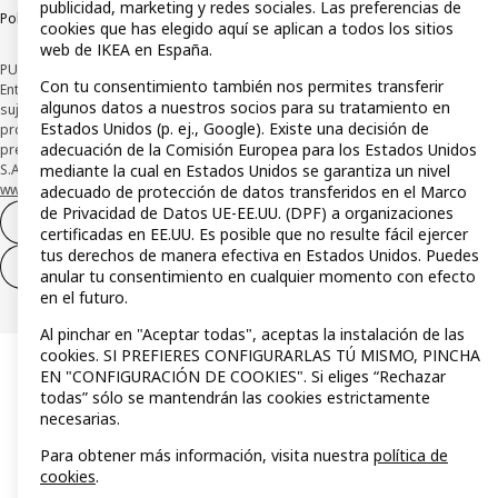
publicidad, marketing y redes sociales. Las preferencias de
Política de divulgación responsable
cookies que has elegido aquí se aplican a todos los sitios
web de IKEA en España.
PUBLICIDAD: *Financiación a través de la tarjeta IKEA VISA emitida por la
Con tu consentimiento también nos permites transferir
Entidad de Pago híbrida CaixaBank Payments & Consumer, E.F.C., E.P., S.A.U., y
algunos datos a nuestros socios para su tratamiento en
sujeta a su organización. La entidad ha escogido como sistema de
Estados Unidos (p. ej., Google). Existe una decisión de
protección de los fondos recibidos de usuarios de servicios de pago que
adecuación de la Comisión Europea para los Estados Unidos
presta su depósito en una cuenta bancaria separada abierta en CaixaBank,
mediante la cual en Estados Unidos se garantiza un nivel
S.A. Conoce más acerca de las formas de pago de tu tarjeta aquí:
www.caixabankpc.com/es/productos
. ​
adecuado de protección de datos transferidos en el Marco
de Privacidad de Datos UE-EE.UU. (DPF) a organizaciones
Desistimiento del contrato
certificadas en EE.UU. Es posible que no resulte fácil ejercer
tus derechos de manera efectiva en Estados Unidos. Puedes
Desistimiento de solo servicios
anular tu consentimiento en cualquier momento con efecto
en el futuro.
Al pinchar en "Aceptar todas", aceptas la instalación de las
cookies. SI PREFIERES CONFIGURARLAS TÚ MISMO, PINCHA
EN "CONFIGURACIÓN DE COOKIES". Si eliges “Rechazar
todas” sólo se mantendrán las cookies estrictamente
necesarias.
Para obtener más información, visita nuestra
política de
cookies
.