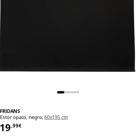
FRIDANS
Estor opaco, negro,
60x195 cm
El precio 19,99€
19
,
99
€