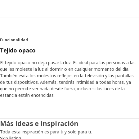
algo mejor. Uno de nuestros ingenieros de producto, Bo
Zhang, lo recuerda muy bien. "Decidimos dejar de vender
estores con cordones inmediatamente y vender solo
estores sin cordones".
Nueva solución pero con la misma función
Funcionalidad
La decisión nos trajo a algunos clientes frustrados que se
Tejido opaco
preguntaban dónde habían ido a parar los estores
tradicionales. Pero también nos puso en el camino del
El tejido opaco no deja pasar la luz. Es ideal para las personas a las
cambio. Bo y el equipo probaron varias soluciones
que les moleste la luz al dormir o en cualquier momento del día.
diferentes hasta que encontraron una que ofreciera la
También evita los molestos reflejos en la televisión y las pantallas
misma funcionalidad que los estores con cordones
de tus dispositivos. Además, tendrás intimidad a todas horas, ya
visibles. "Nos dimos cuenta de que podíamos mantener el
que no permite ver nada desde fuera, incluso si las luces de la
cordón, pero ocultarlo", explica. El cordón se encuentra
estancia están encendidas.
dentro de una varilla de plástico que es extensible y va
reforzada con fibra de vidrio resistente. Al tirar de ella, se
ajusta el estor. "Es seguro, exacto y a un precio bajo", dice
Bo con orgullo. La varilla no solo ha sido probada por
Más ideas e inspiración
nuestro propio laboratorio, sino también por laboratorios
de ensayos independientes. Además, los clientes han
Toda esta inspiración es para ti y solo para ti.
comprobado su funcionalidad. "Al involucrar a diferentes
Skip listing