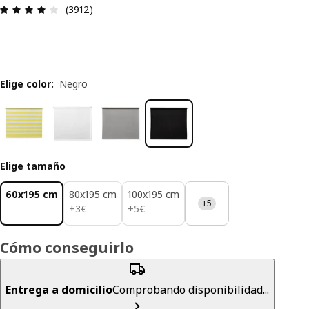
Reseña: 4 de 5 estrellas. Revisiones totales: 391
(3912)
Elige color
:
Negro
Elige tamaño
60x195 cm
80x195 cm
100x195 cm
+5
3€
5€
+
3
€
+
5
€
Cómo conseguirlo
Entrega a domicilio
Comprobando disponibilidad...