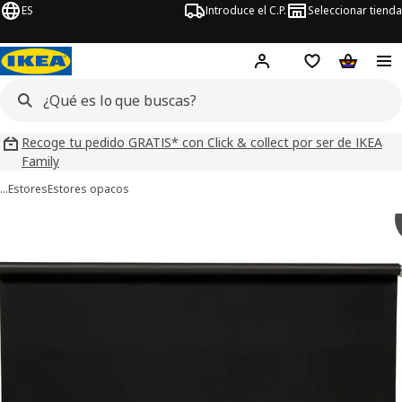
ES
Introduce el C.P.
Seleccionar tienda
Hej!
Iniciar sesión
Lista de deseo
Carrito d
Recoge tu pedido GRATIS* con Click & collect por ser de IKEA
Family
…
Estores
Estores opacos
ágenes de 7 FRIDANS
imágenes