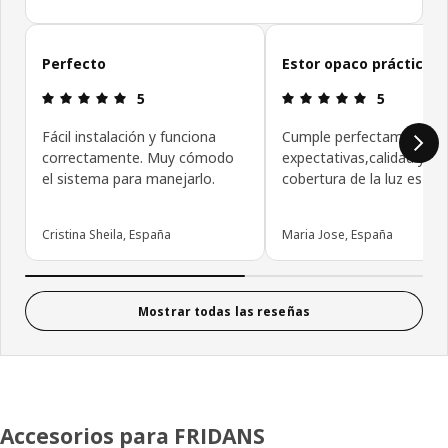
Omitir las opiniones de los clientes
Perfecto
Estor opaco práctico
Reseña: 5 de 5 estrellas.
Reseña: 5 de
5
5
Fácil instalación y funciona
Cumple perfectamente m
correctamente. Muy cómodo
expectativas,calidad y pr
el sistema para manejarlo.
cobertura de la luz es 10
Cristina Sheila, España
Maria Jose, España
Mostrar todas las reseñas
Accesorios para FRIDANS