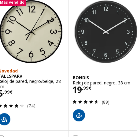
Más vendido
Novedad
TALLSPARV
BONDIS
Reloj de pared, negro/beige, 28
Reloj de pared, negro, 38 cm
Precio 19,99€
cm
19
,
99
€
Precio 5,99€
5
,
99
€
Revisa: 4.5 de 5 
(89)
Revisa: 4.2 de 5 estrellas. Total opiniones:
(74)