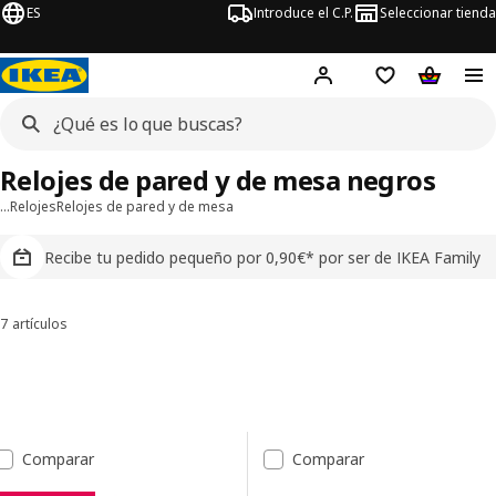
ES
Introduce el C.P.
Seleccionar tienda
Hej!
Iniciar sesión
Lista de deseo
Carrito d
Relojes de pared y de mesa negros
…
Relojes
Relojes de pared y de mesa
Recibe tu pedido pequeño por 0,90€* por ser de IKEA Family
7 artículos
Ordenar y filtrar
Saltar a resultados
Lista de resultados
Comparar
Comparar