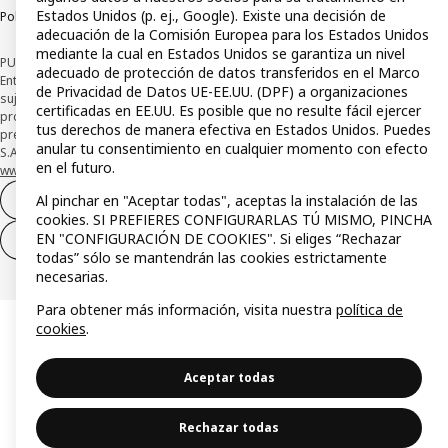
Estados Unidos (p. ej., Google). Existe una decisión de
Política de divulgación responsable
adecuación de la Comisión Europea para los Estados Unidos
mediante la cual en Estados Unidos se garantiza un nivel
PUBLICIDAD: *Financiación a través de la tarjeta IKEA VISA emitida por la
adecuado de protección de datos transferidos en el Marco
Entidad de Pago híbrida CaixaBank Payments & Consumer, E.F.C., E.P., S.A.U., y
de Privacidad de Datos UE-EE.UU. (DPF) a organizaciones
sujeta a su organización. La entidad ha escogido como sistema de
certificadas en EE.UU. Es posible que no resulte fácil ejercer
protección de los fondos recibidos de usuarios de servicios de pago que
tus derechos de manera efectiva en Estados Unidos. Puedes
presta su depósito en una cuenta bancaria separada abierta en CaixaBank,
anular tu consentimiento en cualquier momento con efecto
S.A. Conoce más acerca de las formas de pago de tu tarjeta aquí:
en el futuro.
www.caixabankpc.com/es/productos
. ​
Al pinchar en "Aceptar todas", aceptas la instalación de las
Desistimiento del contrato
cookies. SI PREFIERES CONFIGURARLAS TÚ MISMO, PINCHA
EN "CONFIGURACIÓN DE COOKIES". Si eliges “Rechazar
Desistimiento de solo servicios
todas” sólo se mantendrán las cookies estrictamente
necesarias.
Para obtener más información, visita nuestra
política de
cookies
.
Aceptar todas
Rechazar todas