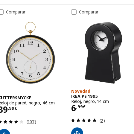
Comparar
Comparar
Novedad
IKEA PS 1995
KUTTERSMYCKE
Reloj, negro, 14 cm
Reloj de pared, negro, 46 cm
Precio 6,99€
6
Precio 39,99€
39
,
99
€
,
99
€
Revisa: 5 de 5 es
(2)
Revisa: 4.3 de 5 estrellas. Total opiniones:
(107)