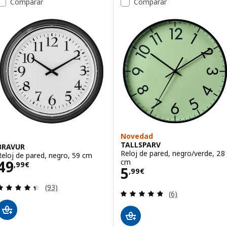
Comparar
Comparar
Novedad
TALLSPARV
BRAVUR
Reloj de pared, negro/verde, 28
Reloj de pared, negro, 59 cm
Precio 49,99€
cm
49
,
99
€
Precio 5,99€
5
,
99
€
Revisa: 4.4 de 5 estrellas. Total opiniones:
(93)
Revisa: 4.8 de 5 
(6)