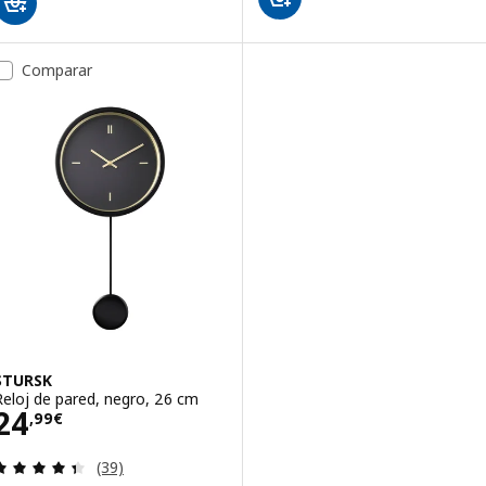
Comparar
STURSK
Reloj de pared, negro, 26 cm
Precio 24,99€
24
,
99
€
Revisa: 4.4 de 5 estrellas. Total opiniones:
(39)