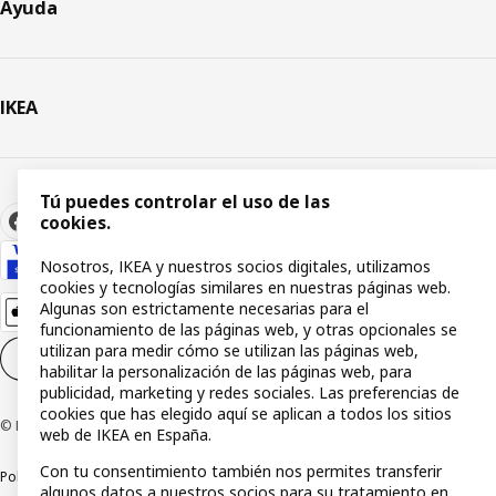
Ayuda
IKEA
Tú puedes controlar el uso de las
cookies.
Nosotros, IKEA y nuestros socios digitales, utilizamos
cookies y tecnologías similares en nuestras páginas web.
Algunas son estrictamente necesarias para el
funcionamiento de las páginas web, y otras opcionales se
utilizan para medir cómo se utilizan las páginas web,
Configuración de cookies
ES
habilitar la personalización de las páginas web, para
publicidad, marketing y redes sociales. Las preferencias de
cookies que has elegido aquí se aplican a todos los sitios
© Inter IKEA Systems B.V 1999-2026
web de IKEA en España.
Con tu consentimiento también nos permites transferir
Política de privacidad
Política de cookies
Términos y condiciones
algunos datos a nuestros socios para su tratamiento en