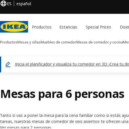
ES
español
Productos
Estancias
Special Prices
Dise
Productos
Mesas y sillas
Muebles de comedor
Mesas de comedor y cocina
Mes
Inicia el planificador y visualiza tu comedor en 3D. ¡Crea tu 
Mesas para 6 personas
Tanto si vas a poner la mesa para la cena familiar como si estás ay
tareas, nuestras mesas de comedor de seis asientos te ofrecen una 
Tenemos un amplio surtido de formas y estilos, con materiales que
Ver mesas para 2 personas