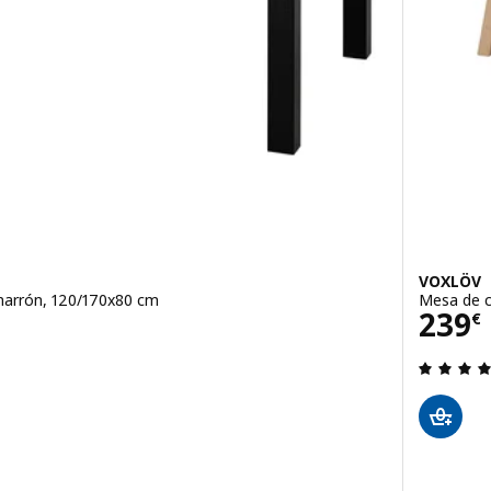
VOXLÖV
marrón, 120/170x80 cm
Mesa de c
Prec
239
€
 de 5 estrellas. Total opiniones:
tensible, beige/marrón, 120/170x80 cm