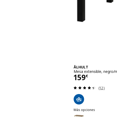
ÅLHULT
Mesa extensible, negro/
Precio 159€
159
€
Revisa: 4.4
(12)
Más opciones
ÅLHULT
Opción: ÅLHULT, Mesa ex