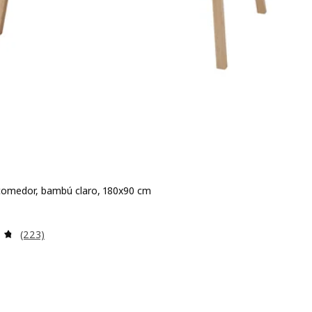
omedor, bambú claro, 180x90 cm
io 239€
Revisa: 4.7 de 5 estrellas. Total opiniones:
(223)