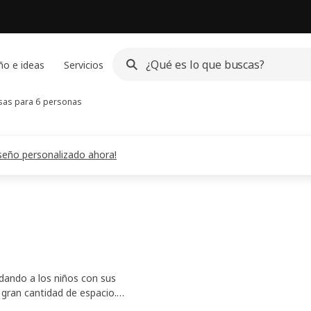
ño e ideas
Servicios
as para 6 personas
diseño personalizado ahora!
udando a los niños con sus
gran cantidad de espacio.
 van desde la madera maciza