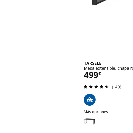
TARSELE
Mesa extensible, chapa 
Precio 499€
499
€
Revisa: 4.6
(140)
Más opciones
TARSELE
Opción: TARSELE, Mesa e