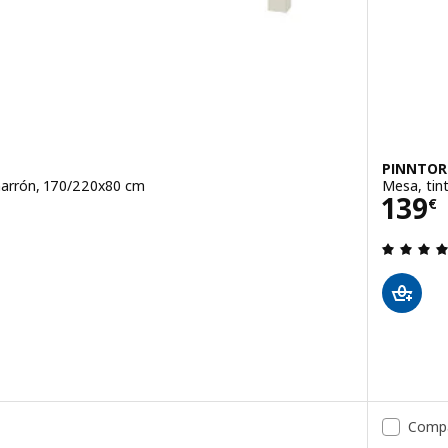
PINNTOR
marrón, 170/220x80 cm
Mesa, tin
Prec
139
€
 de 5 estrellas. Total opiniones:
tensible, negro/marrón, 170/220x80 cm
Comp