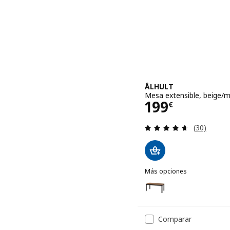
ÅLHULT
Mesa extensible, beige/
Precio 199€
199
€
Revisa: 4.6
(30)
Más opciones
ÅLHULT
Opción: ÅLHULT, Mesa ex
Comparar