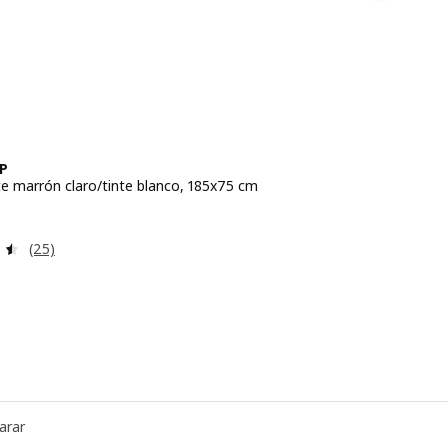
P
te marrón claro/tinte blanco, 185x75 cm
io 139€
Revisa: 4.5 de 5 estrellas. Total opiniones:
(25)
arar