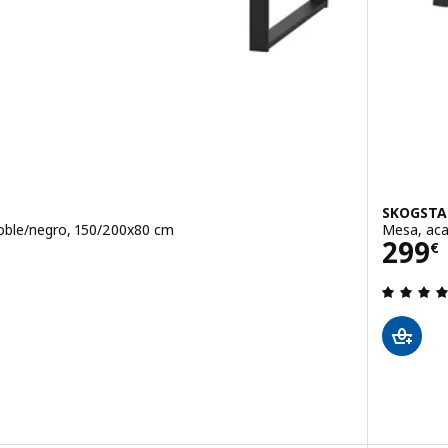
SKOGSTA
roble/negro, 150/200x80 cm
Mesa, aca
Prec
299
€
 de 5 estrellas. Total opiniones:
xtensible, negro chapa/negro, 150/200x80 cm