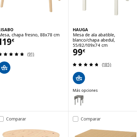
LISABO
HAUGA
Mesa, chapa fresno, 88x78 cm
Mesa de ala abatible,
Precio 119€
119
blanco/chapa abedul,
€
55/82/109x74 cm
Precio 99€
99
€
Revisa: 4.8 de 5 estrellas. Total opiniones:
(91)
Revisa: 4.7 de 5 
(185)
Más opciones
HAUGA
Opción: HAUGA, Mesa de ala aba
Comparar
Comparar