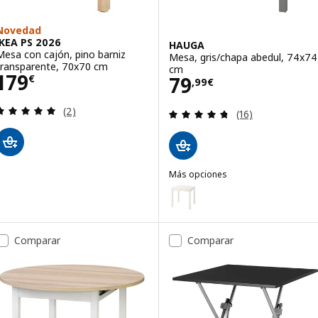
Novedad
IKEA PS 2026
HAUGA
Mesa con cajón, pino barniz
Mesa, gris/chapa abedul, 74x74
transparente, 70x70 cm
cm
Precio 179€
179
Precio 79,99€
79
€
,
99
€
Revisa: 5 de 5 estrellas. Total opiniones:
(2)
Revisa: 4.7 de 5 
(16)
Más opciones
HAUGA
Opción: HAUGA, Mesa, blanco/c
Comparar
Comparar