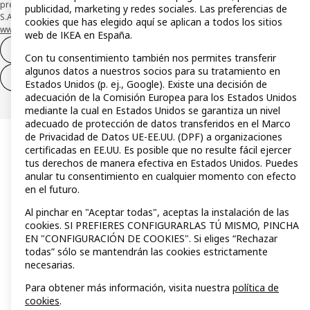
presta su depósito en una cuenta bancaria separada abierta en CaixaBank,
publicidad, marketing y redes sociales. Las preferencias de
S.A. Conoce más acerca de las formas de pago de tu tarjeta aquí:
cookies que has elegido aquí se aplican a todos los sitios
www.caixabankpc.com/es/productos
. ​
web de IKEA en España.
Desistimiento del contrato
Con tu consentimiento también nos permites transferir
algunos datos a nuestros socios para su tratamiento en
Desistimiento de solo servicios
Estados Unidos (p. ej., Google). Existe una decisión de
adecuación de la Comisión Europea para los Estados Unidos
mediante la cual en Estados Unidos se garantiza un nivel
adecuado de protección de datos transferidos en el Marco
de Privacidad de Datos UE-EE.UU. (DPF) a organizaciones
certificadas en EE.UU. Es posible que no resulte fácil ejercer
tus derechos de manera efectiva en Estados Unidos. Puedes
anular tu consentimiento en cualquier momento con efecto
en el futuro.
Al pinchar en "Aceptar todas", aceptas la instalación de las
cookies. SI PREFIERES CONFIGURARLAS TÚ MISMO, PINCHA
EN "CONFIGURACIÓN DE COOKIES". Si eliges “Rechazar
todas” sólo se mantendrán las cookies estrictamente
necesarias.
Para obtener más información, visita nuestra
política de
cookies
.