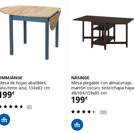
OMMJÄNGE
NÄSINGE
Mesa de hojas abatibles,
Mesa plegable con almacenaje,
pino/tinte azul, 134x82 cm
marrón oscuro tinte/chapa haya
Precio 199€
199
48/104/159x85 cm
€
Precio 199€
199
€
Revisa: 4.6 de 5 estrellas. Total opiniones:
(8)
Revisa: 4.4 de 5 
(36)