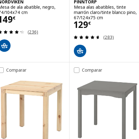
NORDVIKEN
PINNTORP
Mesa de ala abatible, negro,
Mesa alas abatibles, tinte
74/104x74 cm
marrón claro/tinte blanco pino,
Precio 149€
149
67/124x75 cm
€
Precio 129€
129
€
Revisa: 4.3 de 5 estrellas. Total opiniones:
(236)
Revisa: 4.6 de 5 
(283)
Comparar
Comparar