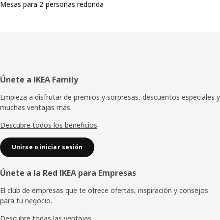
Mesas para 2 personas redonda
Pie
Únete a IKEA Family
de
Empieza a disfrutar de premios y sorpresas, descuentos especiales y
muchas ventajas más.
página
Descubre todos los beneficios
Unirse o iniciar sesión
Únete a la Red IKEA para Empresas
El club de empresas que te ofrece ofertas, inspiración y consejos
para tu negocio.
Descubre todas las ventajas