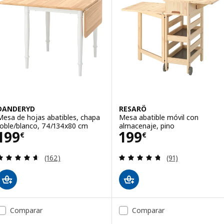
DANDERYD
RESARÖ
Mesa de hojas abatibles, chapa
Mesa abatible móvil con
roble/blanco, 74/134x80 cm
almacenaje, pino
Precio 199€
Precio 199€
199
199
€
€
Revisa: 4.6 de 5 estrellas. Total opiniones:
Revisa: 4.7 de 5 
(162)
(91)
Comparar
Comparar