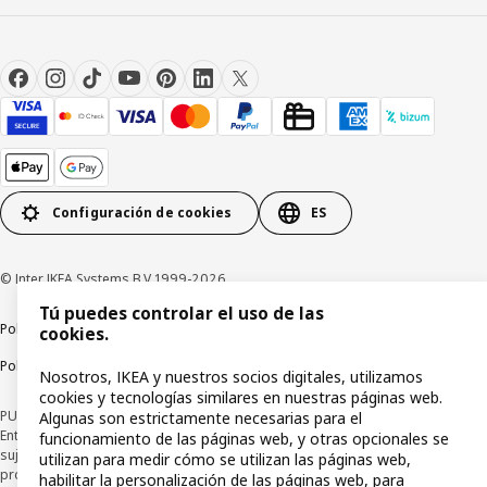
Configuración de cookies
ES
© Inter IKEA Systems B.V 1999-2026
Tú puedes controlar el uso de las
Política de privacidad
Política de cookies
Términos y condiciones
cookies.
Política de divulgación responsable
Nosotros, IKEA y nuestros socios digitales, utilizamos
cookies y tecnologías similares en nuestras páginas web.
PUBLICIDAD: *Financiación a través de la tarjeta IKEA VISA emitida por la
Algunas son estrictamente necesarias para el
Entidad de Pago híbrida CaixaBank Payments & Consumer, E.F.C., E.P., S.A.U., y
funcionamiento de las páginas web, y otras opcionales se
sujeta a su organización. La entidad ha escogido como sistema de
utilizan para medir cómo se utilizan las páginas web,
protección de los fondos recibidos de usuarios de servicios de pago que
habilitar la personalización de las páginas web, para