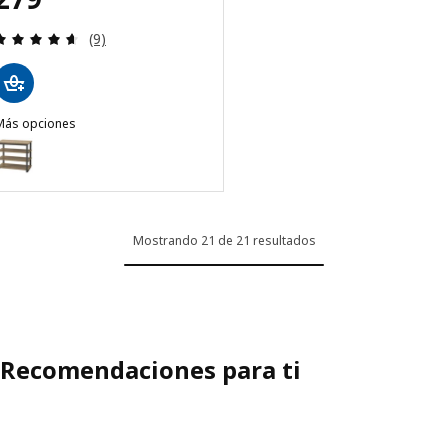
Revisa: 4.6 de 5 estrellas. Total opiniones:
(9)
Más opciones
TRÄKUMLA
Opción: TRÄKUMLA, Mesa consola, antracita/roble, 49/172x84x75 c
Mostrando 21 de 21 resultados
Recomendaciones para ti