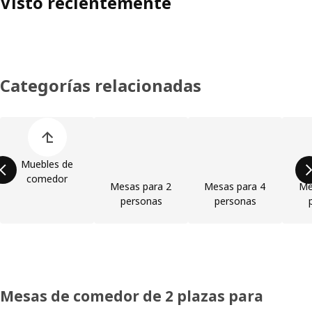
Visto recientemente
Categorías relacionadas
Omitir lista de categorías de productos
Muebles de
comedor
Mesas para 2
Mesas para 4
Me
personas
personas
Mesas de comedor de 2 plazas para