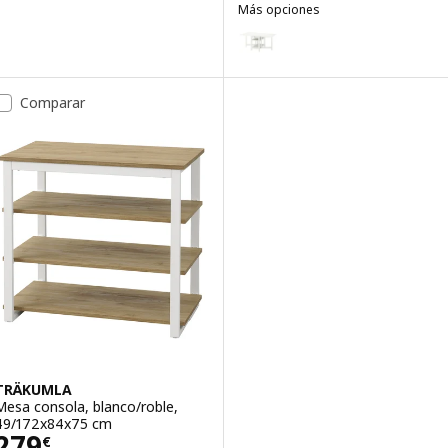
Más opciones
NÄSINGE
Opción: NÄSINGE, Mesa plegabl
Comparar
TRÄKUMLA
Mesa consola, blanco/roble,
49/172x84x75 cm
Precio 279€
279
€