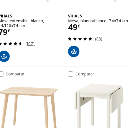
VIHALS
VIHALS
Mesa extensible, blanco,
Mesa, blanco/blanco, 74x74 cm
Precio 49€
49
84/120x74 cm
€
Precio 79€
79
€
Revisa: 4.8 de 5 
(88)
Revisa: 4.6 de 5 estrellas. Total opiniones:
(107)
Comparar
Comparar