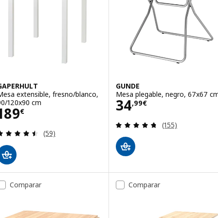
GAPERHULT
GUNDE
Mesa extensible, fresno/blanco,
Mesa plegable, negro, 67x67 c
Precio 34,99€
34
90/120x90 cm
,
99
€
Precio 189€
189
€
Revisa: 4.7 de 5 
(155)
Revisa: 4.5 de 5 estrellas. Total opiniones:
(59)
Comparar
Comparar