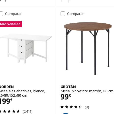
Opción: TONSTAD, Mesa extensib
Comparar
Comparar
Más vendido
NORDEN
GRÖTÅN
Mesa alas abatibles, blanco,
Mesa, pino/tinte marrón, 80 cm
Precio 99€
99
26/89/152x80 cm
€
Precio 199€
199
€
Revisa: 4.4 de 5 
(8)
Revisa: 4.6 de 5 estrellas. Total opiniones:
(2411)