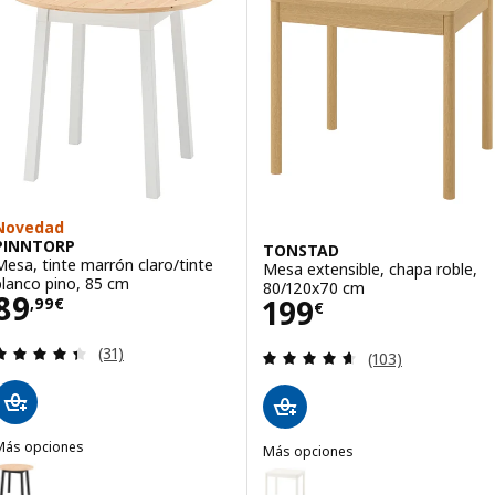
Novedad
PINNTORP
TONSTAD
Mesa, tinte marrón claro/tinte
Mesa extensible, chapa roble,
blanco pino, 85 cm
80/120x70 cm
Precio 89,99€
89
Precio 199€
199
,
99
€
€
Revisa: 4.4 de 5 estrellas. Total opiniones:
(31)
Revisa: 4.6 de 5 
(103)
Más opciones
Más opciones
PINNTORP
TONSTAD
pción: PINNTORP, Mesa, tinte marrón claro/tinte negro pino, 85 cm
Opción: TONSTAD, Mesa extensi