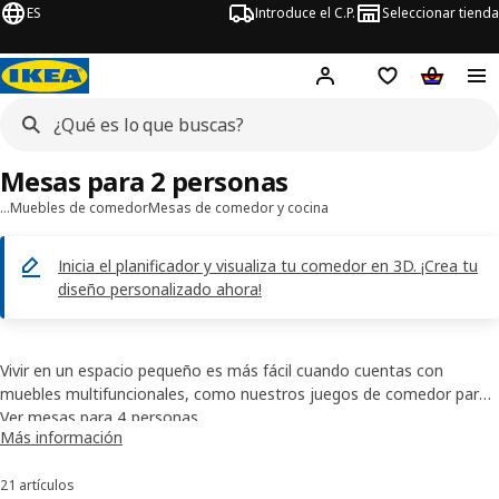
ES
Introduce el C.P.
Seleccionar tienda
Hej!
Iniciar sesión
Lista de deseo
Carrito d
Mesas para 2 personas
…
Muebles de comedor
Mesas de comedor y cocina
Inicia el planificador y visualiza tu comedor en 3D. ¡Crea tu
diseño personalizado ahora!
Vivir en un espacio pequeño es más fácil cuando cuentas con
muebles multifuncionales, como nuestros juegos de comedor para
2 personas. Cuentan con muchas funciones, diversidad de
Ver mesas para 4 personas
Más información
materiales y opciones extensibles, por lo que puedes elegir un juego
Ver mesas para 6 personas
que se adapte a tus necesidades y se transforme rápidamente para
Ver mesas extensibles
21 artículos
Ordenar y filtrar
tus actividades e invitados.
Ver mesas de cocina