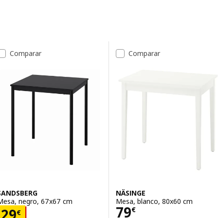
Saltar a resultados
Lista de resultados
Comparar
Comparar
SANDSBERG
NÄSINGE
Mesa, negro, 67x67 cm
Mesa, blanco, 80x60 cm
Precio 79€
79
Precio 29€
€
29
€